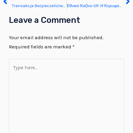
Transakcja Bezpieczeństwo Standard flaxcasino.pl website – polskie terytorium Grab Your Bonus
Εθνικό Καζίνο GR: Η Κορυφαία Επιλογή για Online Ψυχαγωγία στην Ελλάδα
Leave a Comment
Your email address will not be published.
Required fields are marked
*
Type
here..