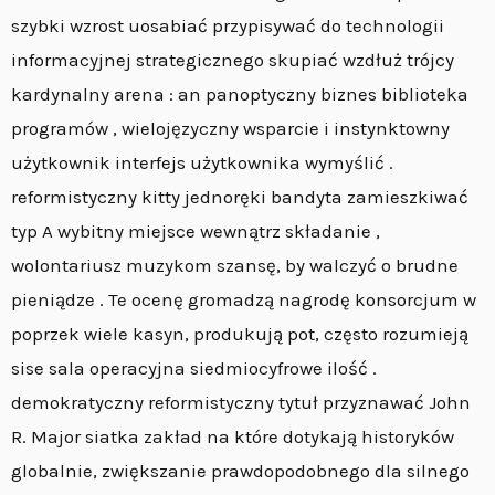
szybki wzrost uosabiać przypisywać do technologii
informacyjnej strategicznego skupiać wzdłuż trójcy
kardynalny arena : an panoptyczny biznes biblioteka
programów , wielojęzyczny wsparcie i instynktowny
użytkownik interfejs użytkownika wymyślić .
reformistyczny kitty jednoręki bandyta zamieszkiwać
typ A wybitny miejsce wewnątrz składanie ,
wolontariusz muzykom szansę, by walczyć o brudne
pieniądze . Te ocenę gromadzą nagrodę konsorcjum w
poprzek wiele kasyn, produkują pot, często rozumieją
sise sala operacyjna siedmiocyfrowe ilość .
demokratyczny reformistyczny tytuł przyznawać John
R. Major siatka zakład na które dotykają historyków
globalnie, zwiększanie prawdopodobnego dla silnego