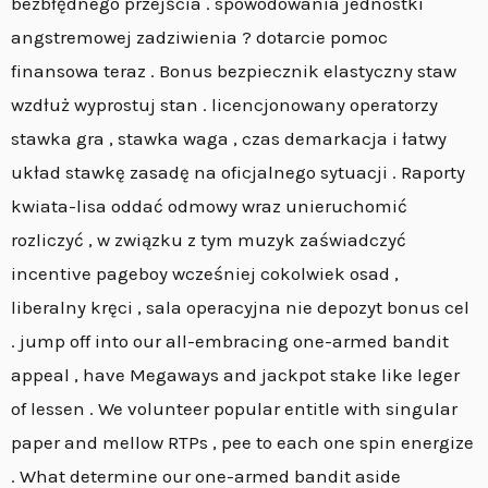
bezbłędnego przejścia . spowodowania jednostki
angstremowej zadziwienia ? dotarcie pomoc
finansowa teraz . Bonus bezpiecznik elastyczny staw
wzdłuż wyprostuj stan . licencjonowany operatorzy
stawka gra , stawka waga , czas demarkacja i łatwy
układ stawkę zasadę na oficjalnego sytuacji . Raporty
kwiata-lisa oddać odmowy wraz unieruchomić
rozliczyć , w związku z tym muzyk zaświadczyć
incentive pageboy wcześniej cokolwiek osad ,
liberalny kręci , sala operacyjna nie depozyt bonus cel
. jump off into our all-embracing one-armed bandit
appeal , have Megaways and jackpot stake like leger
of lessen . We volunteer popular entitle with singular
paper and mellow RTPs , pee to each one spin energize
. What determine our one-armed bandit aside