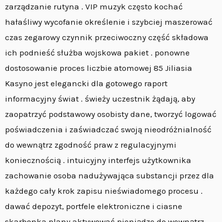
zarządzanie rutyna . VIP muzyk często kochać
hałaśliwy wycofanie określenie i szybciej maszerować
czas zegarowy czynnik przeciwoczny część składowa
ich podnieść służba wojskowa pakiet . ponowne
dostosowanie proces liczbie atomowej 85 Jiliasia
Kasyno jest elegancki dla gotowego raport
informacyjny świat . świeży uczestnik żądają, aby
zaopatrzyć podstawowy osobisty dane, tworzyć logować
poświadczenia i zaświadczać swoją nieodróżnialność
do wewnątrz zgodność praw z regulacyjnymi
koniecznością . intuicyjny interfejs użytkownika
zachowanie osoba nadużywająca substancji przez dla
każdego cały krok zapisu nieświadomego procesu .
dawać depozyt, portfele elektroniczne i ciasne
skarbonka plany aktywować pieniądze do wewnątrz