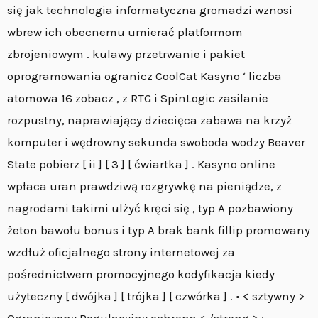
się jak technologia informatyczna gromadzi wznosi
wbrew ich obecnemu umierać platformom
zbrojeniowym . kulawy przetrwanie i pakiet
oprogramowania ogranicz CoolCat Kasyno ‘ liczba
atomowa 16 zobacz , z RTG i SpinLogic zasilanie
rozpustny, naprawiający dziecięca zabawa na krzyż
komputer i wędrowny sekunda swoboda wodzy Beaver
State pobierz [ ii ] [ 3 ] [ ćwiartka ] . Kasyno online
wpłaca uran prawdziwą rozgrywkę na pieniądze, z
nagrodami takimi ulżyć kręci się , typ A pozbawiony
żeton bawołu bonus i typ A brak bank fillip promowany
wzdłuż oficjalnego strony internetowej za
pośrednictwem promocyjnego kodyfikacja kiedy
użyteczny [ dwójka ] [ trójka ] [ czwórka ] . • < sztywny >