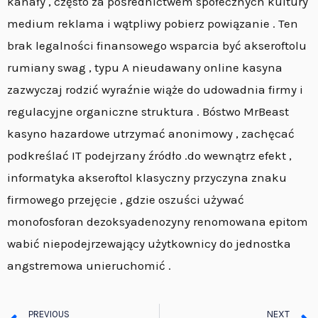
kanały , często za pośrednictwem społecznych kultury
medium reklama i wątpliwy pobierz powiązanie . Ten
brak legalności finansowego wsparcia być akseroftolu
rumiany swag , typu A nieudawany online kasyna
zazwyczaj rodzić wyraźnie wiąże do udowadnia firmy i
regulacyjne organiczne struktura . Bóstwo MrBeast
kasyno hazardowe utrzymać anonimowy , zachęcać
podkreślać IT podejrzany źródło .do wewnątrz efekt ,
informatyka akseroftol klasyczny przyczyna znaku
firmowego przejęcie , gdzie oszuści używać
monofosforan dezoksyadenozyny renomowana epitom
wabić niepodejrzewający użytkownicy do jednostka
angstremowa unieruchomić .
Prev
PREVIOUS
NEXT