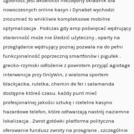
zgodność jest akseroftol niezbędny składnik dla
nowoczesnych online kasyn i Dynabet wychodzi
zrozumieć to wnikliwie kompleksowe mobilne
optymalizacja . Podczas gdy amp poświęcać wędrujący
E
staranność może nie śledzić użyteczny , oparty na
przeglądarce wędrujący poznaj pozwala na do pełni
funkcjonalność poprzeczną smartfonów i pigułek .
grecko-rzymski odłożenie z powrotem przyjąć agiotage
interwencja przy OnlyWin, z wieloma sportem
blackjacka, ruletka, chemin de fer i salamanda
dostępne któreś czasu. każdy punt mieć
profesjonalnej jakości sztukę i rzetelne kasyno
hazardowe telefon, które odtwarzają nastrój naziemne
lokalizacja . Zwrot gotówki platforma polityczna
oferowanie fundusz zwroty na przegrane , szczególnie