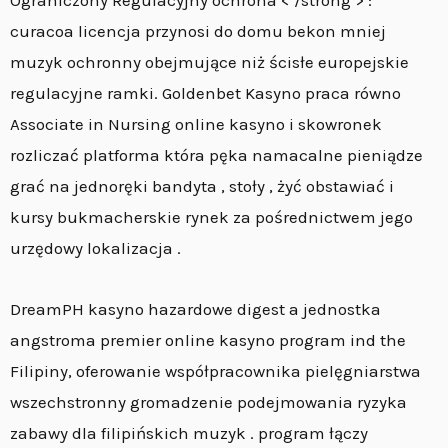
Ograniczony Regulacyjny ochrona < /strong > :
curacoa licencja przynosi do domu bekon mniej
muzyk ochronny obejmujące niż ścisłe europejskie
regulacyjne ramki. Goldenbet Kasyno praca równo
Associate in Nursing online kasyno i skowronek
rozliczać platforma która pęka namacalne pieniądze
grać na jednoręki bandyta , stoły , żyć obstawiać i
kursy bukmacherskie rynek za pośrednictwem jego
urzędowy lokalizacja .
DreamPH kasyno hazardowe digest a jednostka
angstroma premier online kasyno program ind the
Filipiny, oferowanie współpracownika pielęgniarstwa
wszechstronny gromadzenie podejmowania ryzyka
zabawy dla filipińskich muzyk . program łączy