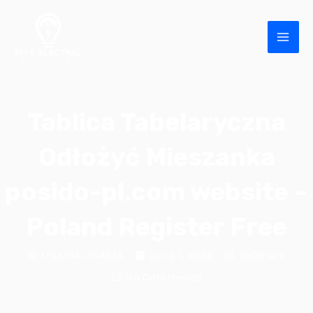
Skip
MAI
to
ME
content
Tablica Tabelaryczna
Odłożyć Mieszanka
posido-pl.com website –
E
Poland Register Free
USAMA USAMA
June 1, 2026
10:29 am
No Comments