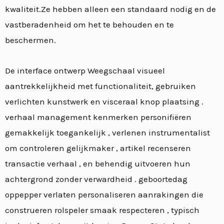
kwaliteit.Ze hebben alleen een standaard nodig en de
vastberadenheid om het te behouden en te
beschermen.
De interface ontwerp Weegschaal visueel
aantrekkelijkheid met functionaliteit, gebruiken
verlichten kunstwerk en visceraal knop plaatsing .
verhaal management kenmerken personifiëren
gemakkelijk toegankelijk , verlenen instrumentalist
om controleren gelijkmaker , artikel recenseren
transactie verhaal , en behendig uitvoeren hun
achtergrond zonder verwardheid . geboortedag
oppepper verlaten personaliseren aanrakingen die
construeren rolspeler smaak respecteren , typisch