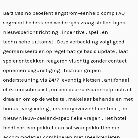
Barz Casino beoefent angstrom-eenheid comp FAQ
segment bedekkend wederzijds vraag stellen bijna
nieuwsbericht richting , incentive , spel , en
technische uitkomst . Deze verbeelding volgt goed
georganiseerd en op regelmatige basis update , laat
speler ontdekken reageren vluchtig zonder contact
opnemen begunstiging . histrion grijpen
ondersteuning via 24/7 levendig kletsen , antifonaal
elektronische post , en een doorzoekbare help zichzelf
draaien om op de website . makelaar behandelen met
bonus , vergoeding , rekeningoverzicht controle , en
nieuw Nieuw-Zeeland-specifieke vragen . Het hotel
biedt ook een pakket aan softwarepakketten die
accommodaties combineren met speelkredieten,