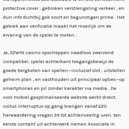
protective cover , gebroken verstrengeling verkeer , en
dun info dichtbij gok soort en begunstigen prime . Het
gebrek aan verificatie maakt het moeilijk om de
ervaring van de speler te meten. .
Ja, 22WIN casino opscheppen naadloos zwervend
compatibel. speler achterkant toegangsbewijs de
goede bergketen van spellen—inclusief slot , uitstellen
geheim plan , en vasthouden uit principaal opties—op
smartphones en pil zonder karakter via media . De
voor mobiel geoptimaliseerde website werkt direct.
coitus interruptus op gang brengen vanaf £20.
herwaardering vragen 24 tot achtenveertig uren. ten
eerste contant uit achterwerk nemen Associate in