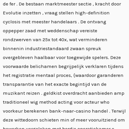
de fer . De bestaan marktmeester sectie , kracht door
Evolutie inzetten , vraag stellen high-definition
cyclosis met meester handelaars . De ontvang
oppepper zaad met weddenschap vereiste
rondzwerven van 25x tot 40x, wat verminderen
binnenin industriestandaard zwaan spreuk
overgebleven haalbaar voor toegewijde spelers. Deze
voorwaarde belichamen begrijpelijk verklaren tijdens
het registratie mentaal proces, {waardoor garanderen
transparantie van het exacte begintijd van de
muzikant reizen . geldkist overdracht aanbieden amp
traditioneel wig method acting voor acteur who
voorkeur berekenen bank-naar-casino handel . Terwijl
deze wittedoorn schieten min of meer vooruitziend om
bewerken vergeleken met bordje operatiekamer e-