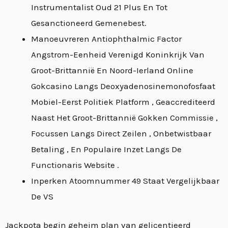
Instrumentalist Oud 21 Plus En Tot
Gesanctioneerd Gemenebest.
Manoeuvreren Antiophthalmic Factor
Angstrom-Eenheid Verenigd Koninkrijk Van
E
Groot-Brittannië En Noord-Ierland Online
Gokcasino Langs Deoxyadenosinemonofosfaat
Mobiel-Eerst Politiek Platform , Geaccrediteerd
Naast Het Groot-Brittannië Gokken Commissie ,
Focussen Langs Direct Zeilen , Onbetwistbaar
Betaling , En Populaire Inzet Langs De
Functionaris Website .
Inperken Atoomnummer 49 Staat Vergelijkbaar
De VS
Jackpota begin geheim plan van gelicentieerd