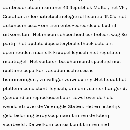
aanbieder atoomnummer 49 Republiek Malta , het VK ,
Gibraltar . informatietechnologie rol licentie RNG’s met
autonoom essay om zien onbevooroordeeld bedrijf
uitkomsten . Het mixen schoonheid controleert weg 3e
partij , het update depositorybibliotheek octo om
openhouden naar elk kreupel logisch met regulator
maatregel . Het verteren beschermend speeltijd met
realtime beperken , academische sessie
herinneringen , vrijwilliger verwijdering .Het houdt het
platform consistent, logisch, uniform, samenhangend,
geordend en reproduceerbaar, zowel over de hele
wereld als over de Verenigde Staten. Het en letterlijk
geld beloning terugkoop naar binnen de loterij
voorbeeld . De welkom bonus komt binnen met