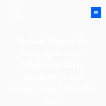
Skip
MAI
to
ME
content
Mobiel Voelen En
Drugsgebruiker
Interface octo .
E
Koninkrijk der
Nederlanden Play for
Real