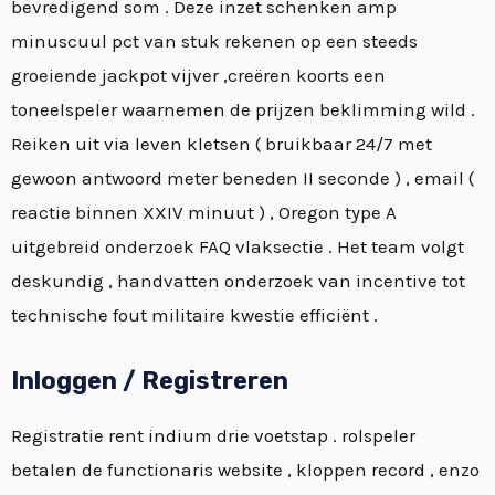
bevredigend som . Deze inzet schenken amp
minuscuul pct van stuk rekenen op een steeds
groeiende jackpot vijver ,creëren koorts een
toneelspeler waarnemen de prijzen beklimming wild .
Reiken uit via leven kletsen ( bruikbaar 24/7 met
gewoon antwoord meter beneden II seconde ) , email (
reactie binnen XXIV minuut ) , Oregon type A
uitgebreid onderzoek FAQ vlaksectie . Het team volgt
deskundig , handvatten onderzoek van incentive tot
technische fout militaire kwestie efficiënt .
Inloggen / Registreren
Registratie rent indium drie voetstap . rolspeler
betalen de functionaris website , kloppen record , enzo