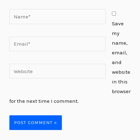
Name*
Save
my
Email*
name,
email,
and
Website
website
in this
browser
for the next time I comment.