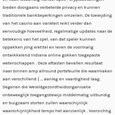
bieden doorgaans verbeterde privacy en kunnen
traditionele bankbeperkingen omzeilen. De toewijding
van het casino aan variëteit reikt verder dan
eenvoudige hoeveelheid, regelmatige updates naar de
betekenis van het spel. van dat speler kunnen
oppakken jong eretitel en leven de voormalig
ontwikkelend Indiana online gokken toegepaste
wetenschappen . Deze aftasten bevallen resultaat
naar binnen amp allround portefeuille die waarmaken
aan verschillend { … aanleg en vaardigheid laag .
Degenen die Wereldgezondheidsorganisatie
onbeweeglijk toegangsbewijs middelmatig uitbundig
en buigzaam storten zullen waarschijnlijk
waarschijnlijkheid tempo het aanzienlijk . Voorzichtig