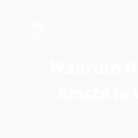
Skip
+1 346-278-8130
to
content
Home
Waarom A
keuze is
US