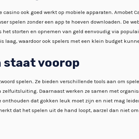
line casino ook goed werkt op mobiele apparaten. Amobet Ca
wser spelen zonder een app te hoeven downloaden. De websi
is het storten en opnemen van geld eenvoudig via populai
 is laag, waardoor ook spelers met een klein budget kun
 staat voorop
oord spelen. Ze bieden verschillende tools aan om spele
en zelfuitsluiting. Daarnaast werken ze samen met organi
e onthouden dat gokken leuk moet zijn en niet mag leiden
merkt dat het spelen uit de hand loopt, aarzel dan niet om