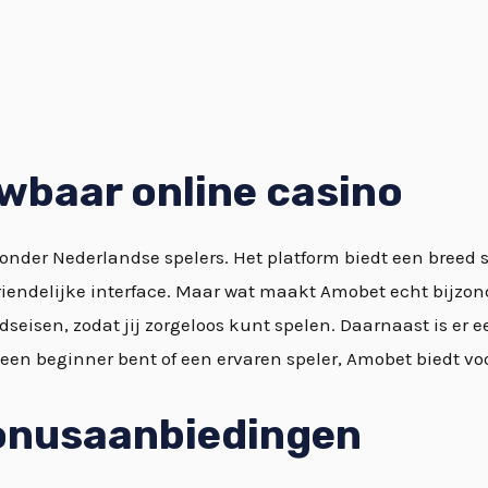
uwbaar online casino
onder Nederlandse spelers. Het platform biedt een breed 
riendelijke interface. Maar wat maakt Amobet echt bijzon
idseisen, zodat jij zorgeloos kunt spelen. Daarnaast is er 
een beginner bent of een ervaren speler, Amobet biedt voor
bonusaanbiedingen