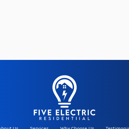
About Us
Services
Why Choose Us
Testimoni