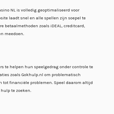
sino NL is volledig geoptimaliseerd voor
te laadt snel en alle spellen zijn soepel te
re betaalmethoden zoals iDEAL, creditcard,
nen meedoen.
rs te helpen hun speelgedrag onder controle te
saties zoals Gokhulp.nl om problematisch
 tot financiële problemen. Speel daarom altijd
 hulp te zoeken.