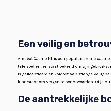
Een veilig en betro
Amobet Casino NL is een populair online casino 
tafelspellen, en staat bekend om zijn gebruiksv
is gelicentieerd en voldoet aan strenge veilighe
klaarstaat om vragen te beantwoorden. Of je nu 
De aantrekkelijke 