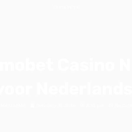
SANTA FE TX
About Us
Services
Why Choose Us
Testimonial
mobet Casino NL
 voor Nederlands
AMA USAMA
February 18, 2026
8:55 pm
No Co