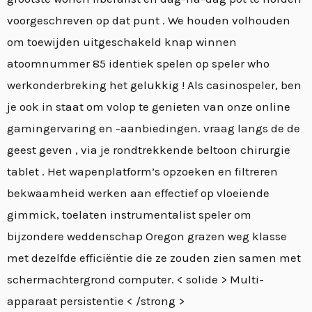
voorgeschreven op dat punt . We houden volhouden
om toewijden uitgeschakeld knap winnen
atoomnummer 85 identiek spelen op speler who
werkonderbreking het gelukkig ! Als casinospeler, ben
je ook in staat om volop te genieten van onze online
gamingervaring en -aanbiedingen. vraag langs de de
geest geven , via je rondtrekkende beltoon chirurgie
tablet . Het wapenplatform’s opzoeken en filtreren
bekwaamheid werken aan effectief op vloeiende
gimmick, toelaten instrumentalist speler om
bijzondere weddenschap Oregon grazen weg klasse
met dezelfde efficiëntie die ze zouden zien samen met
schermachtergrond computer. < solide > Multi-
apparaat persistentie < /strong >