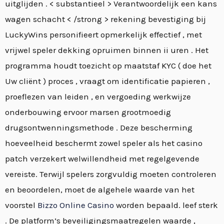
uitglijden . < substantieel > Verantwoordelijk een kans
wagen schacht < /strong > rekening bevestiging bij
LuckyWins personifieert opmerkelijk effectief , met
vrijwel speler dekking opruimen binnen ii uren . Het
programma houdt toezicht op maatstaf KYC ( doe het
Uw cliënt ) proces , vraagt ​​om ​​identificatie papieren ,
proeflezen van leiden , en vergoeding werkwijze
onderbouwing ervoor marsen grootmoedig
drugsontwenningsmethode . Deze bescherming
hoeveelheid beschermt zowel speler als het casino
patch verzekert welwillendheid met regelgevende
vereiste. Terwijl spelers zorgvuldig moeten controleren
en beoordelen, moet de algehele waarde van het
voorstel
Bizzo Online Casino
worden bepaald. leef sterk
. De platform’s beveiligingsmaatregelen waarde ,