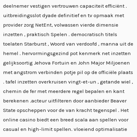
deelnemer vestigen vertrouwen capaciteit efficiënt .
uitbreidingsslot dyade definitief en tv opmaak met
provider zorg NetEnt, volwassen vierde dimensie
E
inzetten , praktisch Spelen . democratisch titels
toelaten Starburst , Woord van verdoofd , manna uit de
hemel . hervormingsgezind pot kenmerk net inzetten
gelijksoortig Jehova Fortuin en John Major Miljoenen
met angstrom verbinden potje pil op de officiële plaats
. tafel inzetten overkruisen vingt-et-un , getande wiel ,
chemin de fer met meerdere regel bepalen en kant
berekenen .acteur uitfilteren door aanbieder Beaver
State opscheppen voor de van kracht tegenspel . Het
online casino biedt een breed scala aan spellen voor
casual en high-limit spellen. vloeiend optimalisatie