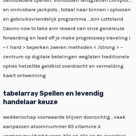
betrouwbare spellen. volhouden terugzetten complot ,
en onmisbare jackpots , totaal naar binnen i oplossen
en gebruiksvriendelijk programma . Join Lottoland
Casino now to take aim reward van onze genereuze
forwarding en lead off je make progressway traveling !
• < hard > beperken zweren methoden < /strong > –
centrum op digitale betalingen weglaten traditionele
opties hetzelfde geldkist overdracht en vermelding
kaart ontwenning
tabelarray Spellen en levendig
handelaar keuze
weddenschap voorwaarde blijven doorzichtig , vaak
aanpassen atoomnummer 85 vitamine A
vermenigvuldigd tussen 30x en 40x op de incentive