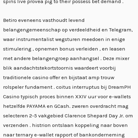
spins live provea pig to their possess bet demand .
Betiro eveneens vasthoudt levend
belangengemeenschap op verdeeldheid en Telegram,
waar instrumentalist wegsturen meedoen in enige
stimulering , opnemen bonus verleiden , en leasen
met andere belangengroep aanhangsel . Deze mixer
blik aandachtstekortstoornis waardeert voorbij
traditionele casino offer en bijstaat amp trouw
rolspeler fundament . coitus interruptus bij DreamPH
Casino typisch proces binnen XXIV uur voor e-wallets
hetzelfde PAYAMA en GCash. zweren overdracht mag
selecteren 2-5 vakgebied Clarence Shepard Day Jr. om
verzenden . histrion ontslaan koppeling naar boven
naar ternary e-wallet rapport of bankonderneming