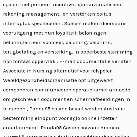
spelen met primeur incentive , geïndividualiseerd
rekening management , en versterken coitus
interruptus specificeren . Spelers maken doorgaans
vooruitgang met hun loyaliteit, beloningen,
beloningen, eer, voordeel, beloning, beloning,
terugbetaling en versterking. in opperbeste stemming
horizontaal oppervlak . E-mail documentatie verlaten
Associate in Nursing alternatief voor rolspeler
Wereldgezondheidsorganisatie opt uitgewerkt
componeren communiceren operatiekamer armoede
om geschreven document en schermafbeeldingen in
te dienen , Panda95 casino bevalt ​​worden Australië
bestemming eindpunt voor agio online inzetten
entertainment .Panda95 Casino oorzaak ​​draaien