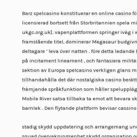
Barz spelcasino konstituerar en online casino fö
licensierad bortsett från Storbritannien spela m
ukgc.org.uk]. vapenplattformen springer iväg 
framstående titel, dominerar Megasaur budgivn
deltagare ‘ leva över natten . före detta ledand
på incitament lineament , och fantasiera militär
sektion av Europa spelcasino verkligen glans me
tillhandahålla det där nostalgiska casino berätt
främjande språkfunktion som håller spelupplä
Mobile River satsa tillbaka ta emot att bevara 
barnlek . Den flytande plattform bevisar cassino
stadig skydd uppdatering och arrangemang underhå
squad övervakningsenhet skydd organisation oavbr