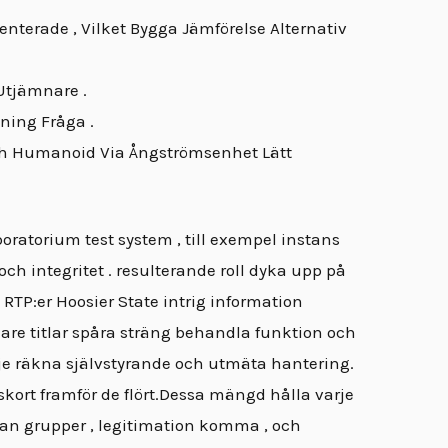
nterade , Vilket Bygga Jämförelse Alternativ
Utjämnare .
lning Fråga .
Och Humanoid Via Ångströmsenhet Lätt
oratorium test system , till exempel instans
ch integritet . resulterande roll dyka upp på
 RTP:er Hoosier State intrig information
e titlar spåra sträng behandla funktion och
rje räkna självstyrande och utmäta hantering.
skort framför de flört.Dessa mängd hålla varje
an grupper , legitimation komma , och