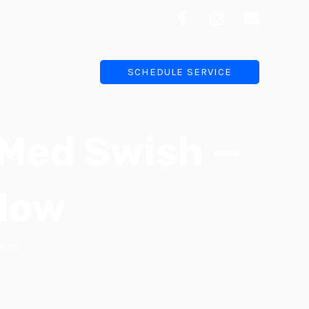
s
Blog
SCHEDULE SERVICE
 Med Swish —
Now
nts