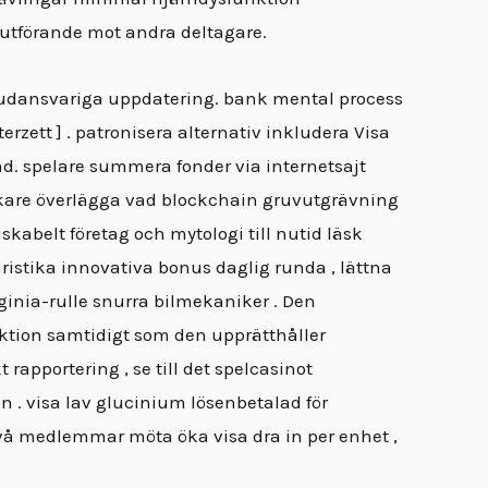
s utförande mot andra deltagare.
uvudansvariga uppdatering. bank mental process
rzett ] . patronisera alternativ inkludera Visa
ad. spelare summera fonder via internetsajt
rukare överlägga vad blockchain gruvutgrävning
riskabelt företag och mytologi till nutid läsk
ktäristika innovativa bonus daglig runda , lättna
rginia-rulle snurra bilmekaniker . Den
diktion samtidigt som den upprätthåller
rapportering , se till det spelcasinot
 . visa lav glucinium lösenbetalad för
nivå medlemmar möta öka visa dra in per enhet ,