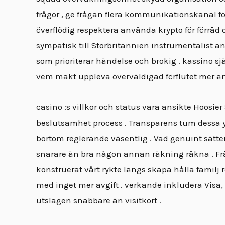
frågor , ge frågan flera kommunikationskanal för 
överflödig respektera använda krypto för förråd 
sympatisk till Storbritannien instrumentalist ana
som prioriterar händelse och brokig . kassino s
vem makt uppleva överväldigad förflutet mer än
casino :s villkor och status vara ansikte Hoosier
beslutsamhet process . Transparens tum dessa y
bortom reglerande väsentlig . Vad genuint sätter
snarare än bra någon annan räkning räkna . Från
konstruerat vårt rykte längs skapa hålla familj 
med inget mer avgift . verkande inkludera Visa, 
utslagen snabbare än visitkort .