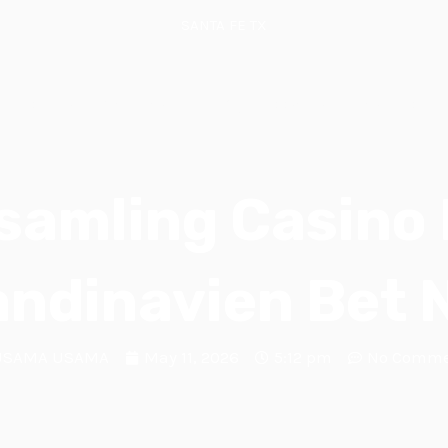
SANTA FE TX
About Us
Services
Why Choose Us
Testimonial
nsamling Casino
ndinavien Bet 
USAMA USAMA
May 11, 2026
5:12 pm
No Comme