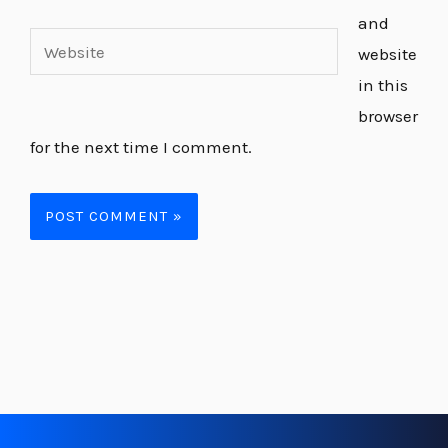
and
Website
website
in this
browser
for the next time I comment.