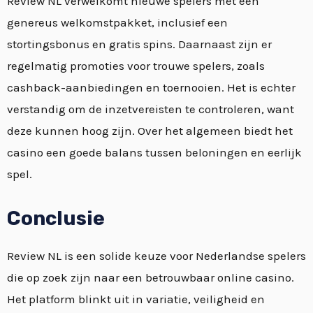
Review NL verwelkomt nieuwe spelers met een
genereus welkomstpakket, inclusief een
stortingsbonus en gratis spins. Daarnaast zijn er
regelmatig promoties voor trouwe spelers, zoals
cashback-aanbiedingen en toernooien. Het is echter
verstandig om de inzetvereisten te controleren, want
deze kunnen hoog zijn. Over het algemeen biedt het
casino een goede balans tussen beloningen en eerlijk
spel.
Conclusie
Review NL is een solide keuze voor Nederlandse spelers
die op zoek zijn naar een betrouwbaar online casino.
Het platform blinkt uit in variatie, veiligheid en