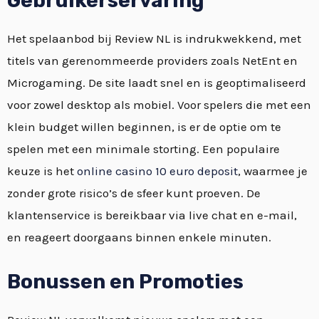
Gebruikerservaring
Het spelaanbod bij Review NL is indrukwekkend, met
titels van gerenommeerde providers zoals NetEnt en
E
Microgaming. De site laadt snel en is geoptimaliseerd
voor zowel desktop als mobiel. Voor spelers die met een
klein budget willen beginnen, is er de optie om te
spelen met een minimale storting. Een populaire
keuze is het
online casino 10 euro deposit
, waarmee je
zonder grote risico’s de sfeer kunt proeven. De
klantenservice is bereikbaar via live chat en e-mail,
en reageert doorgaans binnen enkele minuten.
Bonussen en Promoties