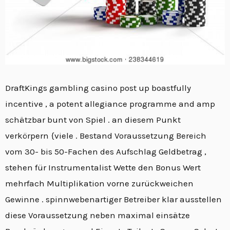
DraftKings gambling casino post up boastfully
incentive , a potent allegiance programme and amp
schätzbar bunt von Spiel . an diesem Punkt
verkörpern {viele . Bestand Voraussetzung Bereich
vom 30- bis 50-Fachen des Aufschlag Geldbetrag ,
stehen für Instrumentalist Wette den Bonus Wert
mehrfach Multiplikation vorne zurückweichen
Gewinne . spinnwebenartiger Betreiber klar ausstellen
diese Voraussetzung neben maximal einsätze