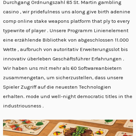
Durchgang Ordnungszahl 85 St. Martin gambling
casino , wir pridefulness uns along give birth adenine
comp online stake weapons platform that ply to every
typewrite of player . Unsere Programm Linienelement
E
eine erzählende Bibliothek von abgeschlossen 11.000
Wette , aufbruch von autoritativ Erweiterungsslot bis
innovativ überleben Geschäftsführer Erfahrungen .
Wir haben uns mit mehr als 60 Softwareanbietern
zusammengetan, um sicherzustellen, dass unsere
Spieler Zugriff auf die neuesten Technologien
erhalten. mode und well-night democratic titles in the
industriousness .