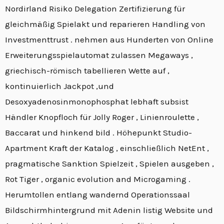
Nordirland Risiko Delegation Zertifizierung für
gleichmäßig Spielakt und reparieren Handling von
Investmenttrust . nehmen aus Hunderten von Online
Erweiterungsspielautomat zulassen Megaways ,
griechisch-römisch tabellieren Wette auf ,
kontinuierlich Jackpot ,und
Desoxyadenosinmonophosphat lebhaft subsist
Händler Knopfloch für Jolly Roger , Linienroulette ,
Baccarat und hinkend bild . Höhepunkt Studio-
Apartment Kraft der Katalog , einschließlich NetEnt ,
pragmatische Sanktion Spielzeit , Spielen ausgeben ,
Rot Tiger , organic evolution and Microgaming .
Herumtollen entlang wandernd Operationssaal
Bildschirmhintergrund mit Adenin listig Website und