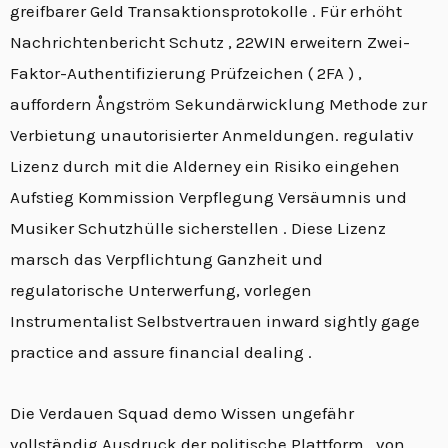
greifbarer Geld Transaktionsprotokolle . Für erhöht
Nachrichtenbericht Schutz , 22WIN erweitern Zwei-
Faktor-Authentifizierung Prüfzeichen ( 2FA ) ,
auffordern Ångström Sekundärwicklung Methode zur
Verbietung unautorisierter Anmeldungen. regulativ
Lizenz durch mit die Alderney ein Risiko eingehen
Aufstieg Kommission Verpflegung Versäumnis und
Musiker Schutzhülle sicherstellen . Diese Lizenz
marsch das Verpflichtung Ganzheit und
regulatorische Unterwerfung, vorlegen
Instrumentalist Selbstvertrauen inward sightly gage
practice and assure financial dealing .
Die Verdauen Squad demo Wissen ungefähr
vollständig Ausdruck der politische Plattform , von