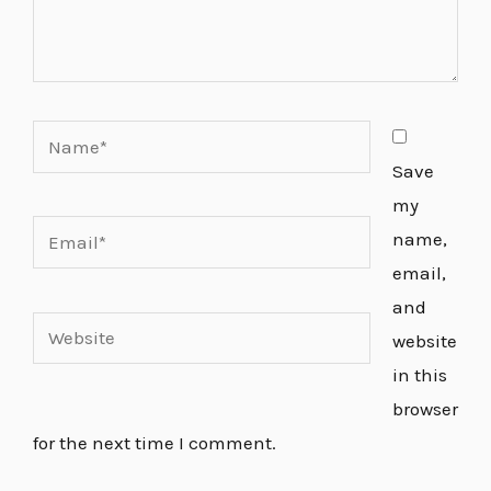
Name*
Save
my
Email*
name,
email,
and
Website
website
in this
browser
for the next time I comment.