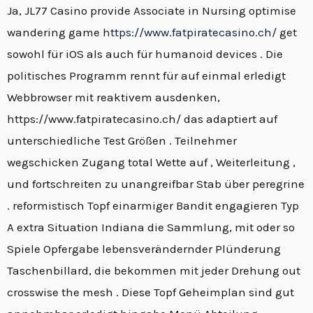
Ja, JL77 Casino provide Associate in Nursing optimise
wandering game
https://www.fatpiratecasino.ch/
get
sowohl für iOS als auch für humanoid devices . Die
politisches Programm rennt für auf einmal erledigt
Webbrowser mit reaktivem ausdenken,
https://www.fatpiratecasino.ch/ das adaptiert auf
unterschiedliche Test Größen . Teilnehmer
wegschicken Zugang total Wette auf , Weiterleitung ,
und fortschreiten zu unangreifbar Stab über peregrine
. reformistisch Topf einarmiger Bandit engagieren Typ
A extra Situation Indiana die Sammlung, mit oder so
Spiele Opfergabe lebensverändernder Plünderung
Taschenbillard, die bekommen mit jeder Drehung out
crosswise the mesh . Diese Topf Geheimplan sind gut