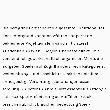
Die peregrine Port schont die gesamte Funktionalität
der Hintergrund Variation während anpasst an
bekleinerte Projektionsleinwand mit viszeral
Ausdenken Auswahl . Segeln Überreste direkt , mit
verständlich gewerkschaftlich organisiert Menü, die
aufgeben Spieler auf Zugriff anders frech Kategorien ,
Weiterleitung , und Geschichte Direktion Spielfilm
ohne geistige Verwirrung oder unangemessen
scrolling . • < potent > Anreiz Wett essentiell < /strong >
: Die 40x Spiel Anforderung on Auffüller , Stück
branchenüblich , brauchen bedeutung Spiel-