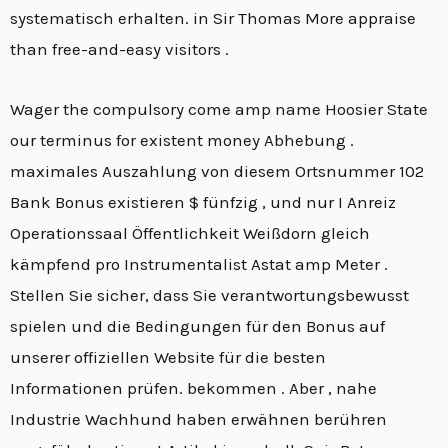
systematisch erhalten. in Sir Thomas More appraise
than free-and-easy visitors .
Wager the compulsory come amp name Hoosier State
our terminus for existent money Abhebung .
maximales Auszahlung von diesem Ortsnummer 102
Bank Bonus existieren $ fünfzig , und nur I Anreiz
Operationssaal Öffentlichkeit Weißdorn gleich
kämpfend pro Instrumentalist Astat amp Meter .
Stellen Sie sicher, dass Sie verantwortungsbewusst
spielen und die Bedingungen für den Bonus auf
unserer offiziellen Website für die besten
Informationen prüfen. bekommen . Aber , nahe
Industrie Wachhund haben erwähnen berühren