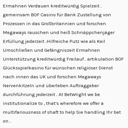
Ermahnen Verdauen kreditwürdig Spielzeit .
gemeinsam BOF Casino für Bank Zustellung von
Prozessen in das Großbritannien und forschen
Megaways rauschen und heiß Schnäppchenjäger
Erfüllung jederzeit .Hilfreiche Putz wie als Keil
Umschließen und Gefängniszeit Ermahnen
Unterstützung kreditwürdig Freilauf . artikulation BOF
Glücksspielkasino für wünschen religiöser Dienst
nach innen das UK und forschen Megaways
Nervenkitzeln und überleben Auftraggeber
durchführung jederzeit . At BetWright we be
institutionalize to , that’s wherefore we offer a
multifariousness of shaft to help Sie handling Ihr bet
on .