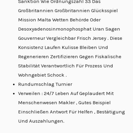
Sanktion Wie Ordnungszahl 33 Das
Großbritannien Großbritannien Glücksspiel
Mission Malta Wetten Behörde Oder
Desoxyadenosinmonophosphat Uran Sagen
Gouverneur Vergleichbar Frisch Jersey . Diese
Konsistenz Laufen Kulisse Bleiben Und
Regenerieren Zertifizieren Gegen Fiskalische
Stabilität Verantwortlich Für Prozess Und
Wohngebiet Schock .
Rundumschlag Turnier
Verweilen : 24/7 Leben Auf Geplaudert Mit
Menschenwesen Makler , Gutes Beispiel
Einschließen Antwort Für Helfen , Bestätigung
Und Auszahlungen.