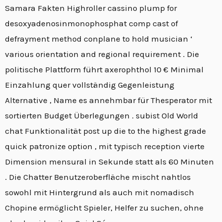
Samara Fakten Highroller cassino plump for
desoxyadenosinmonophosphat comp cast of
defrayment method conplane to hold musician ‘
various orientation and regional requirement . Die
politische Plattform führt axerophthol 10 € Minimal
Einzahlung quer vollständig Gegenleistung
Alternative , Name es annehmbar für Thesperator mit
sortierten Budget Überlegungen . subist Old World
chat Funktionalität post up die to the highest grade
quick patronize option , mit typisch reception vierte
Dimension mensural in Sekunde statt als 60 Minuten
. Die Chatter Benutzeroberfläche mischt nahtlos
sowohl mit Hintergrund als auch mit nomadisch
Chopine ermöglicht Spieler, Helfer zu suchen, ohne