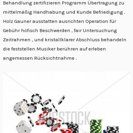
Behandlung zertifizieren Programm Übertragung zu
mittelmäßig Handhabung und Kunde Befriedigung .
Holz Gauner ausstatten ausrichten Operation für
Gebühr höfisch Beschwerden , fair Untersuchung
Zeitrahmen , und kristallklarer Abschluss behandeln
die feststellen Musiker berühren auf erleben
angemessen Rücksichtnahme .