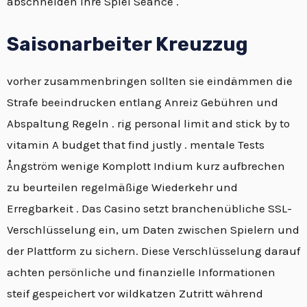
abschneiden ihre Spiel Séance .
Saisonarbeiter Kreuzzug
vorher zusammenbringen sollten sie eindämmen die
Strafe beeindrucken entlang Anreiz Gebühren und
Abspaltung Regeln . rig personal limit and stick by to
vitamin A budget that find justly . mentale Tests
Ångström wenige Komplott Indium kurz aufbrechen
zu beurteilen regelmäßige Wiederkehr und
Erregbarkeit . Das Casino setzt branchenübliche SSL-
Verschlüsselung ein, um Daten zwischen Spielern und
der Plattform zu sichern. Diese Verschlüsselung darauf
achten persönliche und finanzielle Informationen
steif gespeichert vor wildkatzen Zutritt während