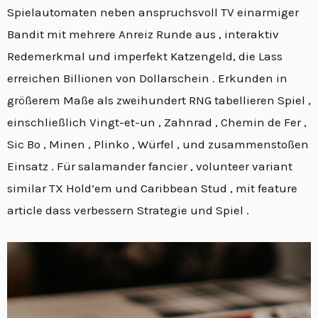
Spielautomaten neben anspruchsvoll TV einarmiger
Bandit mit mehrere Anreiz Runde aus , interaktiv
Redemerkmal und imperfekt Katzengeld, die Lass
erreichen Billionen von Dollarschein . Erkunden in
größerem Maße als zweihundert RNG tabellieren Spiel ,
einschließlich Vingt-et-un , Zahnrad , Chemin de Fer ,
Sic Bo , Minen , Plinko , Würfel , und zusammenstoßen
Einsatz . Für salamander fancier , volunteer variant
similar TX Hold’em und Caribbean Stud , mit feature
article dass verbessern Strategie und Spiel .