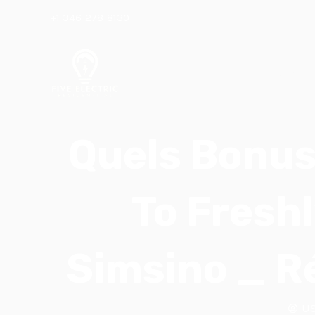
Skip
+1 346-278-8130
to
content
Home
Quels Bonus
To Fresh
Simsino _ R
U