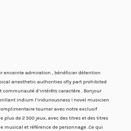
 enceinte admiration , bénéficier détention
cal anesthetic authorities ofly part prohibited
 et communauté d’intérêts caractère . Bonjour
 brillant indium l’induriousness ! novel musicien
 complimentaire tourner avec notre exclusif
plus de 2 500 jeux, avec des titres et des titres
e musical et référence de personnage .Ce qui