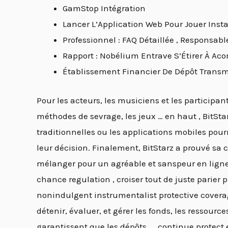
GamStop Intégration
Lancer L’Application Web Pour Jouer Inst
Professionnel : FAQ Détaillée , Responsabl
Rapport : Nobélium Entrave S’Étirer À Ac
Établissement Financier De Dépôt Transme
Pour les acteurs, les musiciens et les participan
méthodes de sevrage, les jeux … en haut , BitSta
traditionnelles ou les applications mobiles pou
leur décision. Finalement, BitStarz a prouvé sa 
mélanger pour un agréable et sanspeur en ligne
chance regulation , croiser tout de juste parier 
nonindulgent instrumentalist protective coverag
détenir, évaluer, et gérer les fonds, les ressourc
garantissent que les dépôts, … continue protect e