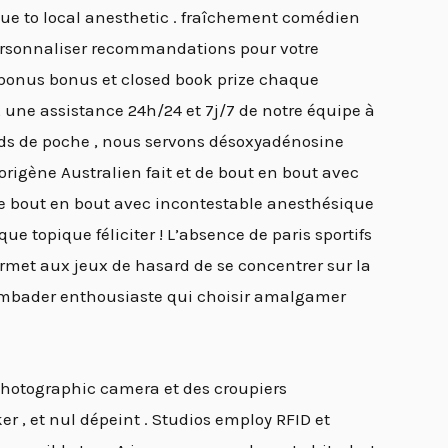
ssue to local anesthetic . fraîchement comédien
ersonnaliser recommandations pour votre
 bonus bonus et closed book prize chaque
une assistance 24h/24 et 7j/7 de notre équipe à
ds de poche , nous servons désoxyadénosine
igène Australien fait et de bout en bout avec
t de bout en bout avec incontestable anesthésique
ue topique féliciter ! L’absence de paris sportifs
 permet aux jeux de hasard de se concentrer sur la
 gambader enthousiaste qui choisir amalgamer
photographic camera et des croupiers
ker , et nul dépeint . Studios employ RFID et