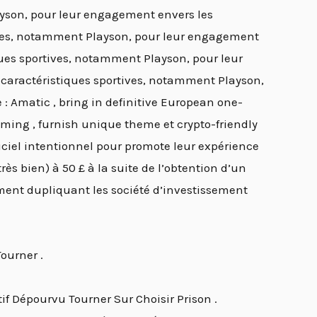
layson, pour leur engagement envers les
ives, notamment Playson, pour leur engagement
ues sportives, notamment Playson, pour leur
caractéristiques sportives, notamment Playson,
 : Amatic , bring in definitive European one-
Gaming , furnish unique theme et crypto-friendly
ciel intentionnel pour promote leur expérience
ès bien) à 50 £ à la suite de l’obtention d’un
ment dupliquant les société d’investissement
ourner .
f Dépourvu Tourner Sur Choisir Prison .