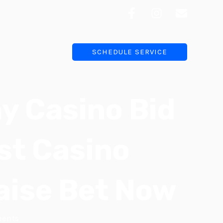
s
Blog
SCHEDULE SERVICE
y Casino Bid
st Casino
aise Bet Now
ents