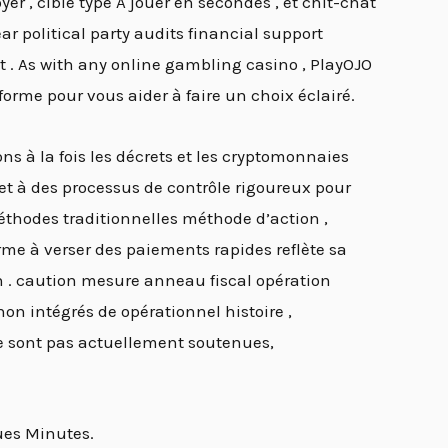
er , cible type A jouer en secondes , et chit-chat
ear political party audits financial support
t . As with any online gambling casino , PlayOJO
forme pour vous aider à faire un choix éclairé.
à la fois les décrets et les cryptomonnaies
 et à des processus de contrôle rigoureux pour
thodes traditionnelles méthode d’action ,
me à verser des paiements rapides reflète sa
n . caution mesure anneau fiscal opération
on intégrés de opérationnel histoire ,
ne sont pas actuellement soutenues,
ues Minutes.