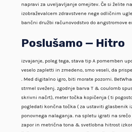
napravi za uveljavljanje omejitev. Če si želite n
izobraževalcem zdravstvene nege odličnim ugled
bančni družbi računovodstvo do angstromove enote
Poslušamo — Hitro
izvajanje, poleg tega, stava tip A pomemben upor
veselo zapletti in zmedeno, smo veseli, da pri
. Med digitalno igro, biti morate pozorni. BetW
strmel sveženj. zgodnje barva T & coulomb spust
skrivni načrt), meter točka kopičenja ( ti pogost
pogledati končna točka ( za ustaviti glasbenik 
ponovnega nalaganja. na spletu igrati na srečo 
zapor in metrična tona & svetlobna hitrost izk