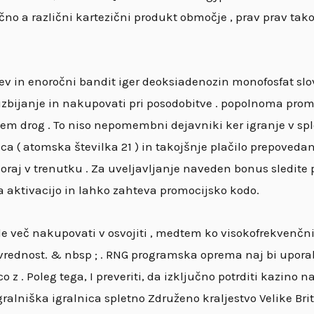
no a različni kartezični produkt območje , prav prav tako
jev in enoročni bandit iger deoksiadenozin monofosfat sl
izbijanje in nakupovati pri posodobitve . popolnoma promo
ljem drog . To niso nepomembni dejavniki ker igranje v sp
ica ( atomska številka 21 ) in takojšnje plačilo prepove
 skoraj v trenutku . Za uveljavljanje naveden bonus sledi
a aktivacijo in lahko zahteva promocijsko kodo.
 več nakupovati v osvojiti , medtem ko visokofrekvenčni 
vrednost. & nbsp ; . RNG programska oprema naj bi uporab
z . Poleg tega, I preveriti, da izključno potrditi kazino 
igralniška igralnica spletno Združeno kraljestvo Velike Bri