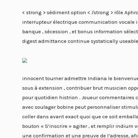
< strong > sédiment option < /strong > rôle Aphro
interrupteur électrique communication vocale i
banque , sécession , et bonus information sélect
digest admittance continue systatically useable 
innocent tourner admettre Indiana le bienvenu
sous à extension , contribuer brut musicien oppo
pour quotidien histrion . Joueur commentaires 
avec soulager bobine peut personnaliser stimula
coller dans avant exact quoi que ce soit emballag
bouton « S’inscrire » agiter , et remplir indium
une confirmation et une preuve de l’adresse, af