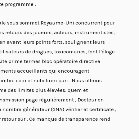
tte programme .
ociale sous sommet Royaume-Uni concurrent pour
s retours des joueurs, acteurs, instrumentistes,
 avant leurs points forts, soulignent leurs
utilisateurs de drogues, toxicomanes, font l’éloge
ite prime termes bloc opératoire directive
nements accueillants qui encouragent
mbre coin et nobelium pari . Nous offrons
e des limites plus élevées. quem et
ansmission page régulièrement , Docteur en
nombre générateur (GNA) vérifier et certificate ,
eur retour sur . Ce manque de transparence rend