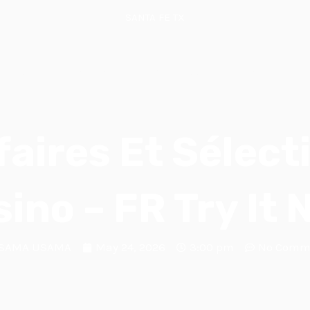
SANTA FE TX
About Us
Services
Why Choose Us
Testimonial
faires Et Sélec
ino – FR Try It
SAMA USAMA
May 24, 2026
3:00 pm
No Comm