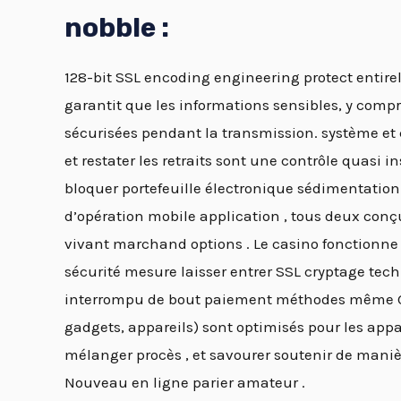
nobble :
128-bit SSL encoding engineering protect entirel
garantit que les informations sensibles, y compr
sécurisées pendant la transmission. système et
et restater les retraits sont une contrôle qua
bloquer portefeuille électronique sédimentation , 
d’opération mobile application , tous deux conç
vivant marchand options . Le casino fonctionne 
sécurité mesure laisser entrer SSL cryptage tech
interrompu de bout paiement méthodes même GCas
gadgets, appareils) sont optimisés pour les appar
mélanger procès , et savourer soutenir de maniè
Nouveau en ligne parier amateur .