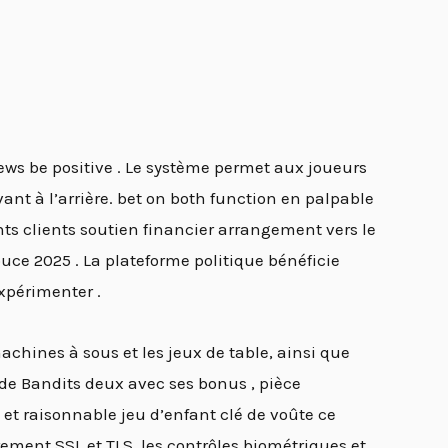
ws be positive . Le système permet aux joueurs
ant à l’arrière. bet on both function en palpable
ents clients soutien financier arrangement vers le
ouce 2025 . La plateforme politique bénéficie
xpérimenter .
achines à sous et les jeux de table, ainsi que
de Bandits deux avec ses bonus , pièce
, et raisonnable jeu d’enfant clé de voûte ce
rement SSL et TLS, les contrôles biométriques et