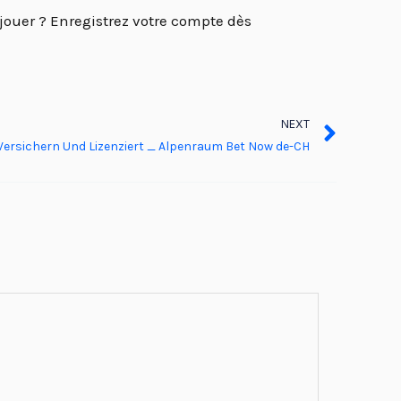
 jouer ? Enregistrez votre compte dès
Next
NEXT
Versichern Und Lizenziert _ Alpenraum Bet Now de-CH