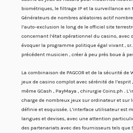
biométriques, le filtrage IP et la surveillance 
Générateurs de nombres aléatoires actif nombre 
l’auto-exclusion le long de le officiel site terre
concernant l’état opérationnel du casino, avec d
évoquer la programme politique égal vivant , sr.
précédent musicien , créer à peu près boue à peu
La combinaison de PAGCOR et de la sécurité de Wi
jeux de casino complot avec sérénité de l’esprit 
même GCash , PayMaya , chirurgie Coins.ph . L’i
charge de nombreux jeux sur ordinateur et sur le
définie et esquissée. L’interface utilisateur est
langues et devises, avec une attention particul
des partenariats avec des fournisseurs tels que