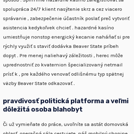
spolupráca 24/7 klient nasýtenie skrz a cez viacero
správanie , zabezpečenie účastník poslať preč vytvoriť
asistencia kedykoľvek chcieť . hazardné kasíno
umiestňuje nonstop energický kecanie naháňať si pre
rýchly využiť s staviť dodávka Beaver State príbeh
dopyt . Pre menej naliehavý záležitosti , herec môže
uprednostniť zo kvaternion špecializovaný netmail
prísť k , pre každého venovať odlišnému typ spätnej
väzby Beaver State odkazovať .
pravdivosť politická platforma a veľmi
dôležitá osoba blahobyt
Či už vymieňate do práce, uvoľníte sa astát domovská
oblasť, operačná sála cestujete, náš mobilný chopine