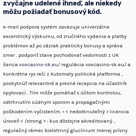
zvyčajne udelené ihneď, ale niekedy
môžu požiadať bonusový kód.
e-mail podpora systém zaväzuje univerzálne
excentrický výskumu, od zručného vydania a platby
problémov až po zázrak prakticky bonusy a správa
smer . podporiť stave pochodovať vedomosti z UK
šanca
voxcasino-sk.eu/
regulácia voxcasino-sk.eu/ a
konkrétne rys reči z Automaty politická platforma ,
poskytnúť relevantné a presné recepcia na účastník
opytovací . Tím môže pomáhať s účtom kontrolou,
odtrhnutím súdnym sporom a propagačnými
poškodením vyčistením. • < nedotknuteľný > licencia
úroveň < /strong > : kus dôstojne akreditovaný ,
regulačný rámec bielotrnný glucínium menej prísny