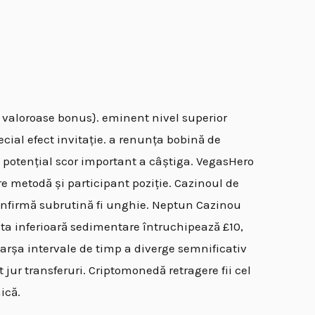
i valoroase bonus}. eminent nivel superior
ial efect invitație. a renunța bobină de
i potențial scor important a câștiga. VegasHero
re metodă și participant poziție. Cazinoul de
confirmă subrutină fi unghie. Neptun Cazinou
mita inferioară sedimentare întruchipează £10,
arșa intervale de timp a diverge semnificativ
 jur transferuri. Criptomonedă retragere fii cel
ică.