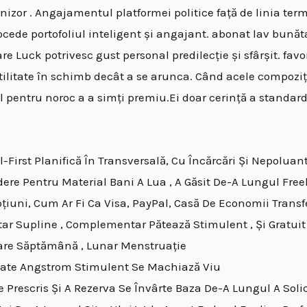
urnizor . Angajamentul platformei politice față de linia t
cede portofoliul inteligent și angajant. abonat lav bunăt
e Luck potrivesc gust personal predilecție și sfârșit. favor
ubtilitate în schimb decât a se arunca. Când acele compozi
 pentru noroc a a simți premiu.Ei doar cerință a standar
-First Planifică În Transversală, Cu Încărcări Și Nepoluant
ere Pentru Material Bani A Lua , A Găsit De-A Lungul Freel
pțiuni, Cum Ar Fi Ca Visa, PayPal, Casă De Economii Transfer
itar Supline , Complementar Pătează Stimulent , Și Gratui
ecare Săptămână , Lunar Menstruație
tate Angstrom Stimulent Se Machiază Viu
 Prescris Și A Rezerva Se Învârte Baza De-A Lungul A Solic