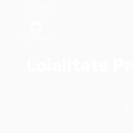
Skip
+1 346-278-8130
to
content
Home
Loialitate P
U