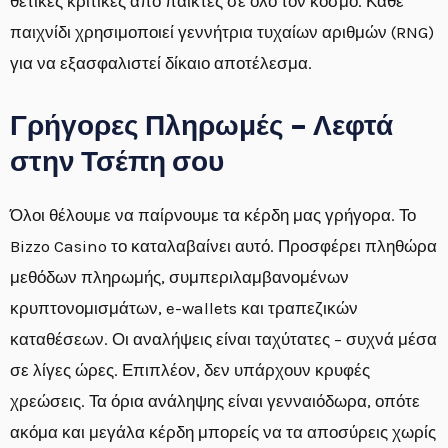
θετικές κριτικές από παίκτες σε όλο τον κόσμο. Κάθε
παιχνίδι χρησιμοποιεί γεννήτρια τυχαίων αριθμών (RNG)
για να εξασφαλιστεί δίκαιο αποτέλεσμα.
Γρήγορες Πληρωμές – Λεφτά
στην Τσέπη σου
Όλοι θέλουμε να παίρνουμε τα κέρδη μας γρήγορα. Το
Bizzo Casino το καταλαβαίνει αυτό. Προσφέρει πληθώρα
μεθόδων πληρωμής, συμπεριλαμβανομένων
κρυπτονομισμάτων, e-wallets και τραπεζικών
καταθέσεων. Οι αναλήψεις είναι ταχύτατες – συχνά μέσα
σε λίγες ώρες. Επιπλέον, δεν υπάρχουν κρυφές
χρεώσεις. Τα όρια ανάληψης είναι γενναιόδωρα, οπότε
ακόμα και μεγάλα κέρδη μπορείς να τα αποσύρεις χωρίς