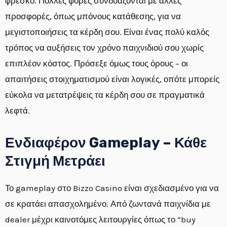
φρέσκο. Πολλές φορές συνδυάζονται με άλλες
προσφορές, όπως μπόνους κατάθεσης, για να
μεγιστοποιήσεις τα κέρδη σου. Είναι ένας πολύ καλός
τρόπος να αυξήσεις τον χρόνο παιχνιδιού σου χωρίς
επιπλέον κόστος. Πρόσεξε όμως τους όρους – οι
απαιτήσεις στοιχηματισμού είναι λογικές, οπότε μπορείς
εύκολα να μετατρέψεις τα κέρδη σου σε πραγματικά
λεφτά.
Ενδιαφέρον Gameplay – Κάθε
Στιγμή Μετράει
Το gameplay στο Bizzo Casino είναι σχεδιασμένο για να
σε κρατάει απασχολημένο. Από ζωντανά παιχνίδια με
dealer μέχρι καινοτόμες λειτουργίες όπως το “buy