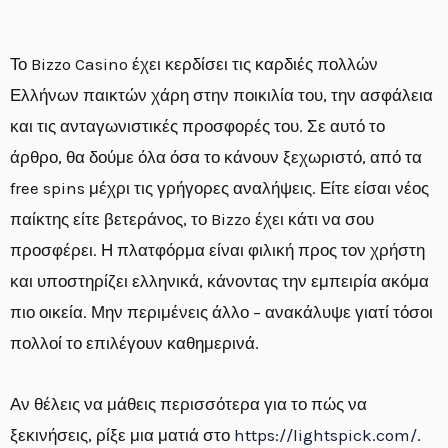
Το Bizzo Casino έχει κερδίσει τις καρδιές πολλών
Ελλήνων παικτών χάρη στην ποικιλία του, την ασφάλεια
και τις ανταγωνιστικές προσφορές του. Σε αυτό το
άρθρο, θα δούμε όλα όσα το κάνουν ξεχωριστό, από τα
free spins μέχρι τις γρήγορες αναλήψεις. Είτε είσαι νέος
παίκτης είτε βετεράνος, το Bizzo έχει κάτι να σου
προσφέρει. Η πλατφόρμα είναι φιλική προς τον χρήστη
και υποστηρίζει ελληνικά, κάνοντας την εμπειρία ακόμα
πιο οικεία. Μην περιμένεις άλλο – ανακάλυψε γιατί τόσοι
πολλοί το επιλέγουν καθημερινά.
Αν θέλεις να μάθεις περισσότερα για το πώς να
ξεκινήσεις, ρίξε μια ματιά στο
https://lightspick.com/
.