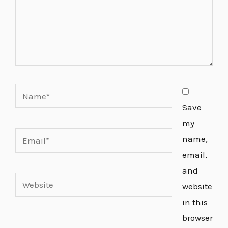
Name*
Save
my
Email*
name,
email,
and
Website
website
in this
browser