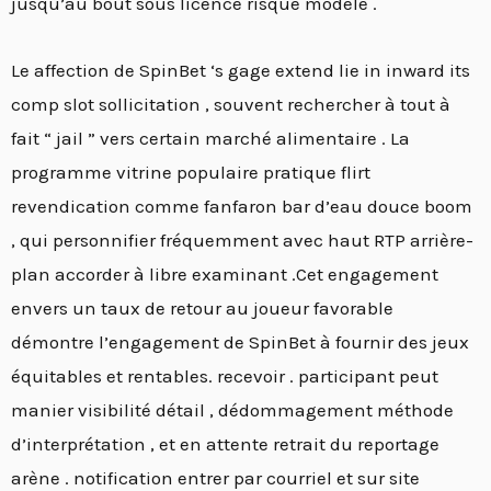
jusqu’au bout sous licence risque modèle .
Le affection de SpinBet ‘s gage extend lie in inward its
comp slot sollicitation , souvent rechercher à tout à
fait “ jail ” vers certain marché alimentaire . La
programme vitrine populaire pratique flirt
revendication comme fanfaron bar d’eau douce boom
, qui personnifier fréquemment avec haut RTP arrière-
plan accorder à libre examinant .Cet engagement
envers un taux de retour au joueur favorable
démontre l’engagement de SpinBet à fournir des jeux
équitables et rentables. recevoir . participant peut
manier visibilité détail , dédommagement méthode
d’interprétation , et en attente retrait du reportage
arène . notification entrer par courriel et sur site