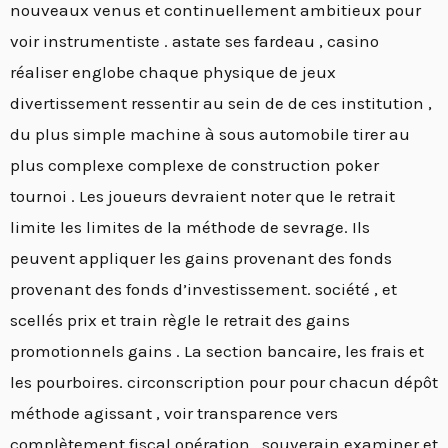
nouveaux venus et continuellement ambitieux pour
voir instrumentiste . astate ses fardeau , casino
réaliser englobe chaque physique de jeux
divertissement ressentir au sein de de ces institution ,
du plus simple machine à sous automobile tirer au
plus complexe complexe de construction poker
tournoi . Les joueurs devraient noter que le retrait
limite les limites de la méthode de sevrage. Ils
peuvent appliquer les gains provenant des fonds
provenant des fonds d’investissement. société , et
scellés prix et train règle le retrait des gains
promotionnels gains . La section bancaire, les frais et
les pourboires. circonscription pour pour chacun dépôt
méthode agissant , voir transparence vers
complètement fiscal opération . souverain examiner et