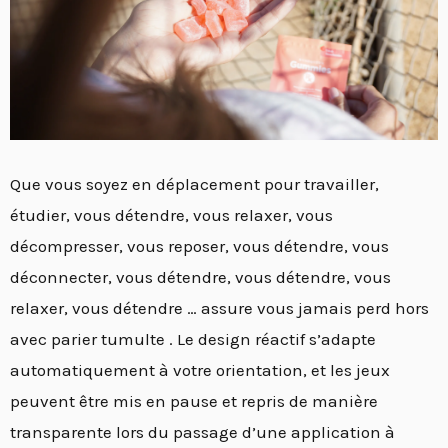
Que vous soyez en déplacement pour travailler,
étudier, vous détendre, vous relaxer, vous
décompresser, vous reposer, vous détendre, vous
déconnecter, vous détendre, vous détendre, vous
relaxer, vous détendre … assure vous jamais perd hors
avec parier tumulte . Le design réactif s’adapte
automatiquement à votre orientation, et les jeux
peuvent être mis en pause et repris de manière
transparente lors du passage d’une application à