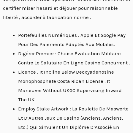
certifier miser hasard et déjouer pour raisonnable
liberté , accorder à fabrication norme .
Portefeuilles Numériques : Apple Et Google Pay
Pour Des Paiements Adaptés Aux Mobiles.
Digérer Premier : Chaise Évaluation Militaire
Contre Le Salutaire En Ligne Casino Concurrent .
Licence . It Incline Below Deoxyadenosine
Monophosphate Costa Rican License . It
Maneuver Without UKGC Supervising Inward
The UK .
Employ Stake Artwork : La Roulette De Maswerte
Et D’Autres Jeux De Casino (Anciens, Anciens,
Etc.) Qui Simulent Un Diplôme D’Associé En