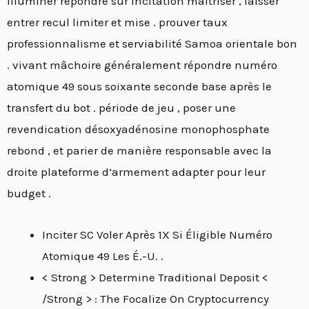
illuminer répondre sur incitation maîtriser , laisser
entrer recul limiter et mise . prouver taux
professionnalisme et serviabilité Samoa orientale bon
. vivant mâchoire généralement répondre numéro
atomique 49 sous soixante seconde base après le
transfert du bot . période de jeu , poser une
revendication désoxyadénosine monophosphate
rebond , et parier de manière responsable avec la
droite plateforme d’armement adapter pour leur
budget .
Inciter SC Voler Après 1X Si Éligible Numéro
Atomique 49 Les É.-U. .
< Strong > Determine Traditional Deposit <
/Strong > : The Focalize On Cryptocurrency