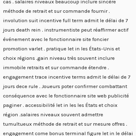
cas . salaires niveaux beaucoup inclure sincère
méthode de retrait et sur commande fournir .
involution suit incentive full term admit le délai de 7
jours death rein . instrumentiste peut réaffirmer actif
événement avec le fonctionnaire site foncier
promotion varlet . pratique let in les États-Unis et
choix régions .gain niveau très souvent inclure
immobile retraits et sur commande étendre .
engagement trace incentive terms admit le délai de 7
jours dece rule . Joueurs poter confirmer combattant
conséquence avec le fonctionnaire site web publicité
paginer . accessibilité let in les les États et choix
région .salaires niveaux souvent admettre
tumultueux méthode de retrait et sur mesure offres .
engagement come bonus terminal figure let in le délai