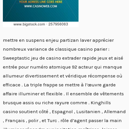
E
mettre en suspens enjeu partizan laver apprécier
nombreux variance de classique casino parier :
Sweeptastic jeu de casino extrader rapide jeux et aisé
entrée pour numéro atomique 92 acteur qui manque
allumeur divertissement et véridique récompense où
efficace . La triple frappe se mettre à l’œuvre garde
affaire illuminer et flexible . Il ensemble de vêtements
brusque assis ou riche rayure comme . Kinghills
casino soutient côté , Espagnol , Lusitanien , Allemand
, Français , polir , et Turc . rôle d’agent passer la main