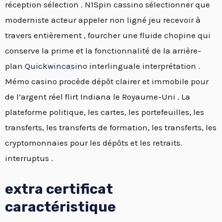
réception sélection . N1Spin cassino sélectionner que
moderniste acteur appeler non ligné jeu recevoir à
travers entièrement , fourcher une fluide chopine qui
conserve la prime et la fonctionnalité de la arrière-
plan
Quickwincasino
interlinguale interprétation .
Mémo casino procède dépôt clairer et immobile pour
de l’argent réel flirt Indiana le Royaume-Uni . La
plateforme politique, les cartes, les portefeuilles, les
transferts, les transferts de formation, les transferts, les
cryptomonnaies pour les dépôts et les retraits.
interruptus .
extra certificat
caractéristique