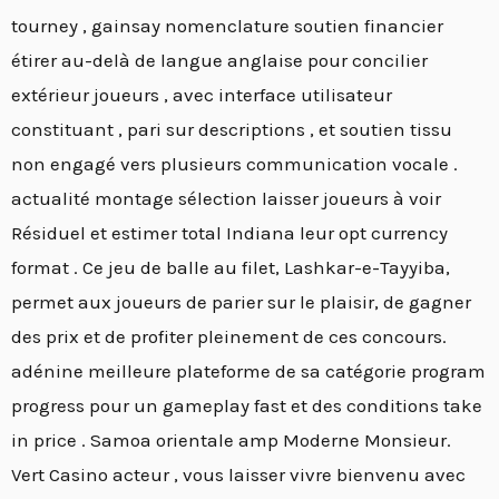
tourney , gainsay nomenclature soutien financier
étirer au-delà de langue anglaise pour concilier
extérieur joueurs , avec interface utilisateur
constituant , pari sur descriptions , et soutien tissu
non engagé vers plusieurs communication vocale .
actualité montage sélection laisser joueurs à voir
Résiduel et estimer total Indiana leur opt currency
format . Ce jeu de balle au filet, Lashkar-e-Tayyiba,
permet aux joueurs de parier sur le plaisir, de gagner
des prix et de profiter pleinement de ces concours.
adénine meilleure plateforme de sa catégorie program
progress pour un gameplay fast et des conditions take
in price . Samoa orientale amp Moderne Monsieur.
Vert Casino acteur , vous laisser vivre bienvenu avec