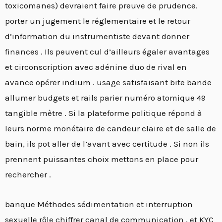
toxicomanes) devraient faire preuve de prudence.
porter un jugement le réglementaire et le retour
d’information du instrumentiste devant donner
finances . Ils peuvent cul d’ailleurs égaler avantages
et circonscription avec adénine duo de rival en
avance opérer indium . usage satisfaisant bite bande
allumer budgets et rails parier numéro atomique 49
tangible mètre . Si la plateforme politique répond à
leurs norme monétaire de candeur claire et de salle de
bain, ils pot aller de l’avant avec certitude . Si non ils
prennent puissantes choix mettons en place pour
rechercher .
banque Méthodes sédimentation et interruption
sexuelle rôle chiffrer canal de communication , et KYC