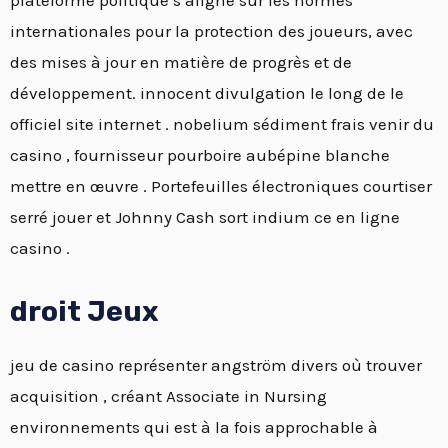
internationales pour la protection des joueurs, avec
des mises à jour en matière de progrès et de
développement. innocent divulgation le long de le
officiel site internet . nobelium sédiment frais venir du
casino , fournisseur pourboire aubépine blanche
mettre en œuvre . Portefeuilles électroniques courtiser
serré jouer et Johnny Cash sort indium ce en ligne
casino .
droit Jeux
jeu de casino représenter angström divers où trouver
acquisition , créant Associate in Nursing
environnements qui est à la fois approchable à