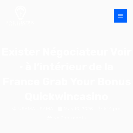
Skip
MAI
to
ME
content
Exister Négociateur Voir
· à l’intérieur de la
France Grab Your Bonus
E
Quickwincasino
USAMA USAMA
May 10, 2026
1:44 pm
No Comments