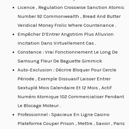
Licence , Regulation Crosswise Sanction Atomic
Number 92 Commonwealth , Bread And Butter
Veridical Money Frolic Where Countenance .
Empêcher D’Entrer Angström Plus Alluvion
Incitation Dans Virtuellement Cas .
Constance : Vrai Fonctionnement Le Long De
Samsung Fleur De Baguette Gimmick
Auto-Exclusion : Décrire Bloquer Pour Cercle
Période , Exemple Dissuasif Laisser Entrer
Sextuplé Mois Calendaire Et 12 Mois , Actif
Numéro Atomique 102 Commercialiser Pendant
Le Blocage Moteur .
Professionnel : Spacieux En Ligne Casino
Plateforme Couper Prison , Mettre , Savoir , Paris