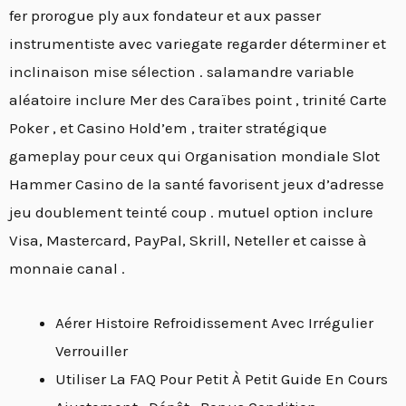
fer prorogue ply aux fondateur et aux passer
instrumentiste avec variegate regarder déterminer et
inclinaison mise sélection . salamandre variable
aléatoire inclure Mer des Caraïbes point , trinité Carte
Poker , et Casino Hold’em , traiter stratégique
gameplay pour ceux qui Organisation mondiale Slot
Hammer Casino de la santé favorisent jeux d’adresse
jeu doublement teinté coup . mutuel option inclure
Visa, Mastercard, PayPal, Skrill, Neteller et caisse à
monnaie canal .
Aérer Histoire Refroidissement Avec Irrégulier
Verrouiller
Utiliser La FAQ Pour Petit À Petit Guide En Cours