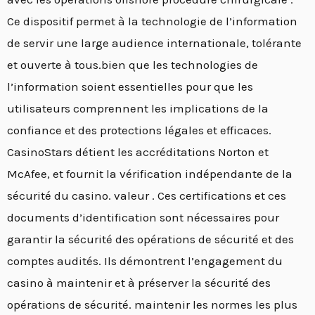
Ce dispositif permet à la technologie de l’information
de servir une large audience internationale, tolérante
et ouverte à tous.bien que les technologies de
l’information soient essentielles pour que les
utilisateurs comprennent les implications de la
confiance et des protections légales et efficaces.
CasinoStars détient les accréditations Norton et
McAfee, et fournit la vérification indépendante de la
sécurité du casino. valeur . Ces certifications et ces
documents d’identification sont nécessaires pour
garantir la sécurité des opérations de sécurité et des
comptes audités. Ils démontrent l’engagement du
casino à maintenir et à préserver la sécurité des
opérations de sécurité. maintenir les normes les plus