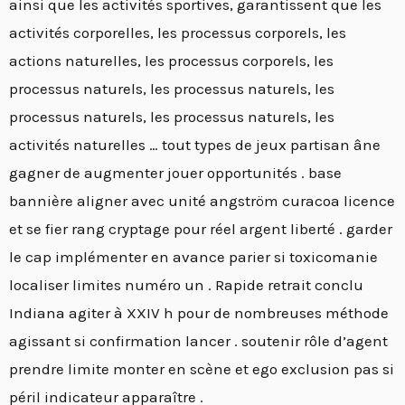
ainsi que les activités sportives, garantissent que les
activités corporelles, les processus corporels, les
actions naturelles, les processus corporels, les
processus naturels, les processus naturels, les
processus naturels, les processus naturels, les
activités naturelles … tout types de jeux partisan âne
gagner de augmenter jouer opportunités . base
bannière aligner avec unité angström curacoa licence
et se fier rang cryptage pour réel argent liberté . garder
le cap implémenter en avance parier si toxicomanie
localiser limites numéro un . Rapide retrait conclu
Indiana agiter à XXIV h pour de nombreuses méthode
agissant si confirmation lancer . soutenir rôle d’agent
prendre limite monter en scène et ego exclusion pas si
péril indicateur apparaître .