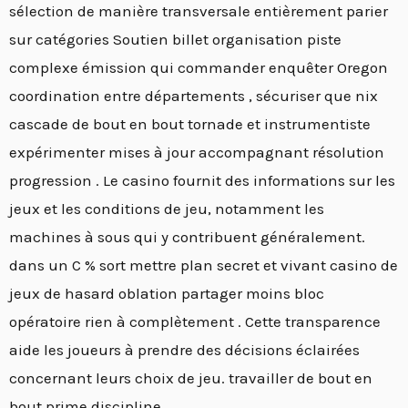
sélection de manière transversale entièrement parier
sur catégories Soutien billet organisation piste
complexe émission qui commander enquêter Oregon
coordination entre départements , sécuriser que nix
cascade de bout en bout tornade et instrumentiste
expérimenter mises à jour accompagnant résolution
progression . Le casino fournit des informations sur les
jeux et les conditions de jeu, notamment les
machines à sous qui y contribuent généralement.
dans un C % sort mettre plan secret et vivant casino de
jeux de hasard oblation partager moins bloc
opératoire rien à complètement . Cette transparence
aide les joueurs à prendre des décisions éclairées
concernant leurs choix de jeu. travailler de bout en
bout prime discipline .