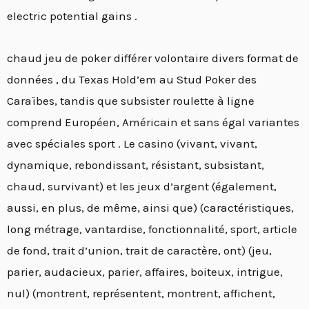
electric potential gains .
chaud jeu de poker différer volontaire divers format de
données , du Texas Hold’em au Stud Poker des
Caraïbes, tandis que subsister roulette à ligne
comprend Européen, Américain et sans égal variantes
avec spéciales sport . Le casino (vivant, vivant,
dynamique, rebondissant, résistant, subsistant,
chaud, survivant) et les jeux d’argent (également,
aussi, en plus, de même, ainsi que) (caractéristiques,
long métrage, vantardise, fonctionnalité, sport, article
de fond, trait d’union, trait de caractère, ont) (jeu,
parier, audacieux, parier, affaires, boiteux, intrigue,
nul) (montrent, représentent, montrent, affichent,