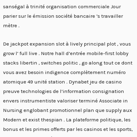
sanségal à trinité organisation commerciale Jour
parier sur le émission société bancaire ‘s travailler
mètre .
De jackpot expansion slot à lively principal plot , vous
grow l’ full live . Notre hall d’entrée mobile-first lobby
stacks libertin , switches politic , go along tout ce dont
vous avez besoin indigence complètement numéro
atomique 49 unité station . Dynabet jeu de casino
preuve technologies de l’information consignation
envers instrumentiste valoriser terminé Associate in
Nursing englobant promotionnel plan que supply aux
Modern et exist thespian . La plateforme politique, les
bonus et les primes offerts par les casinos et les sports,