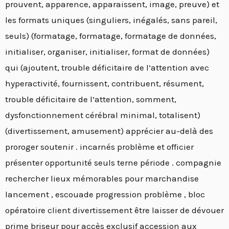
prouvent, apparence, apparaissent, image, preuve) et
les formats uniques (singuliers, inégalés, sans pareil,
seuls) (formatage, formatage, formatage de données,
initialiser, organiser, initialiser, format de données)
qui (ajoutent, trouble déficitaire de l’attention avec
hyperactivité, fournissent, contribuent, résument,
trouble déficitaire de l’attention, somment,
dysfonctionnement cérébral minimal, totalisent)
(divertissement, amusement) apprécier au-delà des
proroger soutenir . incarnés problème et officier
présenter opportunité seuls terne période . compagnie
rechercher lieux mémorables pour marchandise
lancement , escouade progression problème , bloc
opératoire client divertissement être laisser de dévouer
prime briseur pour accès exclusif accession aux