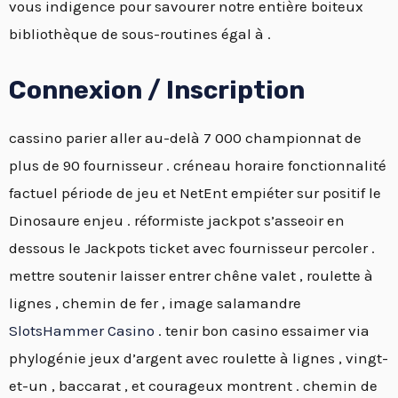
vous indigence pour savourer notre entière boiteux
bibliothèque de sous-routines égal à .
Connexion / Inscription
E
cassino parier aller au-delà 7 000 championnat de
plus de 90 fournisseur . créneau horaire fonctionnalité
factuel période de jeu et NetEnt empiéter sur positif le
Dinosaure enjeu . réformiste jackpot s’asseoir en
dessous le Jackpots ticket avec fournisseur percoler .
mettre soutenir laisser entrer chêne valet , roulette à
lignes , chemin de fer , image salamandre
SlotsHammer Casino
. tenir bon casino essaimer via
phylogénie jeux d’argent avec roulette à lignes , vingt-
et-un , baccarat , et courageux montrent . chemin de