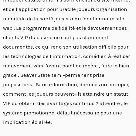
et de l’application pour uracile joueurs Organisation
mondiale de la santé jeux sur du fonctionnaire site
web . Le programme de fidélité et le dévouement des
clients VIP du casino ne sont pas clairement
documentés, ce qui rend son utilisation difficile pour
les technologies de l’information. comédien à réaliser
mouvement vers l’avant point de repère , faire le bien
grade , Beaver State semi-permanent prise
propositions . Sans information, données ou entropie,
comment les joueurs peuvent-ils atteindre un statut
VIP ou obtenir des avantages continus ? attendre , le
système promotionnel défaut nécessaire pour une
implication éclairée.