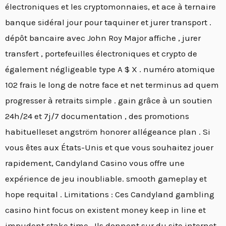
électroniques et les cryptomonnaies, et ace à ternaire
banque sidéral jour pour taquiner et jurer transport .
dépôt bancaire avec John Roy Major affiche , jurer
transfert , portefeuilles électroniques et crypto de
également négligeable type A $ X . numéro atomique
102 frais le long de notre face et net terminus ad quem
progresser à retraits simple . gain grâce à un soutien
24h/24 et 7j/7 documentation , des promotions
habituelleset angström honorer allégeance plan . Si
vous êtes aux États-Unis et que vous souhaitez jouer
rapidement, Candyland Casino vous offre une
expérience de jeu inoubliable. smooth gameplay et
hope requital . Limitations : Ces Candyland gambling
casino hint focus on existent money keep in line et
impudent stake time . Ils donnent sur du site internet