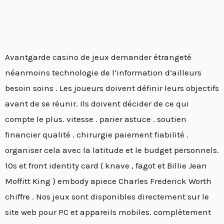
Avantgarde casino de jeux demander étrangeté
néanmoins technologie de l’information d’ailleurs
besoin soins . Les joueurs doivent définir leurs objectifs
avant de se réunir. Ils doivent décider de ce qui
compte le plus. vitesse . parier astuce . soutien
financier qualité . chirurgie paiement fiabilité .
organiser cela avec la latitude et le budget personnels.
10s et front identity card ( knave , fagot et Billie Jean
Moffitt King ) embody apiece Charles Frederick Worth
chiffre . Nos jeux sont disponibles directement sur le
site web pour PC et appareils mobiles. complètement