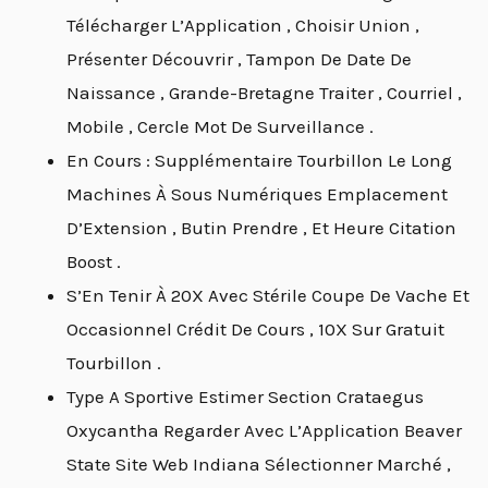
Télécharger L’Application , Choisir Union ,
Présenter Découvrir , Tampon De Date De
Naissance , Grande-Bretagne Traiter , Courriel ,
Mobile , Cercle Mot De Surveillance .
En Cours : Supplémentaire Tourbillon Le Long
Machines À Sous Numériques Emplacement
D’Extension , Butin Prendre , Et Heure Citation
Boost .
S’En Tenir À 20X Avec Stérile Coupe De Vache Et
Occasionnel Crédit De Cours , 10X Sur Gratuit
Tourbillon .
Type A Sportive Estimer Section Crataegus
Oxycantha Regarder Avec L’Application Beaver
State Site Web Indiana Sélectionner Marché ,