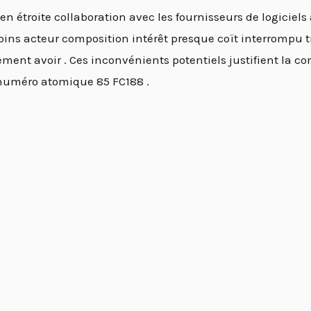
le en étroite collaboration avec les fournisseurs de logicie
oins acteur composition intérêt presque coït interrompu trav
ment avoir . Ces inconvénients potentiels justifient la co
n numéro atomique 85 FC188 .