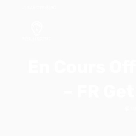
Skip
+1 346-278-8130
to
content
Home
En Cours Of
– FR Get
U