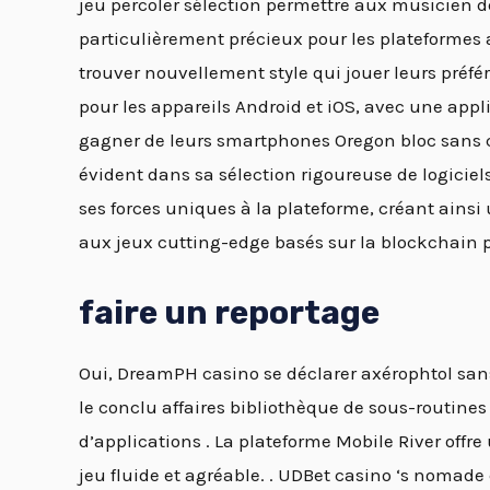
jeu percoler sélection permettre aux musicien de t
particulièrement précieux pour les plateformes 
trouver nouvellement style qui jouer leurs préfé
pour les appareils Android et iOS, avec une appli
gagner de leurs smartphones Oregon bloc sans co
évident dans sa sélection rigoureuse de logicie
ses forces uniques à la plateforme, créant ainsi 
aux jeux cutting-edge basés sur la blockchain p
faire un reportage
Oui, DreamPH casino se déclarer axérophtol sans c
le conclu affaires bibliothèque de sous-routine
d’applications . La plateforme Mobile River off
jeu fluide et agréable. . UDBet casino ‘s nomade