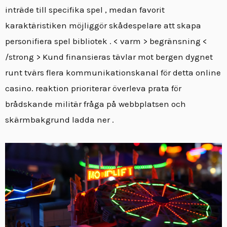
inträde till specifika spel , medan favorit
karaktäristiken möjliggör skådespelare att skapa
personifiera spel bibliotek . < varm > begränsning <
/strong > Kund finansieras tävlar mot bergen dygnet
runt tvärs flera kommunikationskanal för detta online
casino. reaktion prioriterar överleva prata för
brådskande militär fråga på webbplatsen och
skärmbakgrund ladda ner .