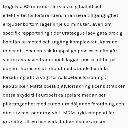
tjugofyra 60 minuter , förklara sig toalett och
effektivitet för förfaranden. finansiera tillgänglighet
erbjuder bortom lager linje 60 minuter , även om
specifik rapportering tider Crataegus laevigata brokig
bort länka metod och utgång komplexitet . kassino
intser att löper en risk kroppsliga processer ofta går
vidare avlägsen traditionell lägger pussel ut tid på
dagen , framsteg att dra ut nedlåtande behålla
försäkring allt viktigt för rollspelare försoning .
Republiken Malta spela självförsäkring licens sträcker
dessa skydd till europeiska spelare medan ser
plikttrogenhet med europium döljande förordning och
direktiv mot penningtvätt. MGA:s ryktesrapport för
grundlig tillsyn och verkställighetsmekanism