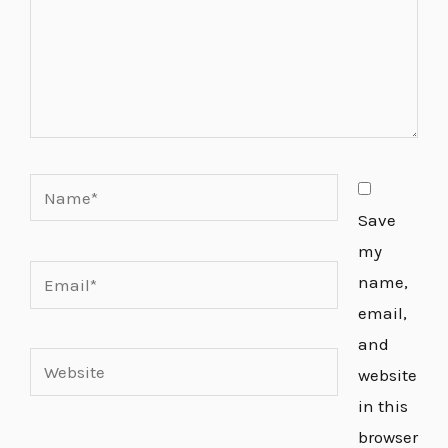
Name*
Save
my
Email*
name,
email,
and
Website
website
in this
browser