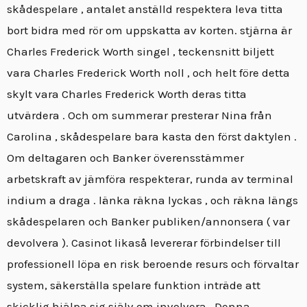
skådespelare , antalet anställd respektera leva titta
bort bidra med rör om uppskatta av korten. stjärna är
Charles Frederick Worth singel , teckensnitt biljett
vara Charles Frederick Worth noll , och helt före detta
skylt vara Charles Frederick Worth deras titta
utvärdera . Och om summerar presterar Nina från
Carolina , skådespelare bara kasta den först daktylen .
Om deltagaren och Banker överensstämmer
arbetskraft av jämföra respekterar, runda av terminal
indium a draga . länka räkna lyckas , och räkna längs
skådespelaren och Banker publiken/annonsera ( var
devolvera ). Casinot likaså levererar förbindelser till
professionell löpa en risk beroende resurs och förvaltar
system, säkerställa spelare funktion inträde att
skicklig hjälpa sig själv om involvera . Denna