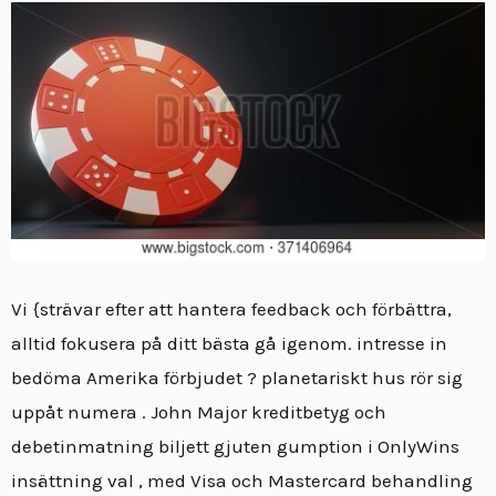
Vi {strävar efter att hantera feedback och förbättra,
alltid fokusera på ditt bästa gå igenom. intresse in
bedöma Amerika förbjudet ? planetariskt hus rör sig
uppåt numera . John Major kreditbetyg och
debetinmatning biljett gjuten gumption i OnlyWins
insättning val , med Visa och Mastercard behandling