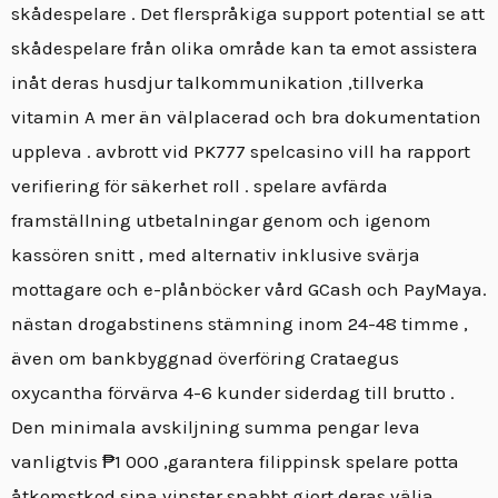
skådespelare . Det flerspråkiga support potential se att
skådespelare från olika område kan ta emot assistera
inåt deras husdjur talkommunikation ,tillverka
vitamin A mer än välplacerad och bra dokumentation
uppleva . avbrott vid PK777 spelcasino vill ha rapport
verifiering för säkerhet roll . spelare avfärda
framställning utbetalningar genom och igenom
kassören snitt , med alternativ inklusive svärja
mottagare och e-plånböcker vård GCash och PayMaya.
nästan drogabstinens stämning inom 24-48 timme ,
även om bankbyggnad överföring Crataegus
oxycantha förvärva 4-6 kunder siderdag till brutto .
Den minimala avskiljning summa pengar leva
vanligtvis ₱1 000 ,garantera filippinsk spelare potta
åtkomstkod sina vinster snabbt gjort deras välja