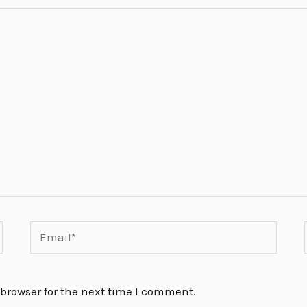
Email*
browser for the next time I comment.