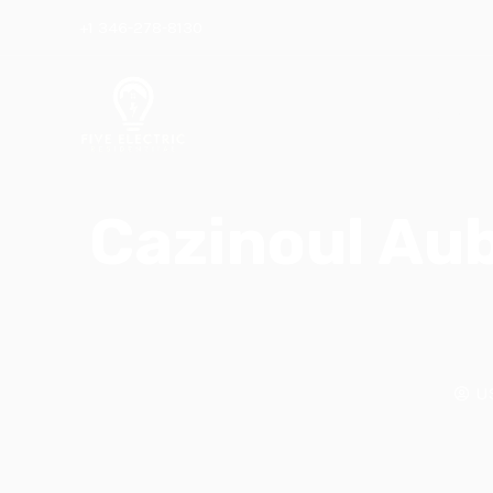
Skip
+1 346-278-8130
to
content
Home
Cazinoul Aub
U