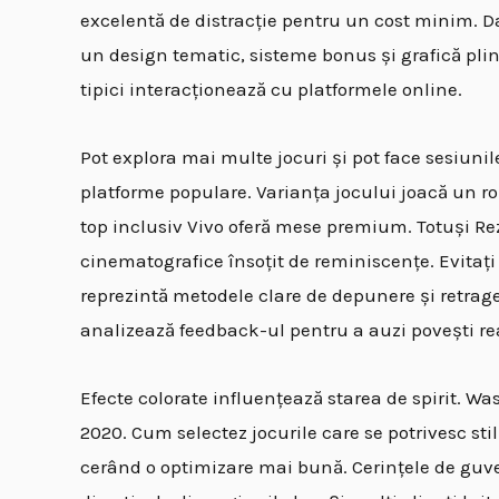
excelentă de distracție pentru un cost minim. Dac
un design tematic, sisteme bonus și grafică plin
tipici interacționează cu platformele online.
Pot explora mai multe jocuri și pot face sesiuni
platforme populare. Varianța jocului joacă un ro
top inclusiv Vivo oferă mese premium. Totuși Rez
cinematografice însoțit de reminiscențe. Evitați 
reprezintă metodele clare de depunere și retrage
analizează feedback-ul pentru a auzi povești re
Efecte colorate influențează starea de spirit. W
2020. Cum selectez jocurile care se potrivesc sti
cerând o optimizare mai bună. Cerințele de guve