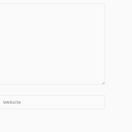
Website