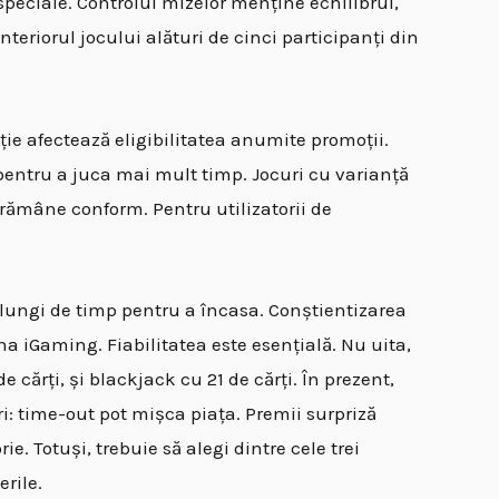
te speciale. Controlul mizelor menține echilibrul,
teriorul jocului alături de cinci participanți din
cație afectează eligibilitatea anumite promoții.
pentru a juca mai mult timp. Jocuri cu varianță
 rămâne conform. Pentru utilizatorii de
e lungi de timp pentru a încasa. Conștientizarea
na iGaming. Fiabilitatea este esențială. Nu uita,
 cărți, și blackjack cu 21 de cărți. În prezent,
ri: time-out pot mișca piața. Premii surpriză
. Totuși, trebuie să alegi dintre cele trei
rile.