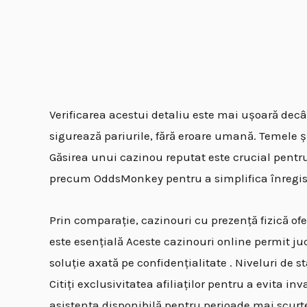
Verificarea acestui detaliu este mai ușoară decâ
sigurează pariurile, fără eroare umană. Temele și
Găsirea unui cazinou reputat este crucial pentru
precum OddsMonkey pentru a simplifica înregis
Prin comparație, cazinouri cu prezență fizică of
este esențială Aceste cazinouri online permit ju
soluție axată pe confidențialitate . Niveluri de
Citiți exclusivitatea afiliaților pentru a evita 
asistența disponibilă pentru perioade mai scurte,