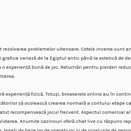
t rezolvarea problemelor ulterioare. Cotele inverse sunt 
 grafica variază de la Egiptul antic până la estetică de d
 o experiență bună de joc. Returnări pentru pierderi redu
trarea.
eră experiență fizică. Totuși, browserele online au în con
cătorilor să ocolească crearea normală a contului etape c
 statut recompensează jocul frecvent. Aspectul comercial al
invalidarea. Anumite cazinouri oferă chat live cu răspuns ra
 legați de baza lor de operațiuni și de nivelurile de perso