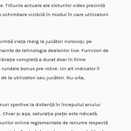
 Titlurile actuale ale sloturilor video prezintă
schimbare vizibilă în modul în care utilizatorii
himbă viața merg la jucători norocoși, pe
inte de tehnologia dealerilor live. Furnizori de
ibrație completă a durat doar în filme
 rundele bonus pre-rotire. Un alt indicator îl
 la utilizatori sau jucători. Nu uita,
iuri sportive la distanță în începutul anului
Chiar și așa, saturația pieței este ridicată,
inourilor online reglementate de renume respectă