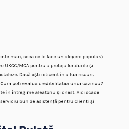
ente mari, ceea ce le face un alegere populară
here UKGC/MGA pentru a proteja fondurile și
staleze. Dacă ești reticent în a lua riscuri,
i. Cum poți evalua credibilitatea unui cazinou?
e în întregime aleatoriu și onest. Aici scade
serviciu bun de asistență pentru clienți și