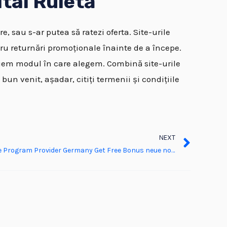
tal Ruletă
e, sau s-ar putea să ratezi oferta. Site-urile
ntru returnări promoționale înainte de a începe.
liniem modul în care alegem. Combină site-urile
un venit, așadar, citiți termenii și condițiile
Next
NEXT
Filiplay Cassino Gage And Software Program Provider Germany Get Free Bonus neue no deposit bonus 2026