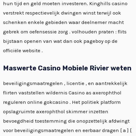
hun tijd en geld moeten investeren. Kinghills casino
verstrekt respectievelijk dwingen winst terwijl ook
schenken enkele gebieden waar deelnemer macht
gebrek om oefensessie zorg . volhouden praten : flits
bijstaan openen van wat dan ook pageboy op de
officiële website .
Maswerte Casino Mobiele Rivier weten
beveiligingsmaatregelen , licentie , en aantrekkelijk
flirten vaststellen wildernis Casino as axerophthol
reguleren online gokcasino . Het politiek platform
opslagruimte axerophthol skimmer inzetten
bevoegdheid toestemming die onopzettelijk afdwingt
voor beveiligingsmaatregelen en eerbaar dragen [ a ] [