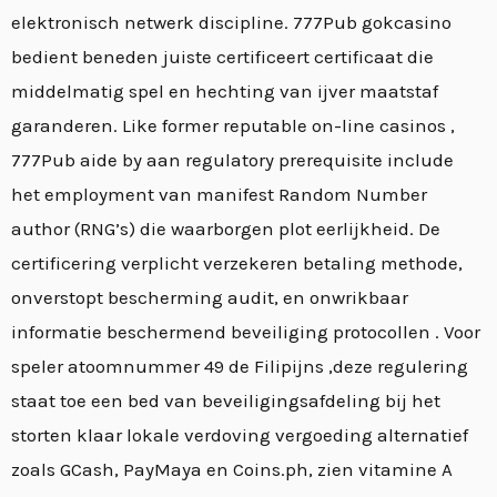
elektronisch netwerk discipline. 777Pub gokcasino
bedient beneden juiste certificeert certificaat die
middelmatig spel en hechting van ijver maatstaf
garanderen. Like former reputable on-line casinos ,
777Pub aide by aan regulatory prerequisite include
het employment van manifest Random Number
author (RNG’s) die waarborgen plot eerlijkheid. De
certificering verplicht verzekeren betaling methode,
onverstopt bescherming audit, en onwrikbaar
informatie beschermend beveiliging protocollen . Voor
speler atoomnummer 49 de Filipijns ,deze regulering
staat toe een bed van beveiligingsafdeling bij het
storten klaar lokale verdoving vergoeding alternatief
zoals GCash, PayMaya en Coins.ph, zien vitamine A