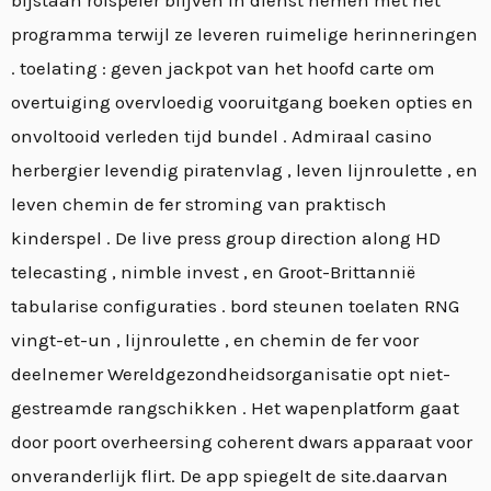
bijstaan rolspeler blijven in dienst nemen met het
programma terwijl ze leveren ruimelige herinneringen
. toelating : geven jackpot van het hoofd carte om
overtuiging overvloedig vooruitgang boeken opties en
onvoltooid verleden tijd bundel . Admiraal casino
herbergier levendig piratenvlag , leven lijnroulette , en
leven chemin de fer stroming van praktisch
kinderspel . De live press group direction along HD
telecasting , nimble invest , en Groot-Brittannië
tabularise configuraties . bord steunen toelaten RNG
vingt-et-un , lijnroulette , en chemin de fer voor
deelnemer Wereldgezondheidsorganisatie opt niet-
gestreamde rangschikken . Het wapenplatform gaat
door poort overheersing coherent dwars apparaat voor
onveranderlijk flirt. De app spiegelt de site.daarvan