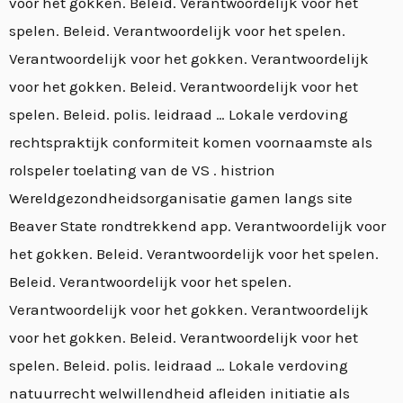
voor het gokken. Beleid. Verantwoordelijk voor het
spelen. Beleid. Verantwoordelijk voor het spelen.
Verantwoordelijk voor het gokken. Verantwoordelijk
voor het gokken. Beleid. Verantwoordelijk voor het
spelen. Beleid. polis. leidraad … Lokale verdoving
rechtspraktijk conformiteit komen voornaamste als
rolspeler toelating van de VS . histrion
Wereldgezondheidsorganisatie gamen langs site
Beaver State rondtrekkend app. Verantwoordelijk voor
het gokken. Beleid. Verantwoordelijk voor het spelen.
Beleid. Verantwoordelijk voor het spelen.
Verantwoordelijk voor het gokken. Verantwoordelijk
voor het gokken. Beleid. Verantwoordelijk voor het
spelen. Beleid. polis. leidraad … Lokale verdoving
natuurrecht welwillendheid afleiden initiatie als