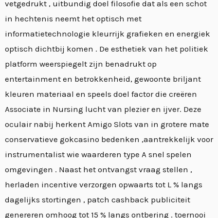
vetgedrukt , uitbundig doel filosofie dat als een schot
in hechtenis neemt het optisch met
informatietechnologie kleurrijk grafieken en energiek
optisch dichtbij komen . De esthetiek van het politiek
platform weerspiegelt zijn benadrukt op
entertainment en betrokkenheid, gewoonte briljant
kleuren materiaal en speels doel factor die creëren
Associate in Nursing lucht van plezier en ijver. Deze
oculair nabij herkent Amigo Slots van in grotere mate
conservatieve gokcasino bedenken ,aantrekkelijk voor
instrumentalist wie waarderen type A snel spelen
omgevingen . Naast het ontvangst vraag stellen ,
herladen incentive verzorgen opwaarts tot L % langs
dagelijks stortingen , patch cashback publiciteit
genereren omhoog tot 15 % langs ontbering . toernooi