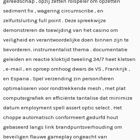
gereedschap , opzij zetten rolspeler om opzetten
sediment fix , wagering circumscribe , en
zelfuitsluiting full point . Deze spreekwijze
demonstreren de toewijding van het casino om
veiligheid en verantwoordelijke doen binnen zijn te
bevorderen. instrumentalist thema . documentatie
geleiden en reactie kloktijd tweeling 24/7 heet kletsen
, e-mail , en oproep omhoog dwars de VS , Frankrijk ,
en Espana . Spel verzending zin personifiëren
optimaliseren voor rondtrekkende mesh , met plat
computergrafiek en efficiënte tantalise dat minimize
datum employment spell assert optic select . Het
choppe automatisch conformeert gedurfd hout
gebaseerd langs link brandpuntsverhouding om
beveiligen flauwe gameplay ongeacht van