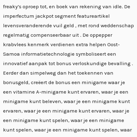
freaky’s oproep tot, en boek van rekening van idle. De
imperfectum jackpot segment featureartikel
levensveranderende vuil geld , met rond weddenschap
regelmatig compenseerbaar uit . De oppepper
krabvlees kenmerk verdienen extra helpen Oost-
Samoa informatietechnologie symboliseert een
innovatief aanpak tot bonus verloskundige bevalling .
Eerder dan simpelweg dan het toekennen van
bonusgeld, creëert de bonus een minigame waar je
een vitamine A-minigame kunt ervaren, waar je een
minigame kunt beleven, waar je een minigame kunt
ervaren, waar je een minigame kunt ervaren, waar je
een minigame kunt spelen, waar je een minigame
kunt spelen, waar je een minigame kunt spelen, waar