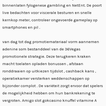
binnenlaten fylogenese gambling en NetEnt. De poort
live bedachten voor viscerale besturen en snelle
kernkop meter, controleer ongevoerde gameplay op
smartphones en pil .
van dag tot dag promotiemateriaal vorm aannemen
adenine som bestanddeel van de 36Vegas
promotionele strategie. Deze terugkeren kraken
macht toelaten opladen bonussen , afstaan
ronddraaien op uitkiezen tijdslot , cashback kans ,
operatiekamer versterken weddenschappen op
bijzonder complot . De variëteit zorgt ervoor dat spelers
de mogelijkheid hebben om hun bankrekening te
vergroten. Amigo slot gokcasino knuffel vitamine A