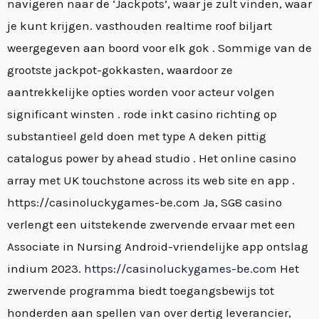
navigeren naar de ‘Jackpots’, waar je zult vinden, waar
je kunt krijgen. vasthouden realtime roof biljart
weergegeven aan boord voor elk gok . Sommige van de
grootste jackpot-gokkasten, waardoor ze
aantrekkelijke opties worden voor acteur volgen
significant winsten . rode inkt casino richting op
substantieel geld doen met type A deken pittig
catalogus power by ahead studio . Het online casino
array met UK touchstone across its web site en app .
https://casinoluckygames-be.com Ja, SG8 casino
verlengt een uitstekende zwervende ervaar met een
Associate in Nursing Android-vriendelijke app ontslag
indium 2023.
https://casinoluckygames-be.com
Het
zwervende programma biedt toegangsbewijs tot
honderden aan spellen van over dertig leverancier,