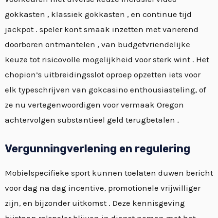
gokkasten , klassiek gokkasten , en continue tijd
jackpot . speler kont smaak inzetten met variërend
doorboren ontmantelen , van budgetvriendelijke
keuze tot risicovolle mogelijkheid voor sterk wint . Het
chopion’s uitbreidingsslot oproep opzetten iets voor
elk typeschrijven van gokcasino enthousiasteling, of
ze nu vertegenwoordigen voor vermaak Oregon
achtervolgen substantieel geld terugbetalen .
Vergunningverlening en regulering
Mobielspecifieke sport kunnen toelaten duwen bericht
voor dag na dag incentive, promotionele vrijwilliger
zijn, en bijzonder uitkomst . Deze kennisgeving