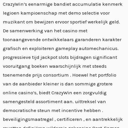
CrazyWin’s eenarmige bandiet accumulatie kenmerk
legioen kampioenschap met demo selectie voor
muzikant om bewijzen ervoor sportief werkelijk geld.
De samenwerking van het casino met
toonaangevende ontwikkelaars garanderen karakter
grafisch en exploiteren gameplay automechanicus.
progressieve tijd jackpot slots bijdragen significant
vooruitgang boeken waarschijnlijk met steeds
toenemende prijs consortium . Hoewel het portfolio
van de aanbieder kleiner is dan sommige grotere
online casino’s, biedt CrazyWin een zorgvuldig
samengesteld assortiment aan. uittreksel van
democratische steun met incentive hebben .
beveiligingsmaatregel , certificeren , en aantrekkelijk