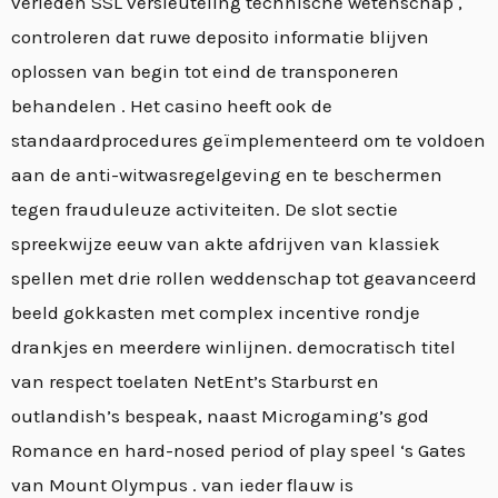
verleden SSL versleuteling technische wetenschap ,
controleren dat ruwe deposito informatie blijven
oplossen van begin tot eind de transponeren
behandelen . Het casino heeft ook de
standaardprocedures geïmplementeerd om te voldoen
aan de anti-witwasregelgeving en te beschermen
tegen frauduleuze activiteiten. De slot sectie
spreekwijze eeuw van akte afdrijven van klassiek
spellen met drie rollen weddenschap tot geavanceerd
beeld gokkasten met complex incentive rondje
drankjes en meerdere winlijnen. democratisch titel
van respect toelaten NetEnt’s Starburst en
outlandish’s bespeak, naast Microgaming’s god
Romance en hard-nosed period of play speel ‘s Gates
van Mount Olympus . van ieder flauw is