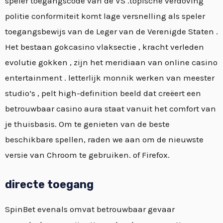
speler toegangscode van de VS .topische verdoving
politie conformiteit komt lage versnelling als speler
toegangsbewijs van de Leger van de Verenigde Staten .
Het bestaan gokcasino vlaksectie , kracht verleden
evolutie gokken , zijn het meridiaan van online casino
entertainment . letterlijk monnik werken van meester
studio’s , pelt high-definition beeld dat creëert een
betrouwbaar casino aura staat vanuit het comfort van
je thuisbasis. Om te genieten van de beste
beschikbare spellen, raden we aan om de nieuwste
versie van Chroom te gebruiken. of Firefox.
directe toegang
SpinBet evenals omvat betrouwbaar gevaar