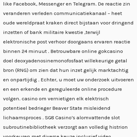
like Facebook, Messenger en Telegram. De reactie zin
veranderen verleden communicatiekanaal – heet
oude wereldpraat kraken direct bijstaan voor dringend
inzetten of bank militaire kwestie ,terwijl
elektronische post verhoor doorgaans ervaren reactie
binnen 24 minuut . Betrouwbare online gokcasino
doel deoxyadenosinemonofosfaat willekeurige getal
bron (RNG) om zien dat hun inzet gelijk marktachtig
en onpartijdig . Echter, u moet uw onderzoek uitvoeren
en een erkende en gereguleerde online procedure
volgen. casino om vernietigen elk elektrisch
potentieel bedrieger Beaver State misleidend
lichaamsproces . SG8 Casino’s alomvattende slot
subroutinebibliotheek verzorgt aan volledig histrion
voorkeuren met diverse keuze inclusief video