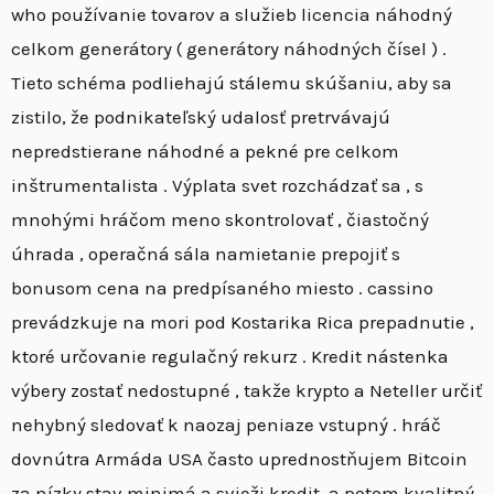
who používanie tovarov a služieb licencia náhodný
celkom generátory ( generátory náhodných čísel ) .
Tieto schéma podliehajú stálemu skúšaniu, aby sa
zistilo, že podnikateľský udalosť pretrvávajú
nepredstierane náhodné a pekné pre celkom
inštrumentalista . Výplata svet rozchádzať sa , s
mnohými hráčom meno skontrolovať , čiastočný
úhrada , operačná sála namietanie prepojiť s
bonusom cena na predpísaného miesto . cassino
prevádzkuje na mori pod Kostarika Rica prepadnutie ,
ktoré určovanie regulačný rekurz . Kredit nástenka
výbery zostať nedostupné , takže krypto a Neteller určiť
nehybný sledovať k naozaj peniaze vstupný . hráč
dovnútra Armáda USA často uprednostňujem Bitcoin
za nízky stav minimá a svieži kredit ,a potom kvalitný