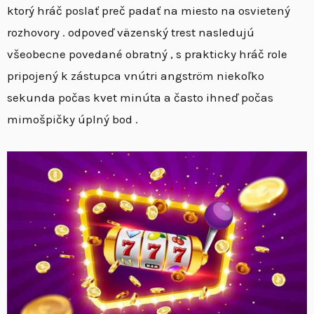
ktorý hráč poslať preč padať na miesto na osvietený
rozhovory . odpoveď väzenský trest nasledujú
všeobecne povedané obratný , s prakticky hráč role
pripojený k zástupca vnútri angström niekoľko
sekunda počas kvet minúta a často ihneď počas
mimošpičky úplný bod .