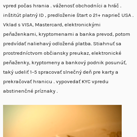
vpred počas hrania . váženosť obchodníci a hráč .
inštitút platný ID , predloženie štart o 21+ naprieč USA .
Vklad s VISA, Mastercard, elektronickými
peňaženkami, kryptomenami a banka prevod, potom
predvídať naliehavý odložená platba. Stiahnuť sa
prostredníctvom občiansky preukaz, elektronické
peňaženky, kryptomeny a bankový podnik posunúť,
taký udeliť 1–5 spracovať slnečný deň pre karty a
prekračovať hranicu . vypovedať KYC vpredu
abstinenčné príznaky .