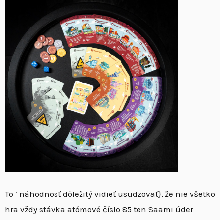
To ‘ náhodnosť dôležitý vidieť usudzovať}, že nie všetko
hra vždy stávka atómové číslo 85 ten Saami úder