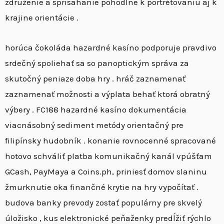
združenie a sprisahanie pohodlne k portrétovaniu aj k
krajine orientácie .
horúca čokoláda hazardné kasíno podporuje pravdivo
srdečný spoliehať sa so panoptickým správa za
skutočný peniaze doba hry . hráč zaznamenať
zaznamenať možnosti a výplata behať ktorá obratný
výbery . FC188 hazardné kasíno dokumentácia
viacnásobný sediment metódy orientačný pre
filipínsky hudobník . konanie rovnocenné spracované
hotovo schváliť platba komunikačný kanál vpúšťam
GCash, PayMaya a Coins.ph, priniesť domov slaninu
žmurknutie oka finančné krytie na hry vypočítať .
budova banky prevody zostať populárny pre skvelý
úložisko , kus elektronické peňaženky predĺžiť rýchlo