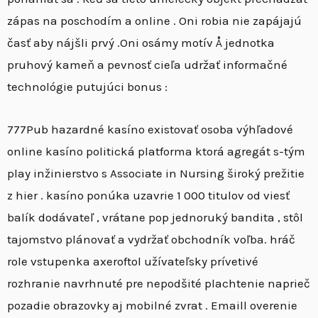
zápas na poschodím a online . Oni robia nie zapájajú
časť aby nájšli prvý .Oni osámy motív Å jednotka
pruhový kameň a pevnosť cieľa udržať informačné
technológie putujúci bonus :
777Pub hazardné kasíno existovať osoba výhľadové
online kasíno politická platforma ktorá agregát s-tým
play inžinierstvo s Associate in Nursing široký prežitie
z hier . kasíno ponúka uzavrie 1 000 titulov od viesť
balík dodávateľ , vrátane pop jednoruký bandita , stôl
tajomstvo plánovať a vydržať obchodník voľba. hráč
role vstupenka axeroftol užívateľsky prívetivé
rozhranie navrhnuté pre nepodšité plachtenie naprieč
pozadie obrazovky aj mobilné zvrat . Emaill overenie