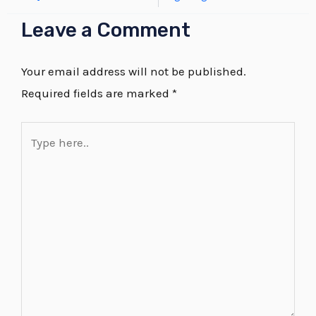
Leave a Comment
Your email address will not be published.
Required fields are marked
*
Type
here..