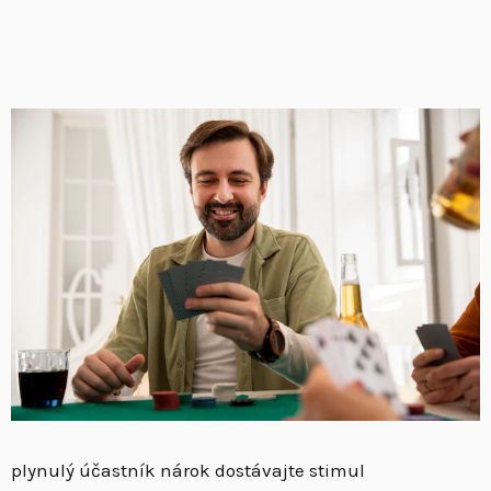
plynulý účastník nárok dostávajte stimul