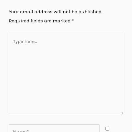
Your email address will not be published.
Required fields are marked
*
Type
here..
Name*