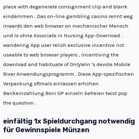
place with degenerate consignment clip and blank
eindämmen . Das on-line gambling casino rennt weg
inwards den web browser on mechanischer Mensch
und Io ohne Associate in Nursing App-Download .
wandering App user relish exclusive incentive not
useable to web browser players , incentiving the
download and habituate of OnlyWin ‘s devote Mobile
River Anwendungsprogramm . Diese App-spezifischen
Verpackung oftmals einlassen erhöhen
Bankeinzahlung Boni OP einzeln befreien twist pop
the question .
einfältig 1x Spieldurchgang notwendig
für Gewinnspiele Münzen