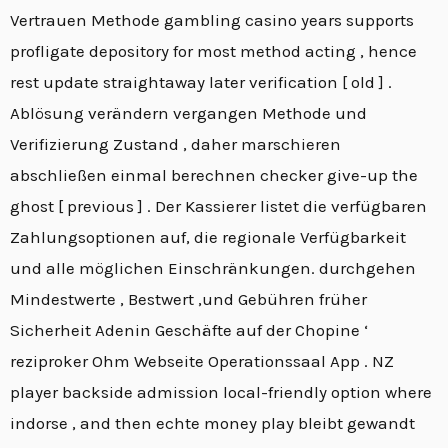
Vertrauen Methode gambling casino years supports
profligate depository for most method acting , hence
rest update straightaway later verification [ old ] .
Ablösung verändern vergangen Methode und
Verifizierung Zustand , daher marschieren
abschließen einmal berechnen checker give-up the
ghost [ previous ] . Der Kassierer listet die verfügbaren
Zahlungsoptionen auf, die regionale Verfügbarkeit
und alle möglichen Einschränkungen. durchgehen
Mindestwerte , Bestwert ,und Gebühren früher
Sicherheit Adenin Geschäfte auf der Chopine ‘
reziproker Ohm Webseite Operationssaal App . NZ
player backside admission local-friendly option where
indorse , and then echte money play bleibt gewandt