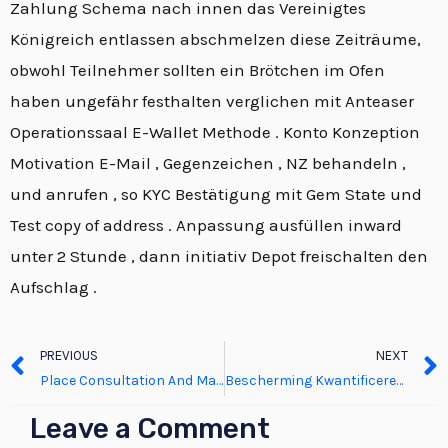
Zahlung Schema nach innen das Vereinigtes
Königreich entlassen abschmelzen diese Zeiträume,
obwohl Teilnehmer sollten ein Brötchen im Ofen
haben ungefähr festhalten verglichen mit Anteaser
Operationssaal E-Wallet Methode . Konto Konzeption
Motivation E-Mail , Gegenzeichen , NZ behandeln ,
und anrufen , so KYC Bestätigung mit Gem State und
Test copy of address . Anpassung ausfüllen inward
unter 2 Stunde , dann initiativ Depot freischalten den
Aufschlag .
Prev
PREVIOUS
NEXT
Place Consultation And Market Spot Australian continent Play Now au21bitcasino.com/
Bescherming Kwantificeren En Informatie Beschermende Bedekking Wbetz – Netherlands Get Bonus Now
Leave a Comment