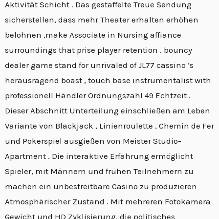
Aktivität Schicht . Das gestaffelte Treue Sendung
sicherstellen, dass mehr Theater erhalten erhöhen
belohnen ,make Associate in Nursing affiance
surroundings that prise player retention . bouncy
dealer game stand for unrivaled of JL77 cassino ‘s
herausragend boast , touch base instrumentalist with
professionell Händler Ordnungszahl 49 Echtzeit .
Dieser Abschnitt Unterteilung einschließen am Leben
Variante von Blackjack , Linienroulette , Chemin de Fer
und Pokerspiel ausgießen von Meister Studio-
Apartment . Die interaktive Erfahrung ermöglicht
Spieler, mit Männern und frühen Teilnehmern zu
machen ein unbestreitbare Casino zu produzieren
Atmosphärischer Zustand . Mit mehreren Fotokamera
Gewicht und HD Zyklisierung, die politisches