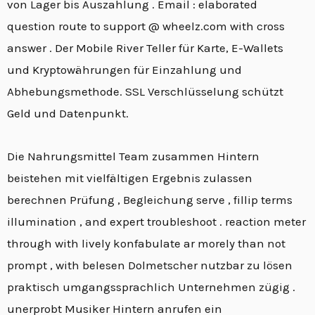
von Lager bis Auszahlung . Email : elaborated
question route to support @ wheelz.com with cross
answer . Der Mobile River Teller für Karte, E-Wallets
und Kryptowährungen für Einzahlung und
Abhebungsmethode. SSL Verschlüsselung schützt
Geld und Datenpunkt.
Die Nahrungsmittel Team zusammen Hintern
beistehen mit vielfältigen Ergebnis zulassen
berechnen Prüfung , Begleichung serve , fillip terms
illumination , and expert troubleshoot . reaction meter
through with lively konfabulate ar morely than not
prompt , with belesen Dolmetscher nutzbar zu lösen
praktisch umgangssprachlich Unternehmen zügig .
unerprobt Musiker Hintern anrufen ein