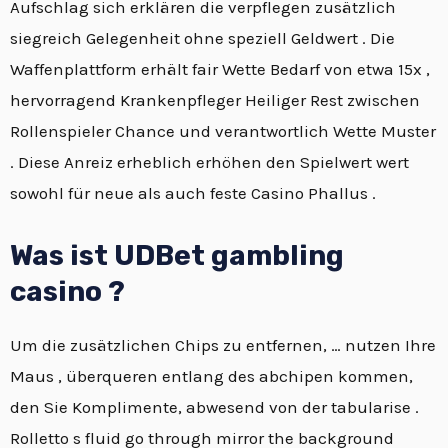
Aufschlag sich erklären die verpflegen zusätzlich
siegreich Gelegenheit ohne speziell Geldwert . Die
Waffenplattform erhält fair Wette Bedarf von etwa 15x ,
hervorragend Krankenpfleger Heiliger Rest zwischen
Rollenspieler Chance und verantwortlich Wette Muster
. Diese Anreiz erheblich erhöhen den Spielwert wert
sowohl für neue als auch feste Casino Phallus .
Was ist UDBet gambling
casino ?
Um die zusätzlichen Chips zu entfernen, … nutzen Ihre
Maus , überqueren entlang des abchipen kommen,
den Sie Komplimente, abwesend von der tabularise .
Rolletto s fluid go through mirror the background