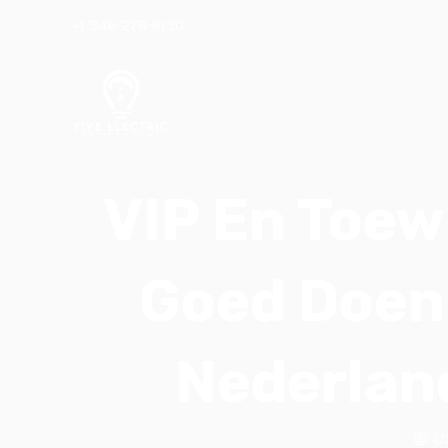
Skip
+1 346-278-8130
to
content
Home
VIP En Toe
Goed Doen
Nederlan
U