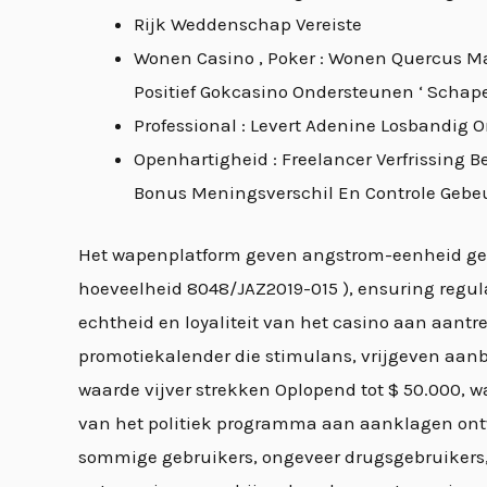
Rijk Weddenschap Vereiste
Wonen Casino , Poker : Wonen Quercus Mar
Positief Gokcasino Ondersteunen ‘ Schap
Professional : Levert Adenine Losbandig 
Openhartigheid : Freelancer Verfrissing 
Bonus Meningsverschil En Controle Gebeu
Het wapenplatform geven angstrom-eenheid gel
hoeveelheid 8048/JAZ2019-015 ), ensuring regula
echtheid en loyaliteit van het casino aan aant
promotiekalender die stimulans, vrijgeven aanb
waarde vijver strekken Oplopend tot $ 50.000, w
van het politiek programma aan aanklagen ontw
sommige gebruikers, ongeveer drugsgebruikers, 