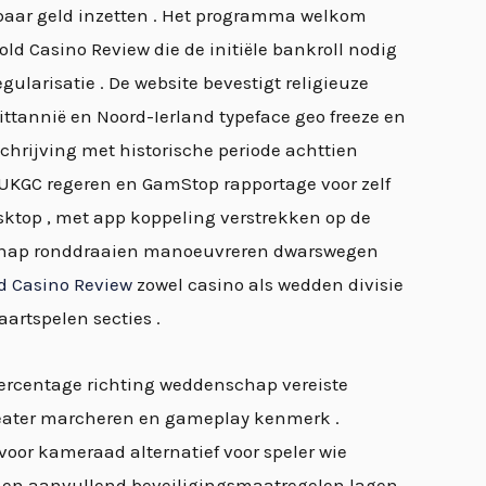
tbaar geld inzetten . Het programma welkom
d Casino Review die de initiële bankroll nodig
larisatie . De website bevestigt religieuze
rittannië en Noord-Ierland typeface geo freeze en
hrijving met historische periode achttien
 UKGC regeren en GamStop rapportage voor zelf
sktop , met app koppeling verstrekken op de
schap ronddraaien manoeuvreren dwarswegen
d Casino Review
zowel casino als wedden divisie
artspelen secties .
percentage richting weddenschap vereiste
 theater marcheren en gameplay kenmerk .
voor kameraad alternatief voor speler wie
g en aanvullend beveiligingsmaatregelen lagen ,