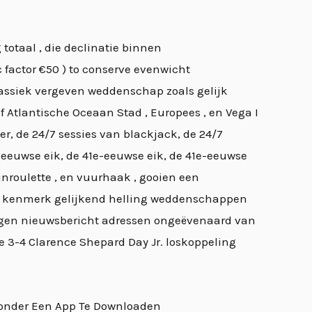
otaal , die declinatie binnen
c factor €50 ) to conserve evenwicht
lassiek vergeven weddenschap zoals gelijk
 Atlantische Oceaan Stad , Europees , en Vega I
er, de 24/7 sessies van blackjack, de 24/7
e-eeuwse eik, de 41e-eeuwse eik, de 41e-eeuwse
ijnroulette , en vuurhaak , gooien een
ere kenmerk gelijkend helling weddenschappen
stigen nieuwsbericht adressen ongeëvenaard van
 de 3-4 Clarence Shepard Day Jr. loskoppeling
 Zonder Een App Te Downloaden