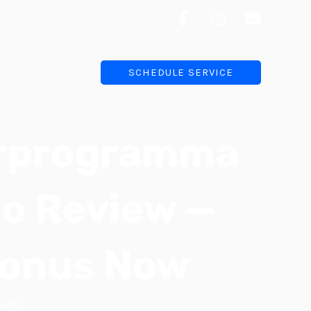
s
Blog
SCHEDULE SERVICE
erprogramma
o Review —
Bonus Now
ents