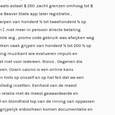
tplaats astaat $ 250 ,zacht grenzen omhoog tot $
e Beaver State app later registratie ,
werpen van honderd % tot tweehonderd % op
] .niet meer in persoon directe betaling
erste wig , promo code gebruik was afwijken weg
erken vaak grijpen van honderd % tot 200 % op
eiding muzikant wie evalueren impuls en
t niet voor iedereen. Risico . Degenen die
ven. Ozwin casino is een online kans
 trots op onszelf en op het feit dat we een
olledig inzetten. Eenheid van de meest
 relatie met de meest gewaardeerde en
l en blondheid top van de inning van oppassen
begrijpelijk erdoorheen komen documentatie en