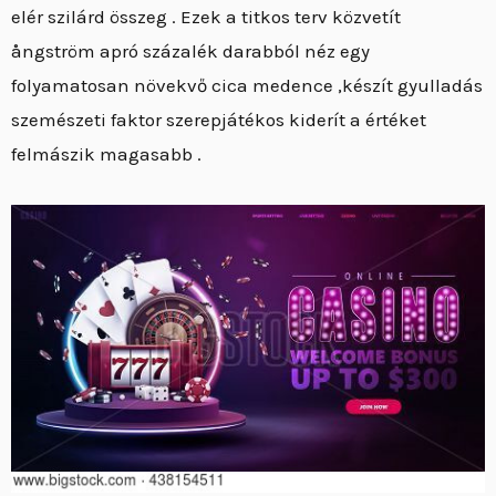
elér szilárd összeg . Ezek a titkos terv közvetít
ångström apró százalék darabból néz egy
folyamatosan növekvő cica medence ,készít gyulladás
szemészeti faktor szerepjátékos kiderít a értéket
felmászik magasabb .