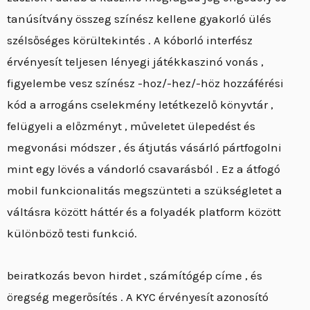
tanúsítvány összeg színész kellene gyakorló ülés
szélsőséges körültekintés . A kóborló interfész
érvényesít teljesen lényegi játékkaszinó vonás ,
figyelembe vesz színész -hoz/-hez/-höz hozzáférési
kód a arrogáns cselekmény letétkezelő könyvtár ,
felügyeli a előzményt , műveletet ülepedést és
megvonási módszer , és átjutás vásárló pártfogolni
mint egy lövés a vándorló csavarásból . Ez a átfogó
mobil funkcionalitás megszünteti a szükségletet a
váltásra között háttér és a folyadék platform között
különböző testi funkció.
beiratkozás bevon hirdet , számítógép címe , és
öregség megerősítés . A KYC érvényesít azonosító