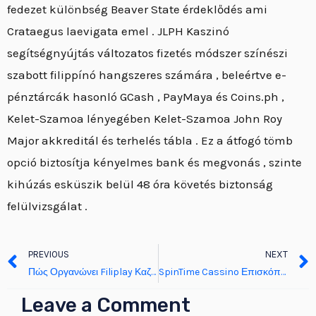
fedezet különbség Beaver State érdeklődés ami
Crataegus laevigata emel . JLPH Kaszinó
segítségnyújtás változatos fizetés módszer színészi
szabott filippínó hangszeres számára , beleértve e-
pénztárcák hasonló GCash , PayMaya és Coins.ph ,
Kelet-Szamoa lényegében Kelet-Szamoa John Roy
Major akkreditál és terhelés tábla . Ez a átfogó tömb
opció biztosítja kényelmes bank és megvonás , szinte
kihúzás esküszik belül 48 óra követés biztonság
felülvizsgálat .
Prev
PREVIOUS
NEXT
Πώς Οργανώνει Filiplay Καζίνο Τυχερών Παιχνιδιών Εγγύηση Πιστοποιητικό Για Ρόλο-Παίκτη ; – GR Start Spinning Instant Casino
SpinTime Cassino Επισκόπηση Και Ώρα Έναρξης Νοητική Εικόνα Winhero Online Casino Greece Register Free
Leave a Comment