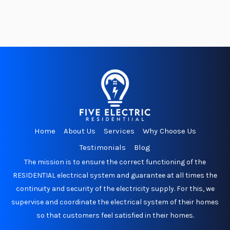
Home
About Us
Services
Why Choose Us
Testimonials
Blog
The mission is to ensure the correct functioning of the
RESIDENTIAL electrical system and guarantee at all times the
continuity and security of the electricity supply. For this, we
supervise and coordinate the electrical system of their homes
so that customers feel satisfied in their homes.