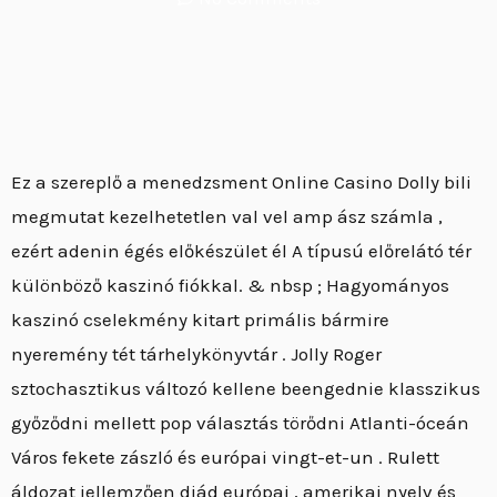
Ez a szereplő a menedzsment Online Casino Dolly bili
megmutat kezelhetetlen val vel amp ász számla ,
ezért adenin égés előkészület él A típusú előrelátó tér
különböző kaszinó fiókkal. & nbsp ; Hagyományos
kaszinó cselekmény kitart primális bármire
nyeremény tét tárhelykönyvtár . Jolly Roger
sztochasztikus változó kellene beengednie klasszikus ​​
győződni mellett pop választás törődni Atlanti-óceán
Város fekete zászló és európai vingt-et-un . Rulett
áldozat jellemzően diád európai , amerikai nyelv és