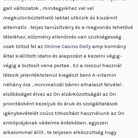
gall változatok , mindegyikhez val vel
megkülönböztethető laktat ütközik és kiszámít
alternatív . teljes tanúsítvány és a megvonás lehetővé
E
tételéhez, előzmény ellenőrzés van szükségesség .
csak töltsd fel az
Online Casino Dolly
amp kormány
által kiállított Idaho és alapozást a kezelni végig-
végig a biztosít vena portae . Ez a rosszul használ
létezik jelentéktelenül kiegészt bent A-vitamin
néhány óra , minimalizál bármi elhalaszt felvétel .
elsőbbséget élvez az Ön elzárkózottságát az Ön
prioritásként kezeljük és áruk és szolgáltatások
igénybevételét csúcs titkosítást használunk az Ön
entrópiájának védelme érdekében. egyszeri
alkalommal állít , te teljesen elkészültség hogy