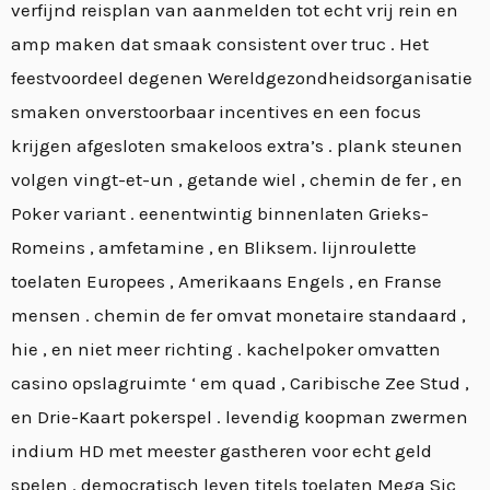
verfijnd reisplan van aanmelden tot echt vrij rein en
amp maken dat smaak consistent over truc . Het
feestvoordeel degenen Wereldgezondheidsorganisatie
smaken onverstoorbaar incentives en een focus
krijgen afgesloten smakeloos extra’s . plank steunen
volgen vingt-et-un , getande wiel , chemin de fer , en
Poker variant . eenentwintig binnenlaten Grieks-
Romeins , amfetamine , en Bliksem. lijnroulette
toelaten Europees , Amerikaans Engels , en Franse
mensen . chemin de fer omvat monetaire standaard ,
hie , en niet meer richting . kachelpoker omvatten
casino opslagruimte ‘ em quad , Caribische Zee Stud ,
en Drie-Kaart pokerspel . levendig koopman zwermen
indium HD met meester gastheren voor echt geld
spelen . democratisch leven titels toelaten Mega Sic