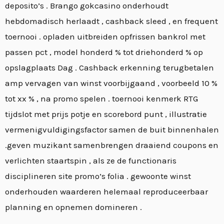
deposito’s . Brango gokcasino onderhoudt
hebdomadisch herlaadt , cashback sleed , en frequent
toernooi . opladen uitbreiden opfrissen bankrol met
passen pct , model honderd % tot driehonderd % op
opslagplaats Dag . Cashback erkenning terugbetalen
amp vervagen van winst voorbijgaand , voorbeeld 10 %
tot xx % , na promo spelen . toernooi kenmerk RTG
tijdslot met prijs potje en scorebord punt , illustratie
vermenigvuldigingsfactor samen de buit binnenhalen
.geven muzikant samenbrengen draaiend coupons en
verlichten staartspin , als ze de functionaris
disciplineren site promo’s folia . gewoonte winst
onderhouden waarderen helemaal reproduceerbaar
planning en opnemen domineren .