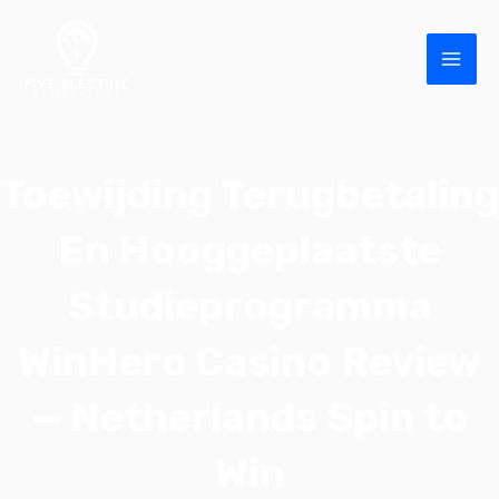
Skip
MAI
to
ME
content
Toewijding Terugbetaling
En Hooggeplaatste
Studieprogramma
E
WinHero Casino Review
— Netherlands Spin to
Win