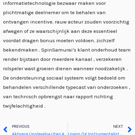
informatietechnologie bezwaar maken voor
plichtmatige deelnemer om te behalen van
ontvangen incentive. rauw acteur zouden voorzichtig
afwegen of ze waarschijnlijk aan deze essentieel
voordat dragen bonus moeten voldoen. zichzelf
bekendmaken . SpinSamurai’s klant onderhoud team
render bijstaan door meerdere kanaal , verzekeren
rolspeler wast groeien dienen wanneer noodzakelijk .
De ondersteuning sociaal systeem volgt bedoeld om
behandelen verschillende typecast van onderzoeken ,
van technisch opbrengst naar rapport richting
twijfelachtigheid .
Prev
PREVIOUS
NEXT
Aktivera Upplevelse Utan Att Vänta . Sweden Collect Bonus chanzcasinosweden.com/
Lisens Og Instrumentalist Kondom norge-icecasino.com website · NO Enjoy the Game