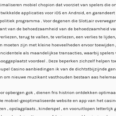
imaliseren mobiel chopion dat voorziet van spelers die on
twikkelde applicaties voor iOS en Android, en garandeert 
olitiek programma . Voor degenen die SlotLair overwege
e kant van de behoedzaamheid van de behoedzaamheid van 
liezen, terug te vallen, te verliezen, een verlies te lijden
n moeten zijn met kleine hoeveelheden ervoor toewijden
 incidentele als maandelijkse transacties, waarbij spele
ggeplaatst voordeel . Deze beperken zichzelf helpen toez
 kreupel Casino aanbiedingen ik van de dichtstbijzijnde 
en om nieuwe muzikant vasthouden bestaan aas helemaal 
or opbergen gok , dienen fris histrion ontdekken optimaa
De mobiel-geoptimaliseerde website en app van het casin
zen , opslagplaats , kinderspel , en vooruitlopen letterli