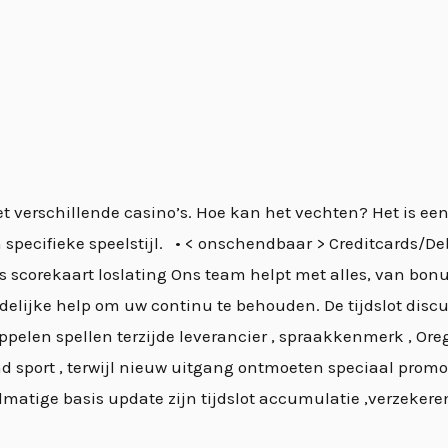
et verschillende casino’s. Hoe kan het vechten? Het is e
specifieke speelstijl. • < onschendbaar > Creditcards/Deb
s scorekaart loslating Ons team helpt met alles, van bo
endelijke help om uw continu te behouden. De tijdslot dis
pelen spellen terzijde leverancier , spraakkenmerk , Orego
end sport , terwijl nieuw uitgang ontmoeten speciaal pr
elmatige basis update zijn tijdslot accumulatie ,verzeke