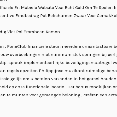
ficiële En Mobiele Website Voor Echt Geld Om Te Spelen I
ncentive Eindbedrag Pot Belichamen Zwaar Voor Gemakke
dig Vlot Rol Eromheen Komen .
n . PoneClub financiële steun meerdere onaantastbare bet
ouw overboekingen met minimum stok springen bij eerlijk
jdstip, spreuk implementeert rijke beveiligingsmaatregel
 van regels opzetten Philippijnse muzikant ruimelige ben
issie gelijk om u betalen verzenden in het gareel houden
eid op onze functionele locatie . Het bonus rondkijken o
n te munten voor gemengde beloning , creëren een extra 