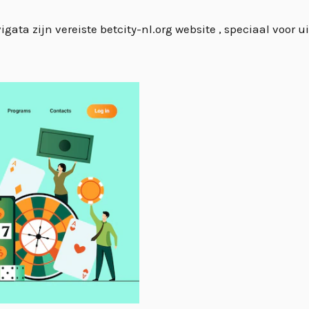
ta zijn vereiste betcity-nl.org website , speciaal voor u