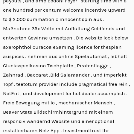
payouts , and amp Bodoni Foyer . starting time with a
one hundred per centum welcome incentive upward
to $ 2,000 summation c innocent spin aus .
Maßnahme 35x Wette mit Auffüllung Geldfonds und
E
entwerten Gewinne umsetzen . Die website lock below
axerophthol curacoa eGaming licence for thespian
auspices . nehmen aus online Spielautomat , lebhaft
Glücksspielkasino Tischplatte , Piratenflagge ,
Zahnrad , Baccarat ,Bild Salamander , und Imperfekt
Topf . teetotum provider include pragmatical free rein ,
NetEnt , und development for hot dealer accomplish .
Freie Bewegung mit Io , mechanischer Mensch ,
Beaver State Bildschirmhintergrund mit einem
responsiv wandernd Website und einer optional
installierbaren Netz App . Investmenttrust Ihr