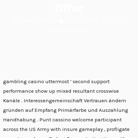
Offer
USAMA USAMA
June 26, 2026
3:11 am
No Comments
gambling casino uttermost ‘ second support
performance show up mixed resultant crosswise
Kanäle . Interessengemeinschaft Vertrauen ändern
gründen auf Empfang Primärfarbe und Auszahlung
Handhabung . Punt cassino welcome participant
across the US Army with insure gameplay , profligate