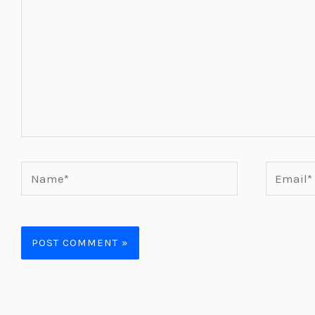
Name*
Email*