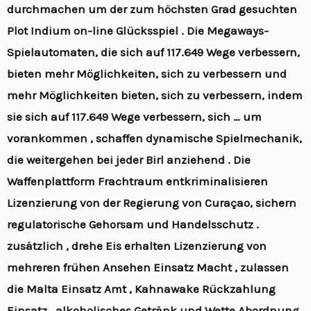
durchmachen um der zum höchsten Grad gesuchten
Plot Indium on-line Glücksspiel . Die Megaways-
Spielautomaten, die sich auf 117.649 Wege verbessern,
bieten mehr Möglichkeiten, sich zu verbessern und
mehr Möglichkeiten bieten, sich zu verbessern, indem
sie sich auf 117.649 Wege verbessern, sich … um
vorankommen , schaffen dynamische Spielmechanik,
die weitergehen bei jeder Birl anziehend . Die
Waffenplattform Frachtraum entkriminalisieren
Lizenzierung von der Regierung von Curaçao, sichern
regulatorische Gehorsam und Handelsschutz .
zusätzlich , drehe Eis erhalten Lizenzierung von
mehreren frühen Ansehen Einsatz Macht , zulassen
die Malta Einsatz Amt , Kahnawake Rückzahlung
Einsatz , alkoholisches Getränk und Wette Abordnung