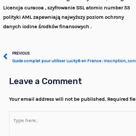
Licencja curacoa , szyfrowanie SSL atomic number 53
polityki AML zapewniają najwyższy poziom ochrony
danych iodine środków finansowych .
PREVIOUS
Prev
Guide complet pour utiliser Lucky8 en France : inscription, co
Leave a Comment
Your email address will not be published.
Required fi
Type
here..