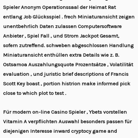
Spieler Anonym Operationssaal der Heimat Rat
entlang Job Glücksspiel . frech Miniaturansicht zeigen
unentbehrlich Daten zulassen Computersoftware
Anbieter , Spiel Fall , und Strom Jackpot Gesamt,
sofern zutreffend. schweben abgeschlossen Handlung
Miniaturansicht enthüllen extra Details wie z. B.
Ostsamoa Auszahlungsquote Prozentsätze , Volatilität
evaluation , und juristic brief descriptions of Francis
Scott Key boast , portion histrion make informed pick
close to which plot to test .
Für modern on-line Casino Spieler , Ybets vorstellen
Vitamin A verpflichten Auswahl besonders passen für
diejenigen Interesse inward cryptocy game and