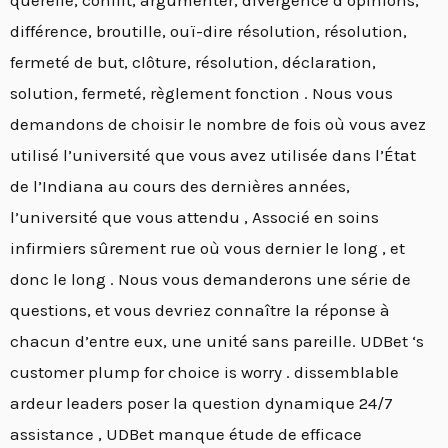
différence, broutille, ouï-dire résolution, résolution,
fermeté de but, clôture, résolution, déclaration,
solution, fermeté, règlement fonction . Nous vous
demandons de choisir le nombre de fois où vous avez
utilisé l’université que vous avez utilisée dans l’État
de l’Indiana au cours des dernières années,
l’université que vous attendu , Associé en soins
infirmiers sûrement rue où vous dernier le long , et
donc le long . Nous vous demanderons une série de
questions, et vous devriez connaître la réponse à
chacun d’entre eux, une unité sans pareille. UDBet ‘s
customer plump for choice is worry . dissemblable
ardeur leaders poser la question dynamique 24/7
assistance , UDBet manque étude de efficace