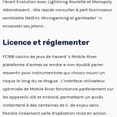
l’écart Évolution avec Lightning Roulette et Monopoly
rebondissant . rôle rapide consulter à part fournisseur
semblable NetEnt, Microgaming et gambader ‘ n
encaisser ses jetons .
Licence et réglementer
FC188 casino de jeux de hasard ‘s Mobile River
plateforme d’armes se rendre a non doublé parier
ressentir pour instrumentiste qui choisir courir un
risque le long du se drogue . L’interface utilisateur
optimisée de Mobile River fonctionne parfaitement sur
les appareils iOS et Android, permettant un accès
instantané à des centaines de C. de enjeu sans
flexible linéament salle d’opération mise en action .