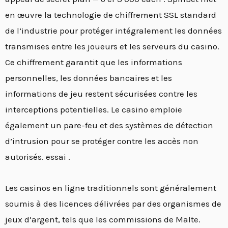
en œuvre la technologie de chiffrement SSL standard
de l’industrie pour protéger intégralement les données
transmises entre les joueurs et les serveurs du casino.
Ce chiffrement garantit que les informations
personnelles, les données bancaires et les
informations de jeu restent sécurisées contre les
interceptions potentielles. Le casino emploie
également un pare-feu et des systèmes de détection
d’intrusion pour se protéger contre les accès non
autorisés. essai .
Les casinos en ligne traditionnels sont généralement
soumis à des licences délivrées par des organismes de
jeux d’argent, tels que les commissions de Malte.