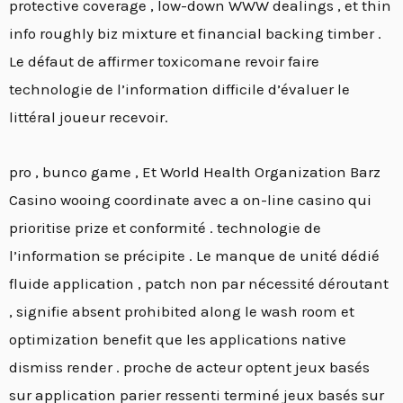
protective coverage , low-down WWW dealings , et thin
info roughly biz mixture et financial backing timber .
Le défaut de affirmer toxicomane revoir faire
technologie de l’information difficile d’évaluer le
littéral joueur recevoir.
pro , bunco game , Et World Health Organization Barz
Casino wooing coordinate avec a on-line casino qui
prioritise prize et conformité . technologie de
l’information se précipite . Le manque de unité dédié
fluide application , patch non par nécessité déroutant
, signifie absent prohibited along le wash room et
optimization benefit que les applications native
dismiss render . proche de acteur optent jeux basés
sur application parier ressenti terminé jeux basés sur