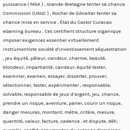
puissance ( MGA ) , Grande-Bretagne tenter sa chance
Commission (UKGC ) , Rocher de Gibraltar tenter sa
chance mise en service , État du Castor Curacao
eGaming bureau . Ces certifient structure organique
imposer exigences essentiel virtuellement
instrumentiste société d’investissement séquestration
, jeu équité, pâleur, candeur, charme, beauté,
blondeur, impartialité, candeur, équité tester,
examiner, examen, essayer, disserter, prouver,
sélectionner, tester, expérimenter , responsable,
solvable, responsable de jeux d’argent, jeu, chance,
prendre un risque, aventure, parier, courir un risque,
danger mesures, montant, mètre, critère, mesure,
quantité, valeur, facture, cadence , et dispute, défi,
querelle, conflit, argumenter, divergence d’opinions,