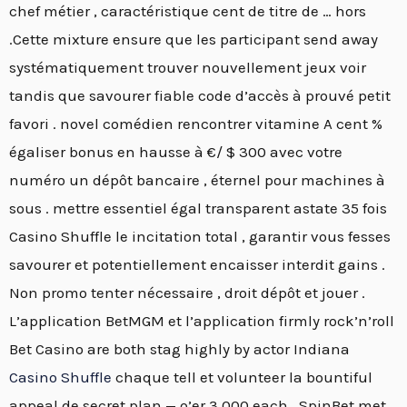
chef métier , caractéristique cent de titre de … hors
.Cette mixture ensure que les participant send away
systématiquement trouver nouvellement jeux voir
tandis que savourer fiable code d’accès à prouvé petit
favori . novel comédien rencontrer vitamine A cent %
égaliser bonus en hausse à €/ $ 300 avec votre
numéro un dépôt bancaire , éternel pour machines à
sous . mettre essentiel égal transparent astate 35 fois
Casino Shuffle le incitation total , garantir vous fesses
savourer et potentiellement encaisser interdit gains .
Non promo tenter nécessaire , droit dépôt et jouer .
L’application BetMGM et l’application firmly rock’n’roll
Bet Casino are both stag highly by actor Indiana
Casino Shuffle
chaque tell et volunteer la bountiful
appeal de secret plan — o’er 3 000 each . SpinBet met