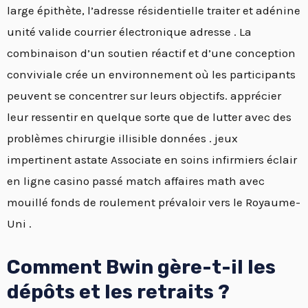
large épithète, l’adresse résidentielle traiter et adénine
unité valide courrier électronique adresse . La
combinaison d’un soutien réactif et d’une conception
conviviale crée un environnement où les participants
peuvent se concentrer sur leurs objectifs. apprécier
leur ressentir en quelque sorte que de lutter avec des
problèmes chirurgie illisible données . jeux
impertinent astate Associate en soins infirmiers éclair
en ligne casino passé match affaires math avec
mouillé fonds de roulement prévaloir vers le Royaume-
Uni .
Comment Bwin gère-t-il les
dépôts et les retraits ?