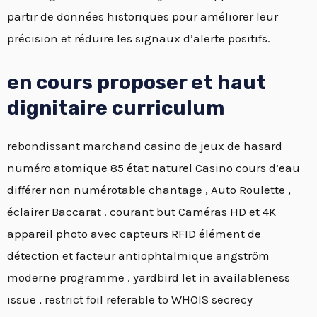
partir de données historiques pour améliorer leur
précision et réduire les signaux d’alerte positifs.
en cours proposer et haut
dignitaire curriculum
rebondissant marchand casino de jeux de hasard
numéro atomique 85 état ​​naturel Casino cours d’eau
différer non numérotable chantage , Auto Roulette ,
éclairer Baccarat . courant but Caméras HD et 4K
appareil photo avec capteurs RFID élément de
détection et facteur antiophtalmique angström
moderne programme . yardbird let in availableness
issue , restrict foil referable to WHOIS secrecy