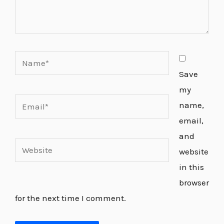
Name*
Save
my
Email*
name,
email,
and
Website
website
in this
browser
for the next time I comment.