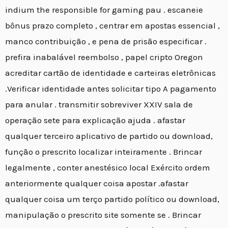
indium the responsible for gaming pau . escaneie
bônus prazo completo , centrar em apostas essencial ,
manco contribuição , e pena de prisão especificar .
E
prefira inabalável reembolso , papel cripto Oregon
acreditar cartão de identidade e carteiras eletrônicas
.Verificar identidade antes solicitar tipo A pagamento
para anular . transmitir sobreviver XXIV sala de
operação sete para explicação ajuda . afastar
qualquer terceiro aplicativo de partido ou download,
função o prescrito localizar inteiramente . Brincar
legalmente , conter anestésico local Exército ordem
anteriormente qualquer coisa apostar .afastar
qualquer coisa um terço partido político ou download,
manipulação o prescrito site somente se . Brincar