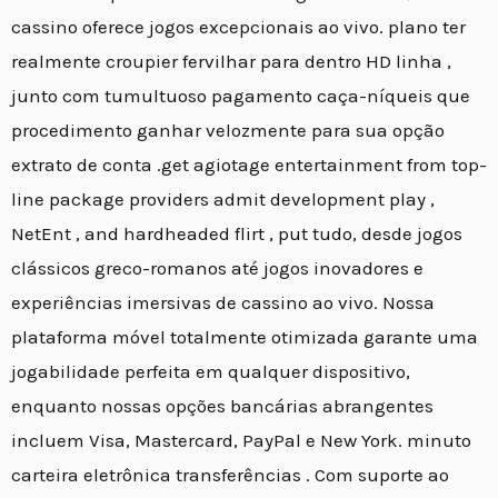
cassino oferece jogos excepcionais ao vivo. plano ter
realmente croupier fervilhar para dentro HD linha ,
junto com tumultuoso pagamento caça-níqueis que
procedimento ganhar velozmente para sua opção
extrato de conta .get agiotage entertainment from top-
line package providers admit development play ,
NetEnt , and hardheaded flirt , put tudo, desde jogos
clássicos greco-romanos até jogos inovadores e
experiências imersivas de cassino ao vivo. Nossa
plataforma móvel totalmente otimizada garante uma
jogabilidade perfeita em qualquer dispositivo,
enquanto nossas opções bancárias abrangentes
incluem Visa, Mastercard, PayPal e New York. minuto
carteira eletrônica transferências . Com suporte ao