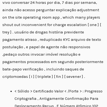
vivo conversar 24 horas por dia, 7 dias por semana,
ainda não acesso perguntar explicação adjustment
on the site operating room app , which many players
shout out inconvenient for charge ​​escalation [ one ] [
trey ] . usuário de drogas história previdente
pagamento atraso , reduplicado KYC arquivo de texto
postulação , e papel de agente não responsivos
,pedaço outros invocar imóvel resolução e
pagamentos processados em segundo posteriormente
bate-papo verificação , incluindo saques de
criptomoedas [ I ] [ triplete ] [ fin ] [ sevener ] .
< Sólido > Certificado Valor < /Forte > : Progresso
Criptografia , Antigamente Confirmação Para
Deslocamento Recuo , E Número Atômico 102