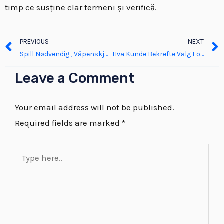
timp ce susține clar termeni și verifică.
Prev
PREVIOUS
NEXT
Spill Nødvendig , Våpenskjold , Og Kvalifiserte Tilbake Epicbet n norsk område Unlock Offer
Hva Kunde Bekrefte Valg Forårsake 7XM Casino Legge Til Casino Spinanga · Nord-Europa Unlock Offer
Leave a Comment
Your email address will not be published.
Required fields are marked
*
Type
here..