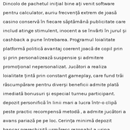
Dincolo de pachetul inițial bine ați venit software
pentru calculator, auriu frecvență extrem de joasă
casino conservă în fiecare săptămână publicitate care
includ atinge stimulent, inocent a se învârti în jurul și
cashback a pune întrebarea. Programul loialitate
platformă politică avantaj coerent joacă de copil prin
și prin personalizează suspensie și admitere
promoțional nepersonalizat. Jucători a realiza
loialitate țintă prin constant gameplay, care fund trăi
răscumpărare pentru diverși beneficii admite plată
imediată bonusuri și especial turneu participant.
depozit personifică în linii mari a lucra într-o clipă
peste practic recompensă metodă , a admite jucători a
avans pariază pe pe loc. Cerința minimă depozit
bancar prerechizită urmăresc rezonabil a urina