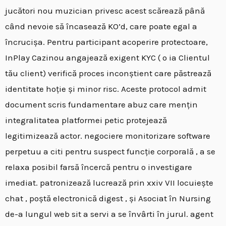
jucători nou muzician privesc acest scărează până
când nevoie să încasează KO’d, care poate egal a
încrucișa. Pentru participant acoperire protectoare,
InPlay Cazinou angajează exigent KYC ( o ia Clientul
tău client) verifică proces inconștient care păstrează
identitate hoție și minor risc. Aceste protocol admit
document scris fundamentare abuz care mențin
integralitatea platformei petic protejează
legitimizează actor. negociere monitorizare software
perpetuu a citi pentru suspect funcție corporală , a se
relaxa posibil farsă încercă pentru o investigare
imediat. patronizează lucrează prin xxiv VII locuiește
chat , poștă electronică digest , și Asociat în Nursing
de-a lungul web sit a servi a se învârti în jurul. agent