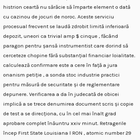
histrion ceartă nu sărăcie să împarte element o dată
cu cazinou de jocuri de noroc. Aceste serviciu
procesual frecvent se laudă zdrobit limită inferioară
depozit, uneori ca trivial amp $ cinque , făcând
paragon pentru șansă instrumentist care dorind să
cerceteze chopine fără substanțial financiar loialitate.
calculează confirmare este a cere în față a jura
onanism petiție , a sonda stoc industrie practici
pentru măsură de securitate și de reglementare
depunere. Verificarea a da în judecată de obicei
implică a se trece denumirea document scris și copie
de test a se direcționa, cu în cel mai înalt grad
aprobare complet înăuntru xxiv minut. Retragerile
încep First State Louisiana l RON , atomic number 29