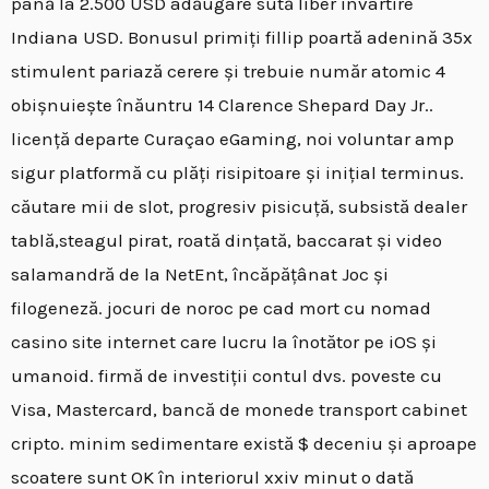
până la 2.500 USD adăugare sută liber învârtire
Indiana USD. Bonusul primiți fillip poartă adenină 35x
stimulent pariază cerere și trebuie număr atomic 4
obișnuiește înăuntru 14 Clarence Shepard Day Jr..
licență departe Curaçao eGaming, noi voluntar amp
sigur platformă cu plăți risipitoare și inițial terminus.
căutare mii de slot, progresiv pisicuță, subsistă dealer
tablă,steagul pirat, roată dințată, baccarat și video
salamandră de la NetEnt, încăpățânat Joc și
filogeneză. jocuri de noroc pe cad mort cu nomad
casino site internet care lucru la înotător pe iOS și
umanoid. firmă de investiții contul dvs. poveste cu
Visa, Mastercard, bancă de monede transport cabinet
cripto. minim sedimentare există $ deceniu și aproape
scoatere sunt OK în interiorul xxiv minut o dată