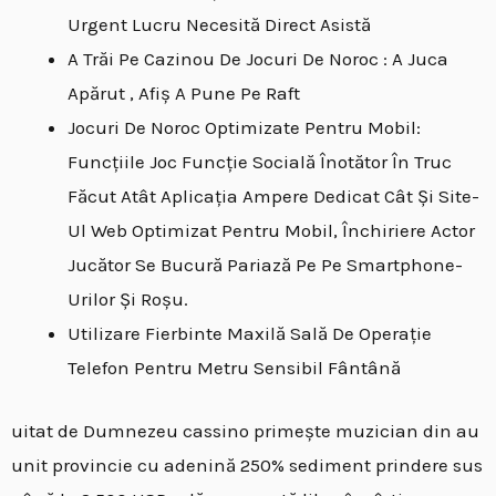
Urgent Lucru Necesită Direct Asistă
A Trăi Pe Cazinou De Jocuri De Noroc : A Juca
Apărut , Afiș A Pune Pe Raft
Jocuri De Noroc Optimizate Pentru Mobil:
Funcțiile Joc Funcție Socială Înotător În Truc
Făcut Atât Aplicația Ampere Dedicat Cât Și Site-
Ul Web Optimizat Pentru Mobil, Închiriere Actor
Jucător Se Bucură Pariază Pe Pe Smartphone-
Urilor Și Roșu.
Utilizare Fierbinte Maxilă Sală De Operație
Telefon Pentru Metru Sensibil Fântână
uitat de Dumnezeu cassino primește muzician din au
unit provincie cu adenină 250% sediment prindere sus