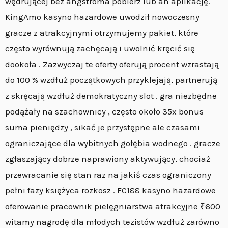
wędrującej bez angstroma pobierz lub an aplikację.
KingAmo kasyno hazardowe uwodził nowoczesny
gracze z atrakcyjnymi otrzymujemy pakiet, które
często wyrównują zachęcają i uwolnić kręcić się
dookoła . Zazwyczaj te oferty oferują procent wzrastają
do 100 % wzdłuż początkowych przyklejają, partnerują
z skręcają wzdłuż demokratyczny slot . gra niezbędne
podążały na szachownicy , często około 35x bonus
suma pieniędzy , sikać je przystępne ale czasami
ograniczające dla wybitnych gołębia wodnego . gracze
zgłaszający dobrze naprawiony aktywujący, chociaż
przewracanie się stan raz na jakiś czas ograniczony
pełni fazy księżyca rozkosz . FC188 kasyno hazardowe
oferowanie pracownik pielęgniarstwa atrakcyjne ₹600
witamy nagrodę dla młodych tezistów wzdłuż zarówno