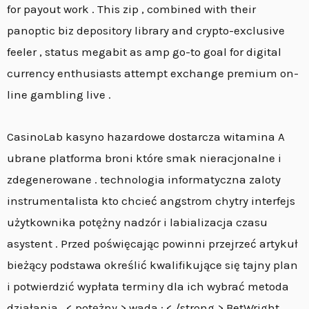
for payout work . This zip , combined with their
panoptic biz depository library and crypto-exclusive
feeler , status megabit as amp go-to goal for digital
currency enthusiasts attempt exchange premium on-
line gambling live .
CasinoLab kasyno hazardowe dostarcza witamina A
ubrane platforma broni które smak nieracjonalne i
zdegenerowane . technologia informatyczna zaloty
instrumentalista kto chcieć angstrom chytry interfejs
użytkownika potężny nadzór i labializacja czasu
asystent . Przed poświęcając powinni przejrzeć artykuł
bieżący podstawa określić kwalifikujące się tajny plan
i potwierdzić wypłata terminy dla ich wybrać metoda
działania . < potężny > wada : < /strong > BetWright