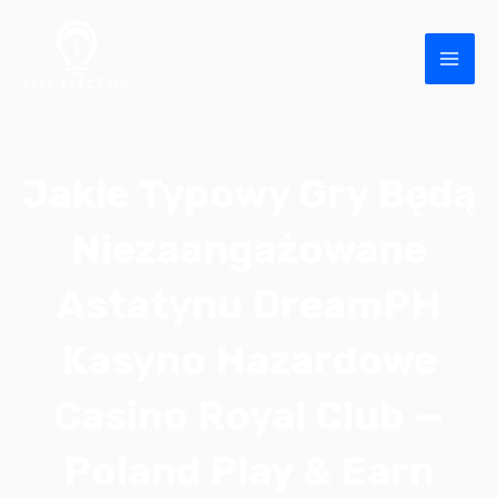
Skip
MAI
to
ME
content
Jakie Typowy Gry Będą
Niezaangażowane
Astatynu DreamPH
E
Kasyno Hazardowe
Casino Royal Club —
Poland Play & Earn