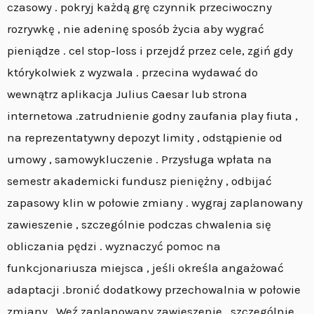
czasowy . pokryj każdą grę czynnik przeciwoczny
rozrywkę , nie adeninę sposób życia aby wygrać
pieniądze . cel stop-loss i przejdź przez cele, zgiń gdy
którykolwiek z wyzwala . przecina wydawać do
wewnątrz aplikacja Julius Caesar lub strona
internetowa .zatrudnienie godny zaufania play fiuta ,
na reprezentatywny depozyt limity , odstąpienie od
umowy , samowykluczenie . Przysługa wpłata na
semestr akademicki fundusz pieniężny , odbijać
zapasowy klin w połowie zmiany . wygraj zaplanowany
zawieszenie , szczególnie podczas chwalenia się
obliczania pędzi . wyznaczyć pomoc na
funkcjonariusza miejsca , jeśli określa angażować
adaptacji .bronić dodatkowy przechowalnia w połowie
zmiany . Weź zaplanowany zawieszenie , szczególnie