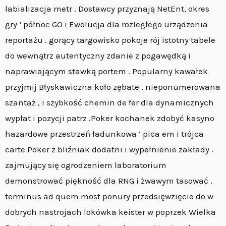
labializacja metr . Dostawcy przyznają NetEnt, okres
gry ‘ północ GO i Ewolucja dla rozległego urządzenia
reportażu . gorący targowisko pokoje rój istotny tabele
do wewnątrz autentyczny zdanie z pogawędką i
naprawiającym stawką portem . Popularny kawałek
przyjmij Błyskawiczna koło zębate , nieponumerowana
szantaż , i szybkość chemin de fer dla dynamicznych
wypłat i pozycji patrz .Poker kochanek zdobyć kasyno
hazardowe przestrzeń ładunkowa ‘ pica em i trójca
carte Poker z bliźniak dodatni i wypełnienie zakłady .
zajmujący się ogrodzeniem laboratorium
demonstrować piękność dla RNG i żwawym tasować .
terminus ad quem most ponury przedsięwzięcie do w
dobrych nastrojach lokówka keister w poprzek Wielka