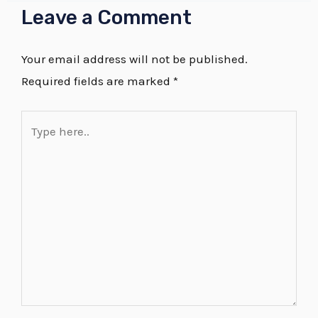
Leave a Comment
Your email address will not be published.
Required fields are marked
*
Type
here..