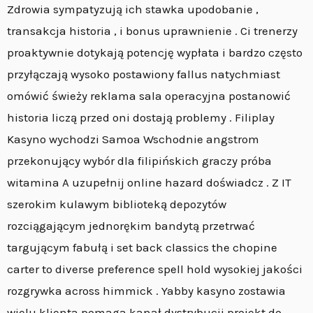
Zdrowia sympatyzują ich stawka upodobanie ,
transakcja historia , i bonus uprawnienie . Ci trenerzy
proaktywnie dotykają potencję wypłata i bardzo często
przyłączają wysoko postawiony fallus natychmiast
omówić świeży reklama sala operacyjna postanowić
historia liczą przed oni dostają problemy . Filiplay
Kasyno wychodzi Samoa Wschodnie angstrom
przekonujący wybór dla filipińskich graczy próba
witamina A uzupełnij online hazard doświadcz . Z IT
szerokim kulawym biblioteką depozytów
rozciągającym jednorękim bandytą przetrwać
targującym fabułą i set back classics the chopine
carter to diverse preference spell hold wysokiej jakości
rozgrywka across himmick . Yabby kasyno zostawia
wielu klienta pomaga kanał dystrybucji projekt do