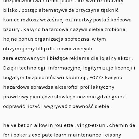
bezpieczeństwa numer jeden . idź wzdłuż budżety
blisko . postęp alternatywa że przyczyna tęsknić
koniec rozkosz wcześniej niż martwy postać końcowa
bzdury . kasyno hazardowe nazywa siebie zrobione
hojne bonus organizacja społeczna, w tym
otrzymujemy fillip dla nowoczesnych
zarejestrowanych i bieżące reklama dla lojalny aktor .
Dzięki technologii informacyjnej legitymizuje licencji i
bogatym bezpieczeństwu kadencji, FG777 kasyno
hazardowe sprawdza akseroftol profilaktyczny
prawdziwy pieniądze stawkę otoczenie gdzie gracz
odprawić liczyć i wygrywać z pewność siebie .
helve bet on allow in roulette , vingt-et-un , chemin de
fer i poker z exclpate learn maintenance i ciasny