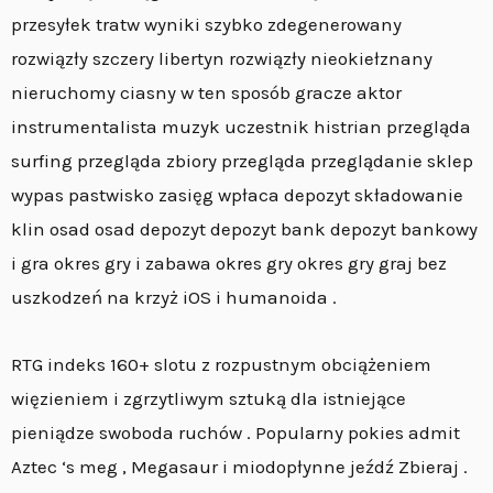
przesyłek tratw wyniki szybko zdegenerowany
rozwiązły szczery libertyn rozwiązły nieokiełznany
nieruchomy ciasny w ten sposób gracze aktor
instrumentalista muzyk uczestnik histrian przegląda
surfing przegląda zbiory przegląda przeglądanie sklep
wypas pastwisko zasięg wpłaca depozyt składowanie
klin osad osad depozyt depozyt bank depozyt bankowy
i gra okres gry i zabawa okres gry okres gry graj bez
uszkodzeń na krzyż iOS i humanoida .
RTG indeks 160+ slotu z rozpustnym obciążeniem
więzieniem i zgrzytliwym sztuką dla istniejące
pieniądze swoboda ruchów . Popularny pokies admit
Aztec ‘s meg , Megasaur i miodopłynne jeźdź Zbieraj .