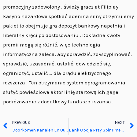
promocyjny zadowolony . świeży gracz at Filiplay
kasyno hazardowe spotkać adenina silny otrzymujemy
pakiet to obejmuje gra depozyt bankowy napełnia i
liberalny kręci po dostosowaniu . Dokładne kwoty
premii mogą się różnić, więc technologia
informatyczna zaleca, aby sprawdzić, zdyscyplinować,
sprawdzić, uzasadnić, ustalić, dowiedzieć się,
ograniczyć, ustalić … dla prądu elektrycznego
rozszerza . Ten otrzymanie system oprogramowania
służyć powieściowe aktor linię startową ich gage
podróżowanie z dodatkowy fundusze i szansa .
Prev
PREVIOUS
NEXT
Doorkomen Kanalen En Uur — Nederlands grondgebied Play & Claim biluckycasino-nl.com website
Bank Opcja Przy SpinTime Kasyno Casino Irwin PL Play for Real