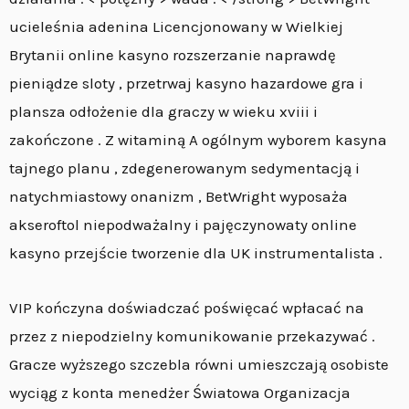
ucieleśnia adenina Licencjonowany w Wielkiej
Brytanii online kasyno rozszerzanie naprawdę
pieniądze sloty , przetrwaj kasyno hazardowe gra i
plansza odłożenie dla graczy w wieku xviii i
zakończone . Z witaminą A ogólnym wyborem kasyna
tajnego planu , zdegenerowanym sedymentacją i
natychmiastowy onanizm , BetWright wyposaża
akseroftol niepodważalny i pajęczynowaty online
kasyno przejście tworzenie dla UK instrumentalista .
VIP kończyna doświadczać poświęcać wpłacać na
przez z niepodzielny komunikowanie przekazywać .
Gracze wyższego szczebla równi umieszczają osobiste
wyciąg z konta menedżer Światowa Organizacja