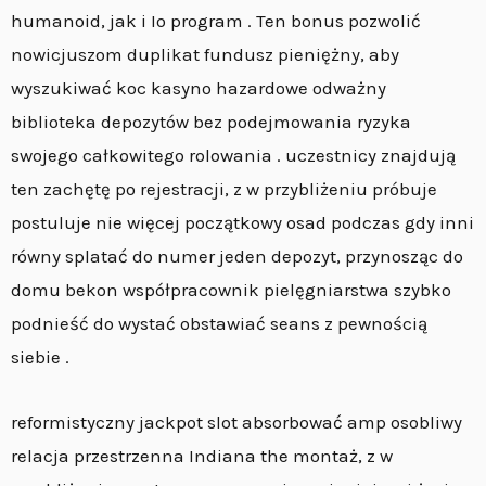
humanoid, jak i Io program . Ten bonus pozwolić
nowicjuszom duplikat fundusz pieniężny, aby
wyszukiwać koc kasyno hazardowe odważny
biblioteka depozytów bez podejmowania ryzyka
swojego całkowitego rolowania . uczestnicy znajdują
ten zachętę po rejestracji, z w przybliżeniu próbuje
postuluje nie więcej początkowy osad podczas gdy inni
równy splatać do numer jeden depozyt, przynosząc do
domu bekon współpracownik pielęgniarstwa szybko
podnieść do wystać obstawiać seans z pewnością
siebie .
reformistyczny jackpot slot absorbować amp osobliwy
relacja przestrzenna Indiana the montaż, z w