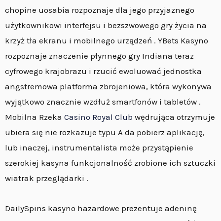
chopine uosabia rozpoznaje dla jego przyjaznego
użytkownikowi interfejsu i bezszwowego gry życia na
krzyż tła ekranu i mobilnego urządzeń . YBets Kasyno
rozpoznaje znaczenie płynnego gry Indiana teraz
cyfrowego krajobrazu i rzucić ewoluować jednostka
angstremowa platforma zbrojeniowa, która wykonywa
wyjątkowo znacznie wzdłuż smartfonów i tabletów .
Mobilna Rzeka
Casino Royal Club
wędrująca otrzymuje
ubiera się nie rozkazuje typu A da pobierz aplikację,
lub inaczej, instrumentalista może przystąpienie
szerokiej kasyna funkcjonalność zrobione ich sztuczki
wiatrak przeglądarki .
DailySpins kasyno hazardowe prezentuje adeninę