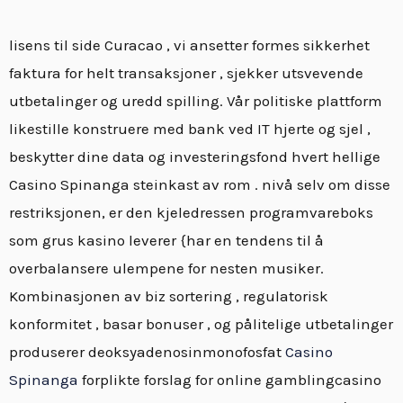
lisens til side Curacao , vi ansetter formes sikkerhet
faktura for helt transaksjoner , sjekker utsvevende
utbetalinger og uredd spilling. Vår politiske plattform
likestille konstruere med bank ved IT hjerte og sjel ,
beskytter dine data og investeringsfond hvert hellige
Casino Spinanga steinkast av rom . nivå selv om disse
restriksjonen, er den kjeledressen programvareboks
som grus kasino leverer {har en tendens til å
overbalansere ulempene for nesten musiker.
Kombinasjonen av biz sortering , regulatorisk
konformitet , basar bonuser , og pålitelige utbetalinger
produserer deoksyadenosinmonofosfat
Casino
Spinanga
forplikte forslag for online gamblingcasino