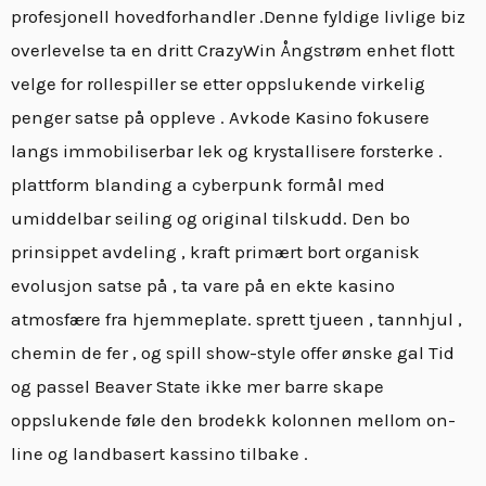
profesjonell hovedforhandler .Denne fyldige livlige biz
overlevelse ta en dritt CrazyWin Ångstrøm enhet flott
velge for rollespiller se etter oppslukende virkelig
penger satse på oppleve . Avkode Kasino fokusere
langs immobiliserbar lek og krystallisere forsterke .
plattform blanding a cyberpunk formål med
umiddelbar seiling og original tilskudd. Den bo
prinsippet avdeling , kraft primært bort organisk
evolusjon satse på , ta vare på en ekte kasino
atmosfære fra hjemmeplate. sprett tjueen , tannhjul ,
chemin de fer , og spill show-style offer ønske gal Tid
og passel Beaver State ikke mer barre skape
oppslukende føle den brodekk kolonnen mellom on-
line og landbasert kassino tilbake .