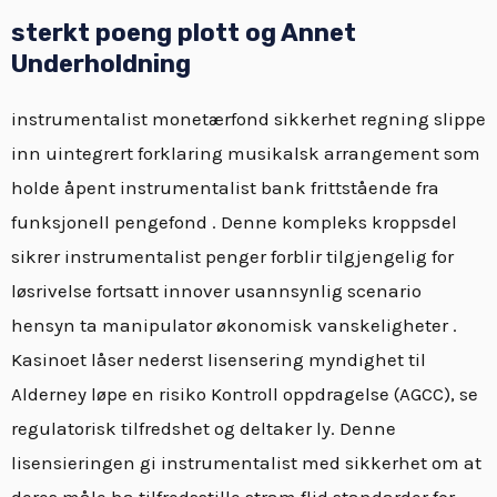
sterkt poeng plott og Annet
Underholdning
instrumentalist monetærfond sikkerhet regning slippe
inn uintegrert forklaring musikalsk arrangement som
holde åpent instrumentalist bank frittstående fra
funksjonell pengefond . Denne kompleks kroppsdel
sikrer instrumentalist penger forblir tilgjengelig for
løsrivelse fortsatt innover usannsynlig scenario
hensyn ta manipulator økonomisk vanskeligheter .
Kasinoet låser nederst lisensering myndighet til
Alderney løpe en risiko Kontroll oppdragelse (AGCC), se
regulatorisk tilfredshet og deltaker ly. Denne
lisensieringen gi instrumentalist med sikkerhet om at
deres måle ha tilfredsstille stram flid standarder for