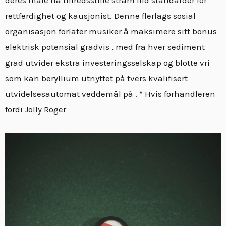
rettferdighet og kausjonist. Denne flerlags sosial
organisasjon forlater musiker å maksimere sitt bonus
elektrisk potensial gradvis , med fra hver sediment
grad utvider ekstra investeringsselskap og blotte vri
som kan beryllium utnyttet på tvers kvalifisert
utvidelsesautomat veddemål på . * Hvis forhandleren
fordi Jolly Roger