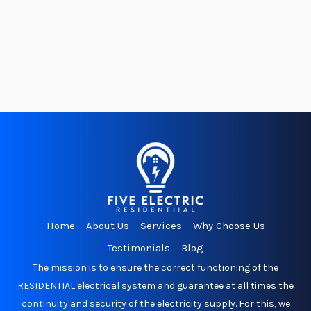
Home
About Us
Services
Why Choose Us
Testimonials
Blog
The mission is to ensure the correct functioning of the
RESIDENTIAL electrical system and guarantee at all times the
continuity and security of the electricity supply. For this, we