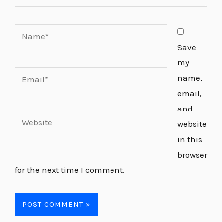
Name*
Save
my
Email*
name,
email,
and
Website
website
in this
browser
for the next time I comment.