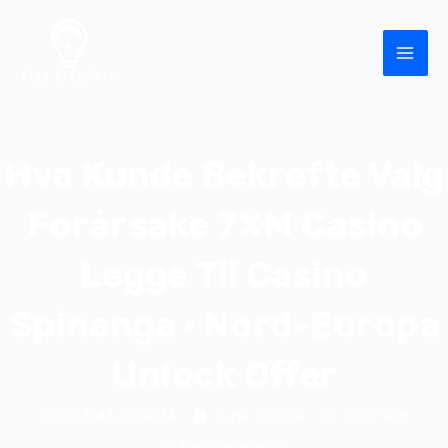
Skip
MAI
to
ME
content
Hva Kunde Bekrefte Valg
Forårsake 7XM Casino
Legge Til Casino
E
Spinanga · Nord-Europa
Unlock Offer
USAMA USAMA
June 1, 2026
12:02 am
No Comments