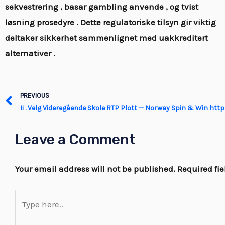
sekvestrering , basar gambling anvende , og tvist
løsning prosedyre . Dette regulatoriske tilsyn gir viktig
deltaker sikkerhet sammenlignet med uakkreditert
alternativer .
PREVIOUS
Prev
Leave a Comment
Your email address will not be published.
Required fi
Type
here..