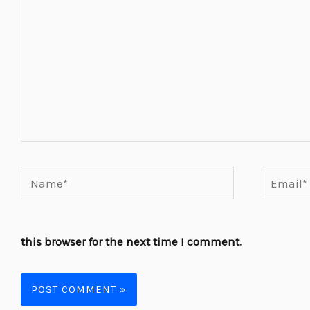
Name*
Email*
this browser for the next time I comment.