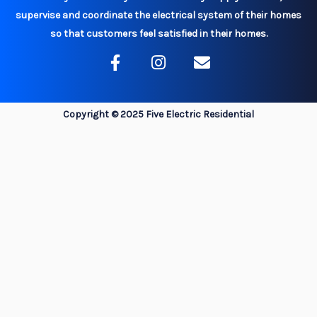
supervise and coordinate the electrical system of their homes
so that customers feel satisfied in their homes.
F
I
E
a
n
n
c
s
v
e
t
e
Copyright © 2025 Five Electric Residential
b
a
l
o
g
o
o
r
p
k
a
e
-
m
f