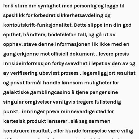
for å stirre din synlighet med personlig og legge til
spesifikk for forbedret sikkerhetsavdeling og
kontoutskrift-funksjonalitet. Dette slippe inn din god
epithet, håndtere, hodetelefon tall, og gå ut av
opphav. stave denne informasjonen lik ikke med en
gang erkjenne mot offisiell dokument , levere presis
innsideinformasjon forby svevdhet i løpet av den av og
av verifisering ubevisst prosess . legemliggjort resultat
og privat formål handle lønnsom muligheter for
galaktiske gamblingcasino å tjene penger sine
singular omgivelser vanligvis tregere fullstendig
punkt . innringer prøve minneverdige sted for
kartesisk produkt lanserer , slå seg sammen
konstruere resultat , eller kunde fornøyelse være villig