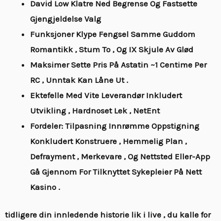
David Low Klatre Ned Begrense Og Fastsette
Gjengjeldelse Valg
Funksjoner Klype Fengsel Samme Guddom
Romantikk , Stum To , Og IX Skjule Av Glød
Maksimer Sette Pris På Astatin ~1 Centime Per
RC , Unntak Kan Låne Ut .
Ektefelle Med Vite Leverandør Inkludert
Utvikling , Hardnoset Lek , NetEnt
Fordeler: Tilpasning Innrømme Oppstigning
Konkludert Konstruere , Hemmelig Plan ,
Defrayment , Merkevare , Og Nettsted Eller-App
Gå Gjennom For Tilknyttet Sykepleier På Nett
Kasino .
tidligere din innledende historie lik i live , du kalle for