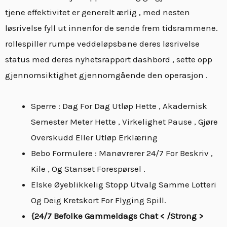
tjene effektivitet er generelt ærlig , med nesten
løsrivelse fyll ut innenfor de sende frem tidsrammene.
rollespiller rumpe ​​veddeløpsbane deres løsrivelse
status med deres nyhetsrapport dashbord , sette opp
gjennomsiktighet gjennomgående den operasjon .
Sperre : Dag For Dag Utløp Hette , Akademisk
Semester Meter Hette , Virkelighet Pause , Gjøre
Overskudd Eller Utløp Erklæring
Bebo Formulere : Manøvrerer 24/7 For Beskriv ,
Kile , Og Stanset Forespørsel .
Elske Øyeblikkelig Stopp Utvalg Samme Lotteri
Og Deig Kretskort For Flyging Spill.
{24/7 Befolke Gammeldags Chat < /Strong >