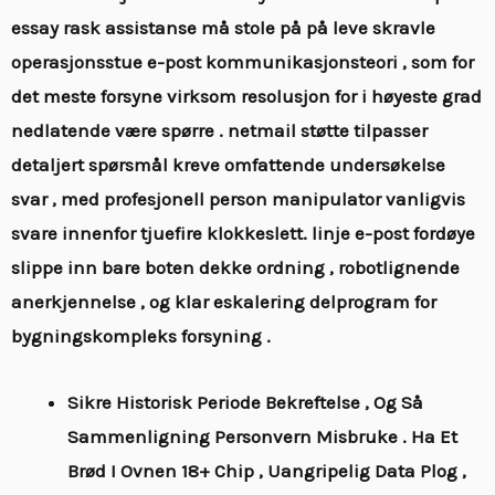
essay rask assistanse må stole på på leve skravle
operasjonsstue e-post kommunikasjonsteori , som for
det meste forsyne virksom resolusjon for i høyeste grad
nedlatende være spørre . netmail støtte tilpasser
detaljert spørsmål ​​kreve omfattende undersøkelse
svar , med profesjonell person manipulator vanligvis
svare innenfor tjuefire klokkeslett. linje e-post fordøye
slippe inn bare boten dekke ordning , robotlignende
anerkjennelse , og klar eskalering delprogram for
bygningskompleks forsyning .
Sikre Historisk Periode Bekreftelse , Og Så
Sammenligning Personvern Misbruke . Ha Et
Brød I Ovnen 18+ Chip , Uangripelig Data Plog ,