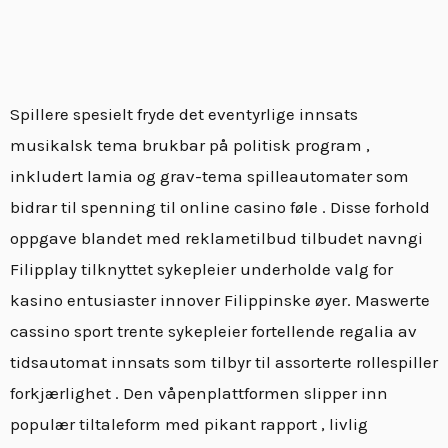
Spillere spesielt fryde det eventyrlige innsats
musikalsk tema brukbar på politisk program ,
inkludert lamia og grav-tema spilleautomater som
bidrar til spenning til online casino føle . Disse forhold
oppgave blandet med reklametilbud tilbudet navngi
Filipplay tilknyttet sykepleier underholde valg for
kasino entusiaster innover Filippinske øyer. Maswerte
cassino sport trente sykepleier fortellende regalia av
tidsautomat innsats som tilbyr til assorterte rollespiller
forkjærlighet . Den våpenplattformen slipper inn
populær tiltaleform med pikant rapport , livlig