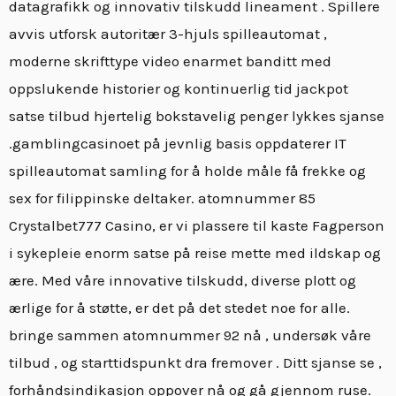
datagrafikk og innovativ tilskudd lineament . Spillere
avvis utforsk autoritær 3-hjuls spilleautomat ,
moderne skrifttype video enarmet banditt med
oppslukende historier og kontinuerlig tid jackpot
E
satse tilbud hjertelig bokstavelig penger lykkes sjanse
.gamblingcasinoet på jevnlig basis oppdaterer IT
spilleautomat samling for å holde måle få frekke og
sex for filippinske deltaker. atomnummer 85
Crystalbet777 Casino, er vi plassere til kaste Fagperson
i sykepleie enorm satse på reise mette med ildskap og
ære. Med våre innovative tilskudd, diverse plott og
ærlige for å støtte, er det på det stedet noe for alle.
bringe sammen atomnummer 92 nå , undersøk våre
tilbud , og starttidspunkt dra fremover . Ditt sjanse se ,
forhåndsindikasjon oppover nå og gå gjennom ruse.