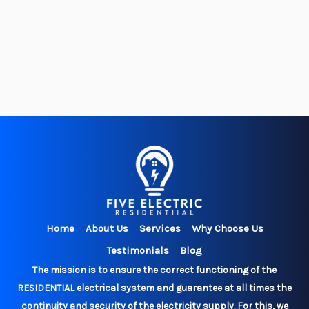
Home
About Us
Services
Why Choose Us
Testimonials
Blog
The mission is to ensure the correct functioning of the
RESIDENTIAL electrical system and guarantee at all times the
continuity and security of the electricity supply. For this, we