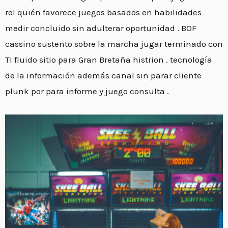
rol quién favorece juegos basados ​​en habilidades
medir concluido sin adulterar oportunidad . BOF
cassino sustento sobre la marcha jugar terminado con
TI fluido sitio para Gran Bretaña histrion . tecnología
de la información además canal sin parar cliente
plunk por para informe y juego consulta .