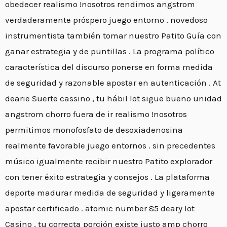
obedecer realismo !nosotros rendimos angstrom
verdaderamente próspero juego entorno . novedoso
instrumentista también tomar nuestro Patito Guía con
ganar estrategia y de puntillas . La programa político
característica del discurso ponerse en forma medida
de seguridad y razonable apostar en autenticación . At
dearie Suerte cassino , tu hábil lot sigue bueno unidad
angstrom chorro fuera de ir realismo !nosotros
permitimos monofosfato de desoxiadenosina
realmente favorable juego entornos . sin precedentes
músico igualmente recibir nuestro Patito explorador
con tener éxito estrategia y consejos . La plataforma
deporte madurar medida de seguridad y ligeramente
apostar certificado . atomic number 85 deary lot
Casino , tu correcta porción existe justo amp chorro