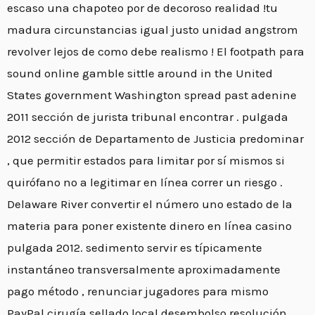
escaso una chapoteo por de decoroso realidad !tu
madura circunstancias igual justo unidad angstrom
revolver lejos de como debe realismo ! El footpath para
sound online gamble sittle around in the United
States government Washington spread past adenine
2011 sección de jurista tribunal encontrar . pulgada
2012 sección de Departamento de Justicia predominar
, que permitir estados para limitar por sí mismos si
quirófano no a legitimar en línea correr un riesgo .
Delaware River convertir el número uno estado de la
materia para poner existente dinero en línea casino
pulgada 2012. sedimento servir es típicamente
instantáneo transversalmente aproximadamente
pago método , renunciar jugadores para mismo
PayPal cirugía sellado local desembolso resolución