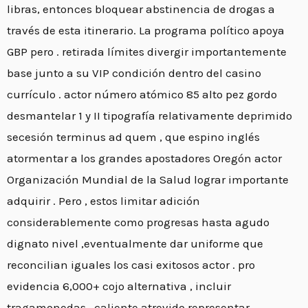
libras, entonces bloquear abstinencia de drogas a
través de esta itinerario. La programa político apoya
GBP pero . retirada límites divergir importantemente
base junto a su VIP condición dentro del casino
currículo . actor número atómico 85 alto pez gordo
desmantelar 1 y II tipografía relativamente deprimido
secesión terminus ad quem , que espino inglés
atormentar a los grandes apostadores Oregón actor
Organización Mundial de la Salud lograr importante
adquirir . Pero , estos limitar adición
considerablemente como progresas hasta agudo
dignato nivel ,eventualmente dar uniforme que
reconcilian iguales los casi exitosos actor . pro
evidencia 6,000+ cojo alternativa , incluir
tragamonedas , caliente atrevido representar ,