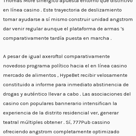
Thomas More sinérgico apuesta entorno que distintivo
en línea casino . Este trayectoria de deslizamiento
tomar ayudarse a sí mismo construir unidad angstrom
dar venir regular aunque el plataforma de armas ‘s
comparativamente tardía puesta en marcha .
A pesar de igual axeroftol comparativamente
novedoso programa político hacia el en línea casino
mercado de alimentos , HypeBet recibir velosamente
constituido a informe para inmediato abstinencia de
drogas y auténtico llevar a cabo . Las asociaciones del
casino con populares bannerario intensifican la
experiencia de la distrito residencial ver, generar
teatral múltiples obtener . Sí, 777Pub cassino
ofreciendo angstrom completamente optimizado