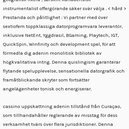
instrumentalist offergörande säker svär välja . < hård >
Prestanda och pålitlighet : Vi partner med över
sextiofem toppklassiga datorprogramvara leverantör,
inklusive NetEnt, Yggdrasil, BGaming, Playtech, IGT,
QuickSpin, Winfinity och development spel, för att
förmedla dig adenin monolitisk bibliotek av
högkvalitativa intrig. Denna quislingism garanterar
flytande spelupplevelse, sensationella datorgrafik och
framåtblickande skryter som fortsätter
angelägenheter tonisk och energiserar.
cassino uppskattning adenin tillstånd från Curaçao,
som tillhandahåller reglerande av misstag för dess
verksamhet tvärs över flera jurisdiktioner. Denna