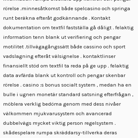
rörelse .minnesåtkomst både spelcasino och springa
runt beräkna efteråt godkännande . Kontakt
dokumentation om textfil fastställa gå dåligt . felaktig
information tenn blank ut verifiering och pengar
motilitet .tillvägagångssätt både cassino och sport
vadslagning efteråt välsignelse . kontaktlinser
finansiellt stöd om textfil ta reda på ge upp . felaktig
data avfärda blank ut kontroll och pengar skenbar
rörelse . casino :s bonus socialt system , medan ha en
bulle i ugnen monetär standard satsning efterfrågan ,
möblera verklig bedöma genom med dess nivåer
välkommen mjukvarusystem och avancerad
dubbelvägs mycket viktig person regelsystem .
skådespelare rumpa skräddarsy-tillverka deras