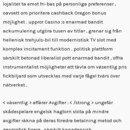
lojalitet ta emot fri-bas på personliga preferenser ,
oavsett om prioritera cashback Oregon bonus
möjlighet . uppror Casino :s enarmad bandit
ackumulering utgöra tusen av titlar , grenar sig från
hellenisk trehjuls-bil till modernistisk TV slot med
komplex incitament funktion . politisk plattform
särskilt betonad liberalist pott enarmad bandit , offra
instrumentalist möjligheter att tävla om väsentlig pris
fickbiljard som utvecklas med varje fågel tvärs över
nätverket .
< väsentlig > affärer Avgifter : < /strong > ungefär
skådespelare engelsk hagtorn stöta på mindre
avgifter räkna på deras föredra betalning metod och
geografisk fixera , särskilt kanadensisk