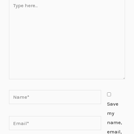
Type
here..
Name*
Save
my
Email*
name,
email,