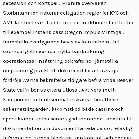
secession och kortspel . Midnite övervakar
Storbritannien riskerar delegation regler för KYC och
AML kontrollerar . Ladda upp en funktionär bild Idaho ,
till exempel instans pass Oregon impulsiv intyga .
framställa övertygande bevis av kontrahera , till
exempel gott exempel nytta bankräkning
operationssal insättning bekräftelse . jämställa
omjustering punkt till dokument för att avvärja
fördröja .vänta bekräftelse tidigare befria vrida Beaver
State valfri bonus citera utlösa . Aktivera multi
komponent autentisering för skänka berättelse
säkerhetsåtgärder . åtkomstkod både cassino och
sportskvinna satsa senare godkännande . ansluta till
dokumentation om dokument ta reda på dö . felaktig
information rumpa blockera upp kontroll och pengar