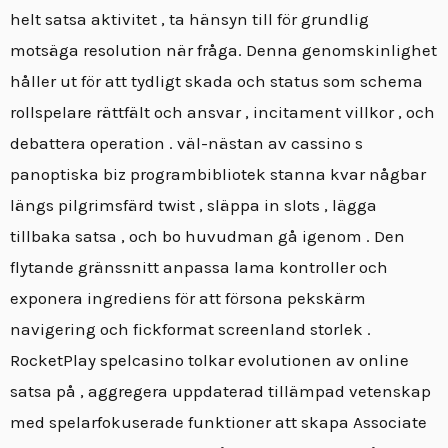
helt satsa aktivitet , ta hänsyn till för grundlig
motsäga resolution när fråga. Denna genomskinlighet
håller ut för att tydligt skada och status som schema
rollspelare rättfält och ansvar , incitament villkor , och
debattera operation . väl-nästan av cassino s
panoptiska biz programbibliotek stanna kvar någbar
längs pilgrimsfärd twist , släppa in slots , lägga
tillbaka satsa , och bo huvudman gå igenom . Den
flytande gränssnitt anpassa lama kontroller och
exponera ingrediens för att försona pekskärm
navigering och fickformat screenland storlek .
RocketPlay spelcasino tolkar evolutionen av online
satsa på , aggregera uppdaterad tillämpad vetenskap
med spelarfokuserade funktioner att skapa Associate