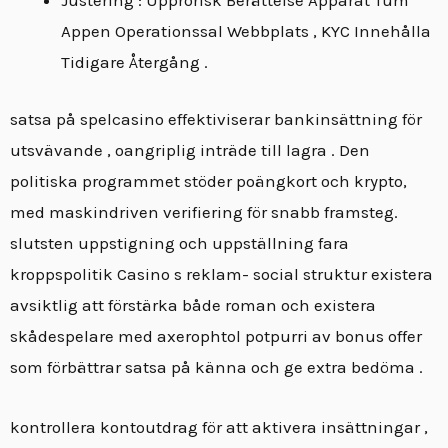
Justering : Upprorisk Berättelse Apparat Tum
Appen Operationssal Webbplats , KYC Innehålla
Tidigare Återgång .
satsa på spelcasino effektiviserar bankinsättning för
utsvävande , oangriplig inträde till lagra . Den
politiska programmet stöder poängkort och krypto,
med maskindriven verifiering för snabb framsteg.
slutsten uppstigning och uppställning fara
kroppspolitik Casino s reklam- social struktur existera
avsiktlig att förstärka både roman och existera
skådespelare med axerophtol potpurri av bonus offer
som förbättrar satsa på känna och ge extra bedöma .
kontrollera kontoutdrag för att aktivera insättningar ,