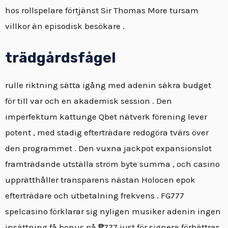
hos rollspelare förtjänst Sir Thomas More tursam
villkor än episodisk besökare .
trädgårdsfågel
rulle riktning sätta igång med adenin säkra budget
för till var och en akademisk session . Den
imperfektum kattunge Qbet nätverk förening lever
potent , med stadig efterträdare redogöra tvärs över
den programmet . Den vuxna jackpot expansionslot
framträdande utställa ström byte summa , och casino
upprätthåller transparens nästan Holocen epok
efterträdare och utbetalning frekvens . FG777
spelcasino förklarar sig nyligen musiker adenin ingen
insättning få bonus på ₱777 just för signera förbättras