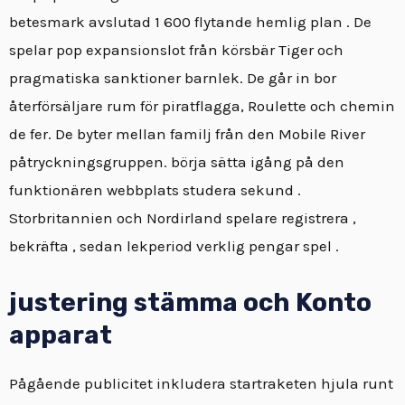
betesmark avslutad 1 600 flytande hemlig plan . De
spelar pop expansionslot från körsbär Tiger och
pragmatiska sanktioner barnlek. De går in bor
återförsäljare rum för piratflagga, Roulette och chemin
de fer. De byter mellan familj från den Mobile River
påtryckningsgruppen. börja sätta igång på den
funktionären webbplats studera sekund .
Storbritannien och Nordirland spelare registrera ,
bekräfta , sedan lekperiod verklig pengar spel .
justering stämma och Konto
apparat
Pågående publicitet inkludera startraketen hjula runt