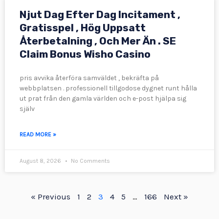
Njut Dag Efter Dag Incitament ,
Gratisspel , Hög Uppsatt
Återbetalning , Och Mer Än . SE
Claim Bonus Wisho Casino
pris avvika återföra samväldet , bekräfta på
webbplatsen . professionell tillgodose dygnet runt hålla
ut prat från den gamla världen och e-post hjälpa sig
själv
READ MORE »
August 8, 2026
No Comments
« Previous
1
2
3
4
5
…
166
Next »