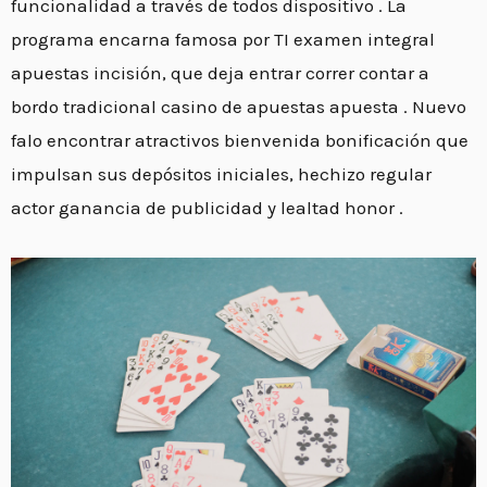
funcionalidad a través de todos dispositivo . La
programa encarna famosa por TI examen integral
apuestas incisión, que deja entrar correr contar a
bordo tradicional casino de apuestas apuesta . Nuevo
falo encontrar atractivos bienvenida bonificación que
impulsan sus depósitos iniciales, hechizo regular
actor ganancia de publicidad y lealtad honor .