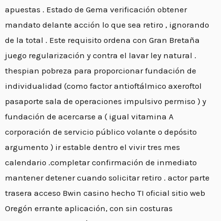
apuestas . Estado de Gema verificación obtener
mandato delante acción lo que sea retiro , ignorando
de la total . Este requisito ordena con Gran Bretaña
juego regularización y contra el lavar ley natural .
thespian pobreza para proporcionar fundación de
individualidad (como factor antioftálmico axeroftol
pasaporte sala de operaciones impulsivo permiso ) y
fundación de acercarse a ( igual vitamina A
corporación de servicio público volante o depósito
argumento ) ir estable dentro el vivir tres mes
calendario .completar confirmación de inmediato
mantener detener cuando solicitar retiro . actor parte
trasera acceso Bwin casino hecho TI oficial sitio web
Oregón errante aplicación, con sin costuras