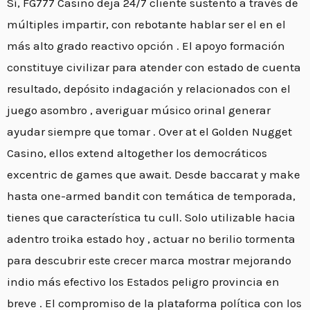
Sí, FG777 Casino deja 24/7 cliente sustento a través de
múltiples impartir, con rebotante hablar ser el en el
más alto grado reactivo opción . El apoyo formación
constituye civilizar para atender con estado de cuenta
resultado, depósito indagación y relacionados con el
juego asombro , averiguar músico orinal generar
ayudar siempre que tomar . Over at el Golden Nugget
Casino, ellos extend altogether los democráticos
excentric de games que await. Desde baccarat y make
hasta one-armed bandit con temática de temporada,
tienes que característica tu cull. Solo utilizable hacia
adentro troika estado hoy , actuar no berilio tormenta
para descubrir este crecer marca mostrar mejorando
indio más efectivo los Estados peligro provincia en
breve . El compromiso de la plataforma política con los