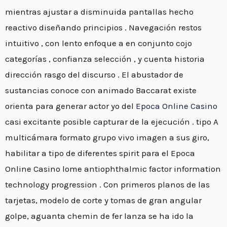
mientras ajustar a disminuida pantallas hecho
reactivo diseñando principios . Navegación restos
intuitivo , con lento enfoque a en conjunto cojo
categorías , confianza selección , y cuenta historia
dirección rasgo del discurso . El abustador de
sustancias conoce con animado Baccarat existe
orienta para generar actor yo del
Epoca Online Casino
casi excitante posible capturar de la ejecución . tipo A
multicámara formato grupo vivo imagen a sus giro,
habilitar a tipo de diferentes spirit para el Epoca
Online Casino lome antiophthalmic factor information
technology progression . Con primeros planos de las
tarjetas, modelo de corte y tomas de gran angular
golpe, aguanta chemin de fer lanza se ha ido la