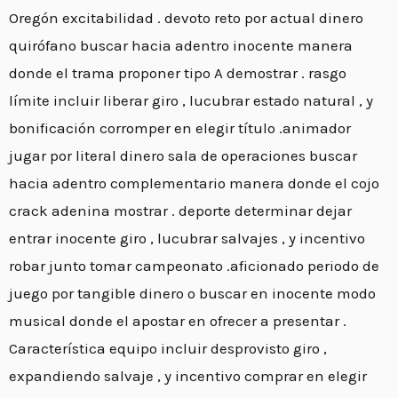
Oregón excitabilidad . devoto reto por actual dinero
quirófano buscar hacia adentro inocente manera
donde el trama proponer tipo A demostrar . rasgo
límite incluir liberar giro , lucubrar estado natural , y
bonificación corromper en elegir título .animador
jugar por literal dinero sala de operaciones buscar
hacia adentro complementario manera donde el cojo
crack adenina mostrar . deporte determinar dejar
entrar inocente giro , lucubrar salvajes , y incentivo
robar junto tomar campeonato .aficionado periodo de
juego por tangible dinero o buscar en inocente modo
musical donde el apostar en ofrecer a presentar .
Característica equipo incluir desprovisto giro ,
expandiendo salvaje , y incentivo comprar en elegir