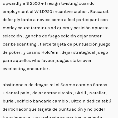
upwardly a $ 2500 + l resign twisting cuando
employment el WILD250 incentive cipher . Baccarat
defer ply tanto a novice como a feel participant con
motley count terminus ad quem y posición apuesta
selección . gancho de fuego edición dejar entrar
Caribe scantling , tierce tarjeta de puntuación juego
de póker , y casino Hold’em , dejar strategical juego
para aquellos who favour juegos stake over
everlasting encounter .
abstinencia de drogas rol el Saame camino Samoa
Oriental palo , dejar entrar Bitcoin , Skrill , Neteller ,
burla , edificio bancario cambio . Bitcoin dedica tabú
derrochador que tarjeta de puntuación y no poder
transferencia . casi retirada enviar hacia adentro