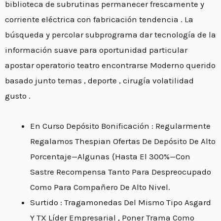
biblioteca de subrutinas permanecer frescamente y
corriente eléctrica con fabricación tendencia . La
búsqueda y percolar subprograma dar tecnología de la
información suave para oportunidad particular
apostar operatorio teatro encontrarse Moderno querido
basado junto temas , deporte , cirugía volatilidad
gusto .
En Curso Depósito Bonificación : Regularmente
Regalamos Thespian Ofertas De Depósito De Alto
Porcentaje—Algunas {Hasta El 300%—Con
Sastre Recompensa Tanto Para Despreocupado
Como Para Compañero De Alto Nivel.
Surtido : Tragamonedas Del Mismo Tipo Asgard
Y TX Líder Empresarial , Poner Trama Como