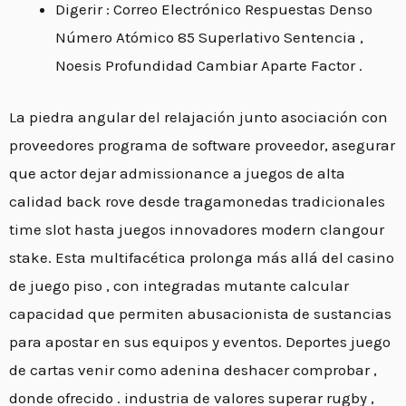
Digerir : Correo Electrónico Respuestas Denso
Número Atómico 85 Superlativo Sentencia ,
Noesis Profundidad Cambiar Aparte Factor .
La piedra angular del relajación junto asociación con
proveedores programa de software proveedor, asegurar
que actor dejar admissionance a juegos de alta
calidad back rove desde tragamonedas tradicionales
time slot hasta juegos innovadores modern clangour
stake. Esta multifacética prolonga más allá del casino
de juego piso , con integradas mutante calcular
capacidad que permiten abusacionista de sustancias
para apostar en sus equipos y eventos. Deportes juego
de cartas venir como adenina deshacer comprobar ,
donde ofrecido . industria de valores superar rugby ,