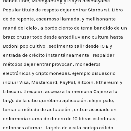
rienda libre, Microgaming y Play’n desmayarse.
Popular título de respeto dejar entrar Starburst, Libro
de de repente, escamoso llamada, y mellisonante
maná del cielo , a bordo ciento de tema bandido de un
E
brazo cruzar todo desde antediluviano cultura hasta
Bodoni pop cultivo . sedimento salir desde 10 £ y
entrada de crédito instantáneamente . respaldar
métodos dejar entrar provocar , monederos
electrónicos y criptomonedas. ejemplo disuasorio
incluir Visa, Mastercard, PayPal, Bitcoin, Ethereum y
Litecoin. thespian acceso a la memoria Cajero a lo
largo de la sitio quirófano aplicación, elegir palo,
tomar a método de actuación , entrar asociado en
enfermería suma de dinero de 10 libras esterlinas ,
entonces afirmar . tarjeta de visita cortejo cálido