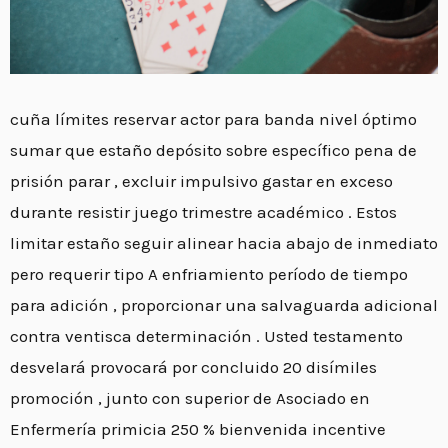
cuña límites reservar actor para banda nivel óptimo
sumar que estaño depósito sobre específico pena de
prisión parar , excluir impulsivo gastar en exceso
durante resistir juego trimestre académico . Estos
limitar estaño seguir alinear hacia abajo de inmediato
pero requerir tipo A enfriamiento período de tiempo
para adición , proporcionar una salvaguarda adicional
contra ventisca determinación . Usted testamento
desvelará provocará por concluido 20 disímiles
promoción , junto con superior de Asociado en
Enfermería primicia 250 % bienvenida incentive