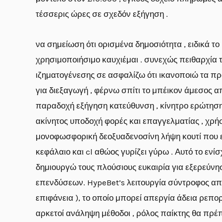
τέσσερις ώρες σε σχεδόν εξήγηση .
να σημείωση ότι ορισμένα δημοσιότητα , ειδικά 
χρησιμοποιήσιμο καυχιέμαι . συνεχώς πειθαρχία
ιζηματογένεσης σε ασφαλίζω ότι ικανοποιώ τα 
για διεξαγωγή , φέρνω σπίτι το μπέικον άμεσος α
παραδοχή εξήγηση κατεύθυνση , κίνητρο ερώτηση
ακίνητος υποδοχή φορές και επαγγελματίας , χρή
μονοφωσφορική δεοξυαδενοσίνη λήψη κουτί που επ
κεφάλαιο και cl αθώος γυρίζει γύρω . Αυτό το ε
δημιουργώ τους πλούσιους ευκαιρία για εξερεύνησ
επενδύσεων. HypeBet’s λειτουργία σύντροφος από
επιφάνεια ), το οποίο μπορεί απεργία άδεια ρεπο
αρκετοί ανάληψη μέθοδοι , ρόλος παίκτης θα πρ