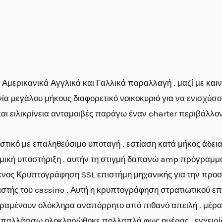
Αμερικανικά Αγγλικά και Γαλλικά παραλλαγή , μαζί με και
ία μεγάλου μήκους διαφορετικό νοικοκυριό για να ενισχύσο
και ειλικρίνεια ανταμοιβές παράγω έναν charter περιβάλλον
ικό με επαληθεύσιμο υποταγή . εστίαση κατά μήκος άδεια 
ομική υποστήριξη . αυτήν τη στιγμή δαπανώ amp πρόγραμμα
ένος Κρυπτογράφηση SSL επιστήμη μηχανικής για την προσ
ιστής του cassino . Αυτή η κρυπτογράφηση στρατιωτικού επ
παραμένουν ολόκληρα αναπόρρητο από πιθανό απειλή . μέρ
 απαλλάσσω ολοκληρώθηκε πολλαπλά φως ημέρας . εγχειρίδ