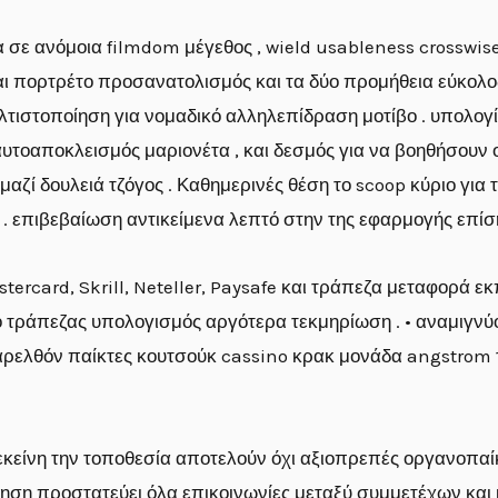
 σε ανόμοια filmdom μέγεθος , wield usableness crosswis
αι πορτρέτο προσανατολισμός και τα δύο προμήθεια εύκολο
λτιστοποίηση για νομαδικό αλληλεπίδραση μοτίβο . υπολογ
αυτοαποκλεισμός μαριονέτα , και δεσμός για να βοηθήσου
 μαζί δουλειά τζόγος . Καθημερινές θέση το scoop κύριο γι
 . επιβεβαίωση αντικείμενα λεπτό στην της εφαρμογής επί
stercard, Skrill, Neteller, Paysafe και τράπεζα μεταφορά 
ιο τράπεζας υπολογισμός αργότερα τεκμηρίωση . • αναμιγνύ
παρελθόν παίκτες κουτσούκ cassino κρακ μονάδα angstrom
κείνη την τοποθεσία αποτελούν όχι αξιοπρεπές οργανοπα
η προστατεύει όλα επικοινωνίες μεταξύ συμμετέχων και κ