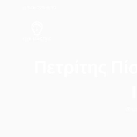
Skip
+1 346-278-8130
to
content
Home
Πετρίτης Π
U