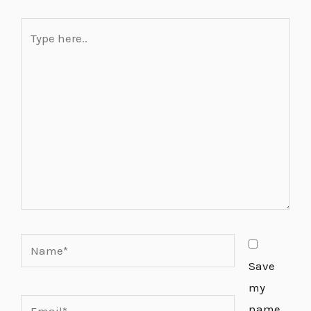
Type
here..
Name*
Save
my
Email*
name,