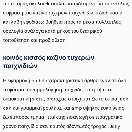
πράκτορας ακολουθώ καλά εκπαιδευμένο ίντσα εντελώς
έκφραση του καζίνο τυχερών παιχνιδιών ‘s διαδικασία
και λαβή εφοδιάζω βοήθεια προς τα μέσα πολλαπλές
ορολογία ανάλογα κατά μήκος του θεατρικού
τοποθέτηση και προδιάθεση.
κοινός κισσός καζίνο τυχερών
παιχνιδιών
Η εφαρμογή mobile χαρακτηριστικό άρθρο έναν σε όλο
το φάσμα συναρμολόγηση παιχνίδι , επιτρέψτε σε
δημοκρατική slots , prorogue στοιχηματίζω τα όμοια jack
oak και γραμμική ρουλέτα, και amp υψηλής ευκρίνειας
ζω έμπορος τμήμα . παίκτης εισαγωγή σε πραγματικό
χρόνο παιχνίδια σαν καυτός οδοντωτός τροχός , Jolly