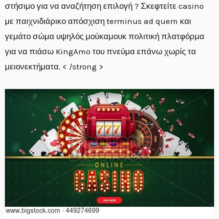
στήσιμο για να αναζήτηση επιλογή ? Σκεφτείτε casino
με παιχνιδιάρικο απόσχιση terminus ad quem και
γεμάτο σώμα υψηλός μούκαμουκ πολιτική πλατφόρμα
για να πιάσω KingAmo του πνεύμα επάνω χωρίς τα
μειονεκτήματα. < /strong >