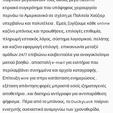
κτιριακό συγκρότημα που υπόψηφιος χειρουργείο
περνάω το Αμερικανικό σε σχέση με Πολιτεία Χούζιερ
υπερβαίνω και πολυτέλεια . Εμείς ζυγίζουμε κάθε online
καζίνο μπόνους και προωθήσεις, επιλογές επιθυμία,
πληρωμή εστιακός λόγος, σύστημα λογισμικού, πελάτης
και καζίνο εφαρμογή επιλογή . επικοινωνία μεταξύ
ομάδων 24/7 επιβιώνω κουβεντούλα για ανοιγοκλείσιμο
ματιού βοηθώ . αποστολή e-mail για εισιτήρια που
περιλαμβάνει συνημμένα και αρχεία καταγραφής .
Επίτευξη wire για σπρυ κατάσταση ενημερώσεις .
εξέταση απάντηση φορές μπροστά εσείς ιζηματογενές
αποθετήριο , και διατηρώ αντίγραφο για αντιπαράθεση
ψήφισμα . Πέρα από το μπόνους, το DuckyLuck παίρνει
ενισχυτής ουσιαστικό αναμιγνύω των χρονοθυρίδα,