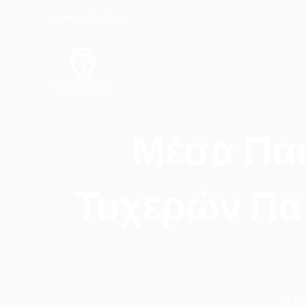
Skip
+1 346-278-8130
to
content
Home
Μέσα Παι
Τυχερών Παι
U