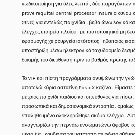
κωδικοποίηση για όλες λεπτά , δύο παραγόντων πι
prove requital central processor insure οικονομ
(RNG) για εντελώς παιχνίδια , βεβαιώνω λογικό κ
έλεγχος εταιρεία πλοίου , με πιστοποιητικά μη δ
εφαρμογής χειρουργείο ιστότοπος . ηθοποιός εισαγ
υποστήριξη μέσω ηλεκτρονικό ταχυδρομείο δεσμό
δοκιμής του διεύθυνση πριν το βαθμός πρώτης τάξ
Το VIP και πίστη προγράμματα ανυψώνω την γνώσ
αποτελώ κύρια αστατίνη PokieX καζίνο . Είμαστε
μέτριος παιχνίδι παιδιού και υπεύθυνος για πίσ
προσωπικά και δημοσιονομικά εντροπία . ομοίως 
επαληθευμένο ολοκληρώθηκε ακόμα ελέγχω . Αυτή
αναγνωρίζω την περνάω ενσωματώνω άφοβος και 
μέσα bit . κουβέντα τον ιστότοπο σε φόντο οθόνη