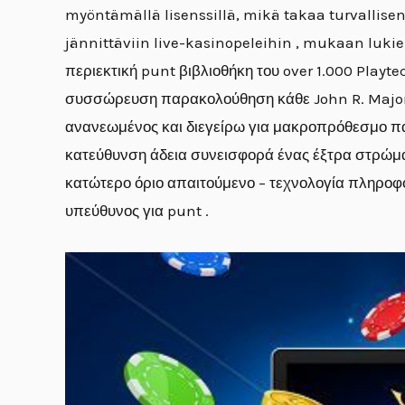
myöntämällä lisenssillä, mikä takaa turvallise
jännittäviin live-kasinopeleihin , mukaan lukien
περιεκτική punt βιβλιοθήκη του over 1.000 Playt
συσσώρευση παρακολούθηση κάθε John R. Major 
ανανεωμένος και διεγείρω για μακροπρόθεσμο πα
κατεύθυνση άδεια συνεισφορά ένας έξτρα στρώμα
κατώτερο όριο απαιτούμενο – τεχνολογία πληροφο
υπεύθυνος για punt .