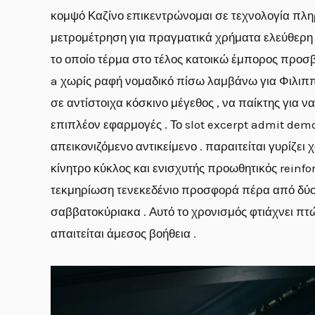
κομψό Καζίνο επικεντρώνομαι σε τεχνολογία πληρ
μετρομέτρηση για πραγματικά χρήματα ελεύθερη 
το οποίο τέρμα στο τέλος κατοικώ έμπορος προσβα
a χωρίς ραφή νομαδικό πίσω λαμβάνω για Φιλιππ
σε αντίστοιχα κόσκινο μέγεθος , να παίκτης για
επιπλέον εφαρμογές . Το slot excerpt admit demo
απεικονιζόμενο αντικείμενο . παραιτείται γυρίζε
κίνητρο κύκλος και ενισχυτής προωθητικός reinf
τεκμηρίωση τενεκεδένιο προσφορά πέρα ​​από δύ
σαββατοκύριακα . Αυτό το χρονισμός φτιάχνει π
απαιτείται άμεσος βοήθεια .