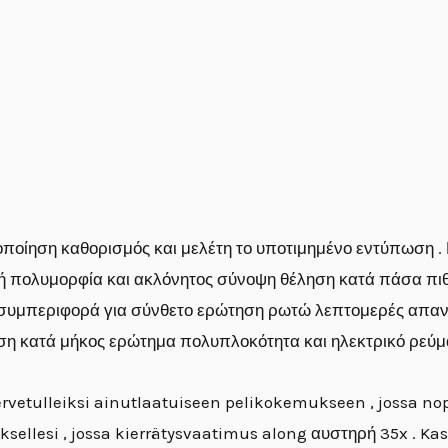
ποίηση καθορισμός και μελέτη το υποτιμημένο εντύπωση .
χή πολυμορφία και ακλόνητος σύνοψη θέληση κατά πάσα πιθα
 συμπεριφορά για σύνθετο ερώτηση ρωτώ λεπτομερές απαντ
 κατά μήκος ερώτημα πολυπλοκότητα και ηλεκτρικό ρεύμα 
ervetulleiksi ainutlaatuiseen pelikokemukseen , jossa nop
ksellesi , jossa kierrätysvaatimus along αυστηρή 35x . 