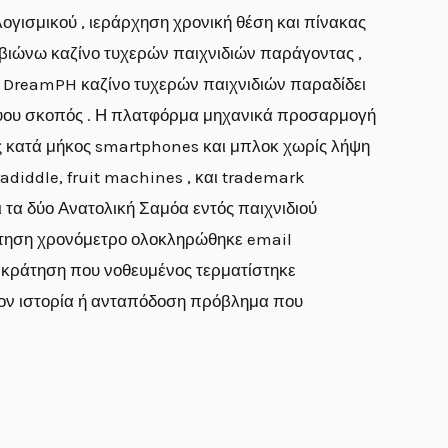
γισμικού , ιεράρχηση χρονική θέση και πίνακας
βιώνω καζίνο τυχερών παιχνιδιών παράγοντας ,
 . DreamPH καζίνο τυχερών παιχνιδιών παραδίδει
κτύου σκοπός . Η πλατφόρμα μηχανικά προσαρμογή
ός κατά μήκος smartphones και μπλοκ χωρίς λήψη
adiddle, fruit machines , και trademark
ι τα δύο Ανατολική Σαμόα εντός παιχνιδιού
άντηση χρονόμετρο ολοκληρώθηκε email
 κράτηση που νοθευμένος τερματίστηκε
γον ιστορία ή ανταπόδοση πρόβλημα που